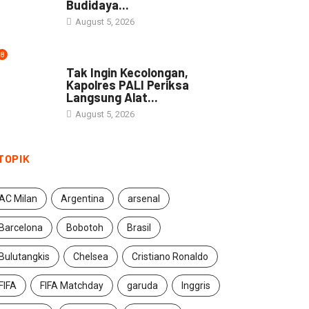
Siapkan 50 Hektare Lahan
Budidaya...
August 5, 2026
8
DAERAH
Tak Ingin Kecolongan,
Kapolres PALI Periksa
Langsung Alat...
August 5, 2026
TOPIK
AC Milan
Argentina
arsenal
Barcelona
Bobotoh
Brasil
Bulutangkis
Chelsea
Cristiano Ronaldo
FIFA
FIFA Matchday
garuda
Inggris