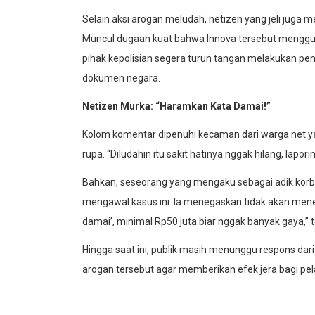
Dugaan Penggunaan Plat Palsu
Selain aksi arogan meludah, netizen yang jeli juga 
Muncul dugaan kuat bahwa Innova tersebut menggun
pihak kepolisian segera turun tangan melakukan pene
dokumen negara.
Netizen Murka: “Haramkan Kata Damai!”
Kolom komentar dipenuhi kecaman dari warga net y
rupa. “Diludahin itu sakit hatinya nggak hilang, lapo
Bahkan, seseorang yang mengaku sebagai adik korb
mengawal kasus ini. Ia menegaskan tidak akan men
damai’, minimal Rp50 juta biar nggak banyak gaya,”
Hingga saat ini, publik masih menunggu respons da
arogan tersebut agar memberikan efek jera bagi pel