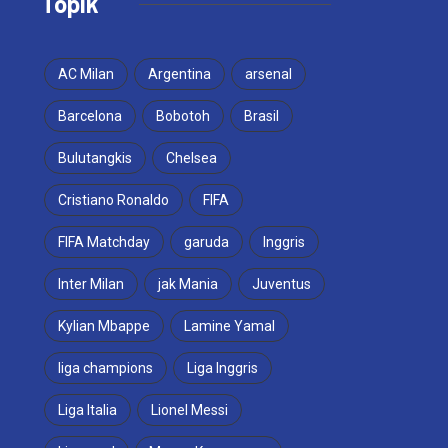
Topik
AC Milan
Argentina
arsenal
Barcelona
Bobotoh
Brasil
Bulutangkis
Chelsea
Cristiano Ronaldo
FIFA
FIFA Matchday
garuda
Inggris
Inter Milan
jak Mania
Juventus
Kylian Mbappe
Lamine Yamal
liga champions
Liga Inggris
Liga Italia
Lionel Messi