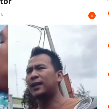
tor
88