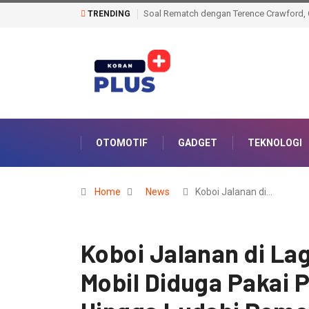
TRENDING
Di Usia 22 Tahun, Abdullah Mason Adalah Monster, Tim 
OTOMOTIF
GADGET
TEKNOLOGI
Home
News
Koboi Jalanan di…
Koboi Jalanan di Lag
Mobil Diduga Pakai 