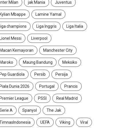
Inter Milan
jak Mania
Juventus
Kylian Mbappe
Lamine Yamal
liga champions
Liga Inggris
Liga Italia
Lionel Messi
Liverpool
Macan Kemayoran
Manchester City
ORT
Maroko
Maung Bandung
Meksiko
ia 22 Tahun, Abdullah Mason Adalah...
Pep Guardiola
Persib
Persija
t 6, 2026
Piala Dunia 2026
Portugal
Prancis
Premier League
PSSI
Real Madrid
Serie A
Spanyol
The Jak