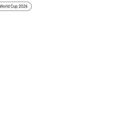
TimnasIndonesia
UEFA
Viking
Viral
World Cup 2026