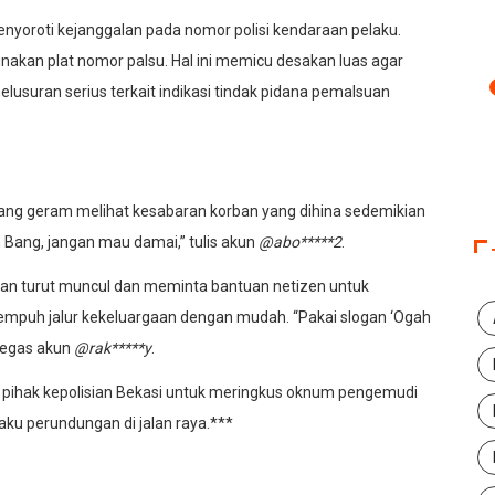
menyoroti kejanggalan pada nomor polisi kendaraan pelaku.
akan plat nomor palsu. Hal ini memicu desakan luas agar
lusuran serius terkait indikasi tindak pidana pemalsuan
ang geram melihat kesabaran korban yang dihina sedemikian
rin Bang, jangan mau damai,” tulis akun
@abo*****2
.
an turut muncul dan meminta bantuan netizen untuk
empuh jalur kekeluargaan dengan mudah. “Pakai slogan ‘Ogah
 tegas akun
@rak*****y
.
ri pihak kepolisian Bekasi untuk meringkus oknum pengemudi
aku perundungan di jalan raya.***