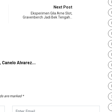
Next Post
Eksperimen Gila Arne Slot,
Gravenberch Jadi Bek Tengah…
SP
Canelo Alvarez...
Di Us
Augus
lds are marked
*