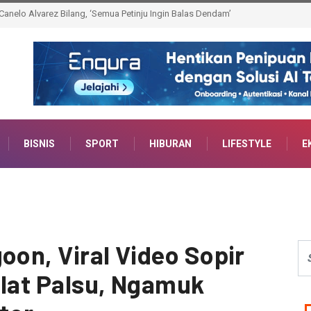
Bradley Pegang Mason Jika Bertarung Lawan William Zepeda
BISNIS
SPORT
HIBURAN
LIFESTYLE
E
oon, Viral Video Sopir
Plat Palsu, Ngamuk