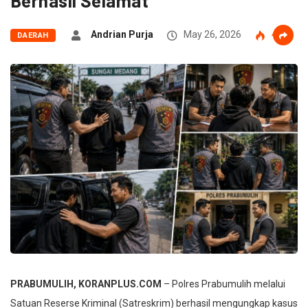
Berhasil Selamat
Andrian Purja
May 26, 2026
41
DAERAH
PRABUMULIH, KORANPLUS.COM
– Polres Prabumulih melalui
Satuan Reserse Kriminal (Satreskrim) berhasil mengungkap kasus