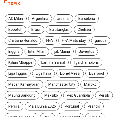
TOPIK
AC Milan
Argentina
arsenal
Barcelona
Bobotoh
Brasil
Bulutangkis
Chelsea
Cristiano Ronaldo
FIFA
FIFA Matchday
garuda
Inggris
Inter Milan
jak Mania
Juventus
Kylian Mbappe
Lamine Yamal
liga champions
Liga Inggris
Liga Italia
Lionel Messi
Liverpool
Macan Kemayoran
Manchester City
Maroko
Maung Bandung
Meksiko
Pep Guardiola
Persib
Persija
Piala Dunia 2026
Portugal
Prancis