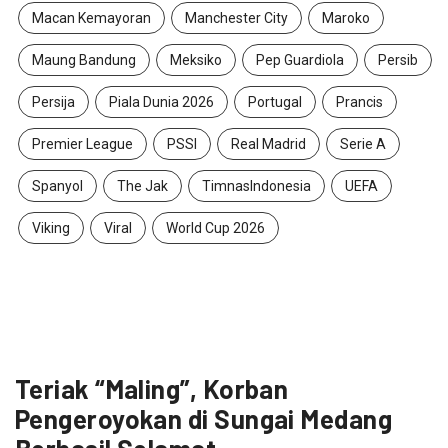
Macan Kemayoran
Manchester City
Maroko
Maung Bandung
Meksiko
Pep Guardiola
Persib
Persija
Piala Dunia 2026
Portugal
Prancis
Premier League
PSSI
Real Madrid
Serie A
Spanyol
The Jak
TimnasIndonesia
UEFA
Viking
Viral
World Cup 2026
Teriak “Maling”, Korban
Pengeroyokan di Sungai Medang