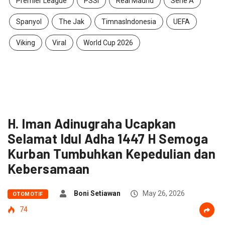
Premier League
PSSI
Real Madrid
Serie A
Spanyol
The Jak
TimnasIndonesia
UEFA
Viking
Viral
World Cup 2026
H. Iman Adinugraha Ucapkan
Selamat Idul Adha 1447 H Semoga
Kurban Tumbuhkan Kepedulian dan
Kebersamaan
Boni Setiawan
May 26, 2026
OTOMOTIF
74