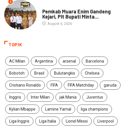
8
DAERAH
Pemkab Muara Enim Gandeng
Kejari, Plt Bupati Minta...
August 6, 2026
TOPIK
AC Milan
Argentina
arsenal
Barcelona
Bobotoh
Brasil
Bulutangkis
Chelsea
Cristiano Ronaldo
FIFA
FIFA Matchday
garuda
Inggris
Inter Milan
jak Mania
Juventus
Kylian Mbappe
Lamine Yamal
liga champions
Liga Inggris
Liga Italia
Lionel Messi
Liverpool