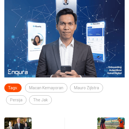
Tags:
Macan Kemayoran
Mauro Zijlstra
Persija
The Jak