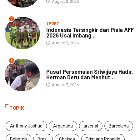
August 8, 2026
7
SPORT
Indonesia Tersingkir dari Piala AFF
2026 Usai Imbang...
August 7, 2026
8
NEWS
Pusat Persemaian Sriwijaya Hadir,
Herman Deru dan Menhut...
August 7, 2026
TOPIK
Anthony Joshua
Argentina
arsenal
Barcelona
Bobotoh
Brasil
Chelsea
Cristiano Ronaldo