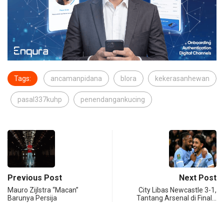
Tags:
ancamanpidana
blora
kekerasanhewan
pasal337kuhp
penendangankucing
Previous Post
Next Post
Mauro Zijlstra “Macan”
City Libas Newcastle 3-1,
Barunya Persija
Tantang Arsenal di Final…