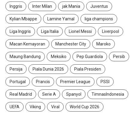
Inggris
Inter Milan
jak Mania
Juventus
Kylian Mbappe
Lamine Yamal
liga champions
Liga Inggris
Liga Italia
Lionel Messi
Liverpool
Macan Kemayoran
Manchester City
Maroko
Maung Bandung
Meksiko
Pep Guardiola
Persib
Persija
Piala Dunia 2026
Piala Presiden
Portugal
Prancis
Premier League
PSSI
Real Madrid
Serie A
Spanyol
TimnasIndonesia
UEFA
Viking
Viral
World Cup 2026