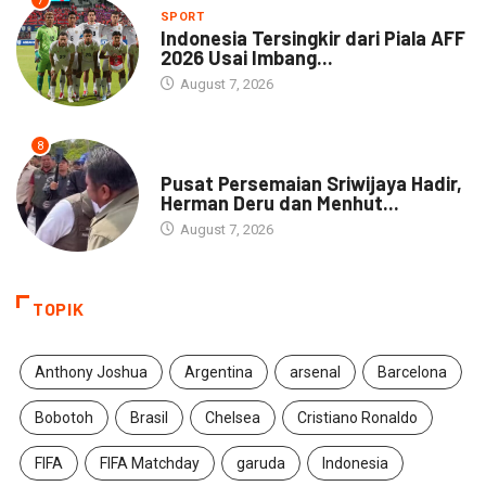
7
SPORT
Indonesia Tersingkir dari Piala AFF
2026 Usai Imbang...
August 7, 2026
8
NEWS
Pusat Persemaian Sriwijaya Hadir,
Herman Deru dan Menhut...
August 7, 2026
TOPIK
Anthony Joshua
Argentina
arsenal
Barcelona
Bobotoh
Brasil
Chelsea
Cristiano Ronaldo
FIFA
FIFA Matchday
garuda
Indonesia