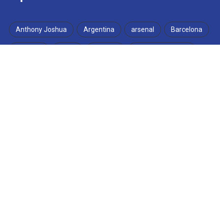
Anthony Joshua
Argentina
arsenal
Barcelona
Bobotoh
Brasil
Chelsea
Cristiano Ronaldo
FIFA
FIFA Matchday
garuda
Indonesia
Inggris
Inter Milan
jak Mania
Juventus
Kylian Mbappe
Lamine Yamal
liga champions
Liga Inggris
Liga Italia
Lionel Messi
Liverpool
Macan Kemayoran
Manchester City
Maroko
Maung Bandung
Meksiko
Pep Guardiola
Persib
Persija
Piala Dunia 2026
Piala Presiden
Portugal
Prancis
Premier League
PSSI