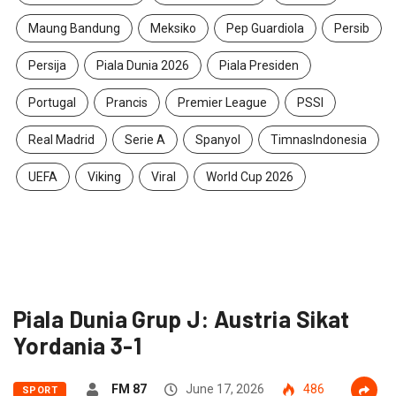
Maung Bandung
Meksiko
Pep Guardiola
Persib
Persija
Piala Dunia 2026
Piala Presiden
Portugal
Prancis
Premier League
PSSI
Real Madrid
Serie A
Spanyol
TimnasIndonesia
UEFA
Viking
Viral
World Cup 2026
Piala Dunia Grup J: Austria Sikat
Yordania 3-1
FM 87
June 17, 2026
486
SPORT