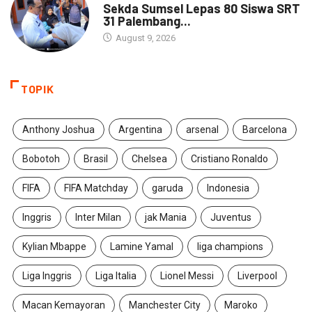
Sekda Sumsel Lepas 80 Siswa SRT
31 Palembang...
August 9, 2026
TOPIK
Anthony Joshua
Argentina
arsenal
Barcelona
Bobotoh
Brasil
Chelsea
Cristiano Ronaldo
FIFA
FIFA Matchday
garuda
Indonesia
Inggris
Inter Milan
jak Mania
Juventus
Kylian Mbappe
Lamine Yamal
liga champions
Liga Inggris
Liga Italia
Lionel Messi
Liverpool
Macan Kemayoran
Manchester City
Maroko