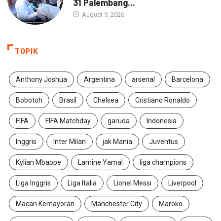
31 Palembang...
August 9, 2026
TOPIK
Anthony Joshua
Argentina
arsenal
Barcelona
Bobotoh
Brasil
Chelsea
Cristiano Ronaldo
FIFA
FIFA Matchday
garuda
Indonesia
Inggris
Inter Milan
jak Mania
Juventus
Kylian Mbappe
Lamine Yamal
liga champions
Liga Inggris
Liga Italia
Lionel Messi
Liverpool
Macan Kemayoran
Manchester City
Maroko