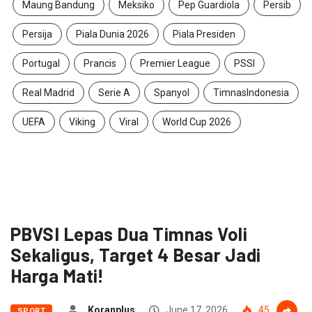
Maung Bandung
Meksiko
Pep Guardiola
Persib
Persija
Piala Dunia 2026
Piala Presiden
Portugal
Prancis
Premier League
PSSI
Real Madrid
Serie A
Spanyol
TimnasIndonesia
UEFA
Viking
Viral
World Cup 2026
PBVSI Lepas Dua Timnas Voli
Sekaligus, Target 4 Besar Jadi
Harga Mati!
Koranplus
June 17, 2026
45
SPORT