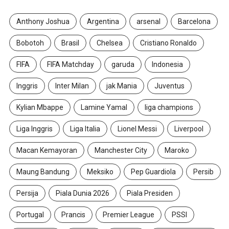
Anthony Joshua
Argentina
arsenal
Barcelona
Bobotoh
Brasil
Chelsea
Cristiano Ronaldo
FIFA
FIFA Matchday
garuda
Indonesia
Inggris
Inter Milan
jak Mania
Juventus
Kylian Mbappe
Lamine Yamal
liga champions
Liga Inggris
Liga Italia
Lionel Messi
Liverpool
Macan Kemayoran
Manchester City
Maroko
Maung Bandung
Meksiko
Pep Guardiola
Persib
Persija
Piala Dunia 2026
Piala Presiden
Portugal
Prancis
Premier League
PSSI