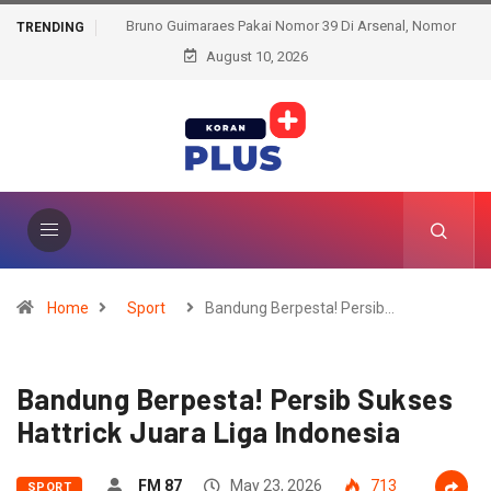
Bruno Guimaraes Pakai Nomor 39 Di Arsenal, Nomor
TRENDING
August 10, 2026
Keramat Dipertahankan!
Home
Sport
Bandung Berpesta! Persib…
Bandung Berpesta! Persib Sukses
Hattrick Juara Liga Indonesia
FM 87
May 23, 2026
713
SPORT