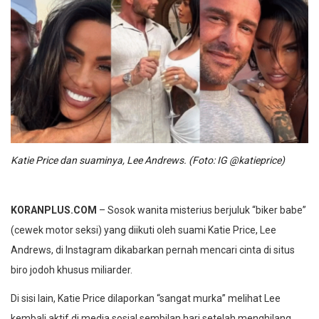
Katie Price dan suaminya, Lee Andrews. (Foto: IG @katieprice)
KORANPLUS.COM
– Sosok wanita misterius berjuluk “biker babe”
(cewek motor seksi) yang diikuti oleh suami Katie Price, Lee
Andrews, di Instagram dikabarkan pernah mencari cinta di situs
biro jodoh khusus miliarder.
Di sisi lain, Katie Price dilaporkan “sangat murka” melihat Lee
kembali aktif di media sosial sembilan hari setelah menghilang,