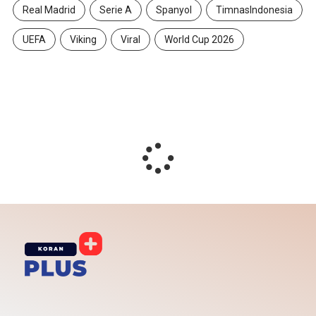
Real Madrid
Serie A
Spanyol
TimnasIndonesia
UEFA
Viking
Viral
World Cup 2026