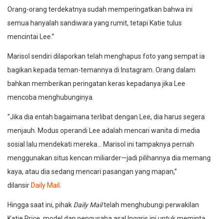
Orang-orang terdekatnya sudah memperingatkan bahwa ini
semua hanyalah sandiwara yang rumit, tetapi Katie tulus
mencintai Lee.”
Marisol sendiri dilaporkan telah menghapus foto yang sempat ia
bagikan kepada teman-temannya di Instagram. Orang dalam
bahkan memberikan peringatan keras kepadanya jika Lee
mencoba menghubunginya.
“Jika dia entah bagaimana terlibat dengan Lee, dia harus segera
menjauh. Modus operandi Lee adalah mencari wanita di media
sosial lalu mendekati mereka… Marisol ini tampaknya pernah
menggunakan situs kencan miliarder—jadi pilihannya dia memang
kaya, atau dia sedang mencari pasangan yang mapan,”
dilansir
Daily Mail
.
Hingga saat ini, pihak
Daily Mail
telah menghubungi perwakilan
Katie Price, model dan pengusaha asal Inggris ini untuk meminta