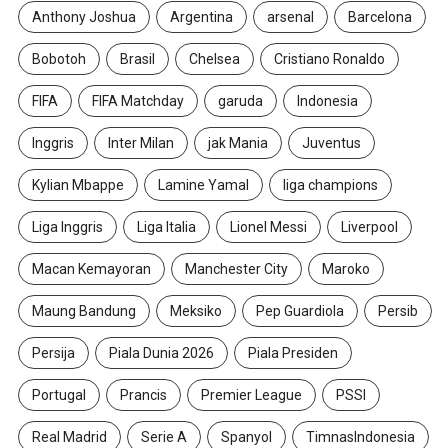
Anthony Joshua
Argentina
arsenal
Barcelona
Bobotoh
Brasil
Chelsea
Cristiano Ronaldo
FIFA
FIFA Matchday
garuda
Indonesia
Inggris
Inter Milan
jak Mania
Juventus
Kylian Mbappe
Lamine Yamal
liga champions
Liga Inggris
Liga Italia
Lionel Messi
Liverpool
Macan Kemayoran
Manchester City
Maroko
Maung Bandung
Meksiko
Pep Guardiola
Persib
Persija
Piala Dunia 2026
Piala Presiden
Portugal
Prancis
Premier League
PSSI
Real Madrid
Serie A
Spanyol
TimnasIndonesia