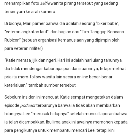
menampilkan foto
selfie
wanita pirang tersebut yang sedang
tersenyum ke arah kamera.
Di bionya, Mari pamer bahwa dia adalah seorang “biker babe”,
“veteran angkatan laut”, dan bagian dari “Tim Tanggap Bencana
Rubicon” (sebuah organisasi kemanusiaan yang dipimpin oleh
para veteran militer).
“Katie merasa jijik dan ngeri. Hari ini adalah hari ulang tahunnya,
dia tidak mendengar kabar apa pun dari suaminya, tetapi melihat
pria itu mem-follow wanita lain secara online benar-benar
keterlaluan,” tambah sumber tersebut.
Sebelum insiden ini mencuat, Katie sempat mengatakan dalam
episode
podcast
terbarunya bahwa ia tidak akan membiarkan
hilangnya Lee “merusak hidupnya” setelah muncul laporan bahwa
ia telah dicampakkan. Ibu lima anak ini awalnya memohon kepada
para pengikutnya untuk membantu mencari Lee, tetapi kini