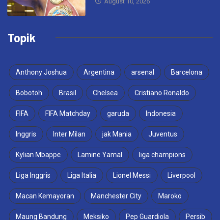
August 10, 2026
Topik
Anthony Joshua
Argentina
arsenal
Barcelona
Bobotoh
Brasil
Chelsea
Cristiano Ronaldo
FIFA
FIFA Matchday
garuda
Indonesia
Inggris
Inter Milan
jak Mania
Juventus
Kylian Mbappe
Lamine Yamal
liga champions
Liga Inggris
Liga Italia
Lionel Messi
Liverpool
Macan Kemayoran
Manchester City
Maroko
Maung Bandung
Meksiko
Pep Guardiola
Persib