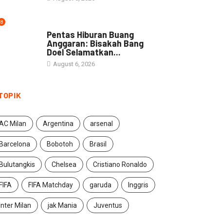
8
ARTIKEL
Pentas Hiburan Buang
Anggaran: Bisakah Bang
Doel Selamatkan...
August 6, 2026
TOPIK
AC Milan
Argentina
arsenal
Barcelona
Bobotoh
Brasil
Bulutangkis
Chelsea
Cristiano Ronaldo
FIFA
FIFA Matchday
garuda
Inggris
Inter Milan
jak Mania
Juventus