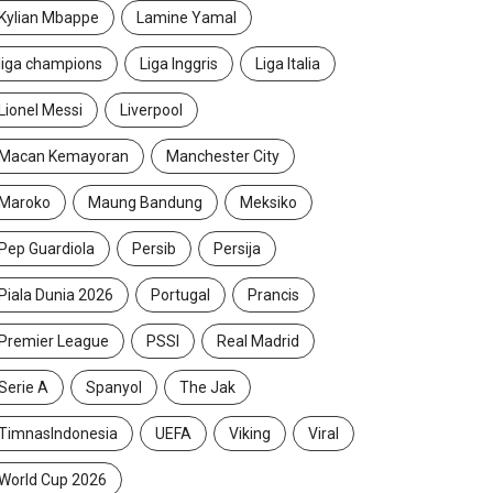
Kylian Mbappe
Lamine Yamal
liga champions
Liga Inggris
Liga Italia
Lionel Messi
Liverpool
Macan Kemayoran
Manchester City
Maroko
Maung Bandung
Meksiko
Pep Guardiola
Persib
Persija
Piala Dunia 2026
Portugal
Prancis
Premier League
PSSI
Real Madrid
Serie A
Spanyol
The Jak
TimnasIndonesia
UEFA
Viking
Viral
World Cup 2026