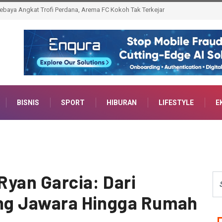
ra Dunia WBO Usai Penyerahan Sabuk Oleh Vasyl Lomachenko
BISNIS
SPORT
HIBURAN
LIFESTYLE
E
 Ryan Garcia: Dari
ang Jawara Hingga Rumah