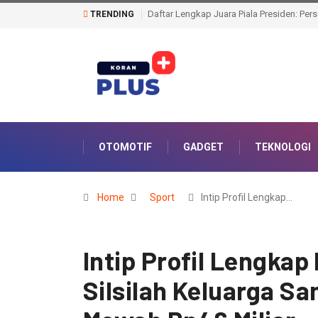
Duta Ring Abdullah Mason Sah Jadi Jua
TRENDING
OTOMOTIF
GADGET
TEKNOLOGI
Home
Sport
Intip Profil Lengkap…
Intip Profil Lengkap
Silsilah Keluarga S