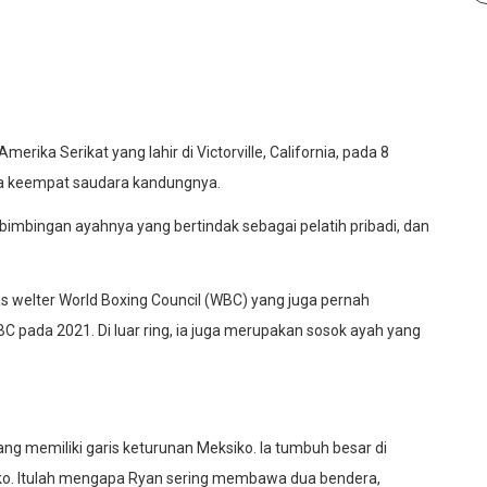
erika Serikat yang lahir di Victorville, California, pada 8
ama keempat saudara kandungnya.
h bimbingan ayahnya yang bertindak sebagai pelatih pribadi, dan
las welter World Boxing Council (WBC) yang juga pernah
C pada 2021. Di luar ring, ia juga merupakan sosok ayah yang
ng memiliki garis keturunan Meksiko. Ia tumbuh besar di
iko. Itulah mengapa Ryan sering membawa dua bendera,