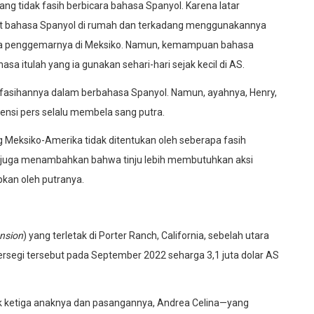
g tidak fasih berbicara bahasa Spanyol. Karena latar
kit bahasa Spanyol di rumah dan terkadang menggunakannya
ara penggemarnya di Meksiko. Namun, kemampuan bahasa
asa itulah yang ia gunakan sehari-hari sejak kecil di AS.
akfasihannya dalam berbahasa Spanyol. Namun, ayahnya, Henry,
nsi pers selalu membela sang putra.
Meksiko-Amerika tidak ditentukan oleh seberapa fasih
Ia juga menambahkan bahwa tinju lebih membutuhkan aksi
pkan oleh putranya.
nsion
) yang terletak di Porter Ranch, California, sebelah utara
persegi tersebut pada September 2022 seharga 3,1 juta dolar AS
uk ketiga anaknya dan pasangannya, Andrea Celina—yang