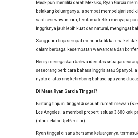
Meskipun memiliki darah Meksiko, Ryan Garcia meman
belakang keluarganya, ia sempat mempelajari sedi
saat sesi wawancara, terutama ketika menyapa p
Inggrisnya jauh lebih kuat dan natural, mengingat bah
Sang juara tinju sempat menuai kritik karena ketid
dalam berbagai kesempatan wawancara dan konfere
Henry menegaskan bahwa identitas sebagai seorang 
seseorang berbicara bahasa Inggris atau Spanyol. 
nyata di atas ring ketimbang bahasa apa yang diuca
Di Mana Ryan Garcia Tinggal?
Bintang tinju ini tinggal di sebuah rumah mewah (
ma
Los Angeles. Ia membeli properti seluas 3.680 kaki 
(atau sekitar Rp46 miliar).
Ryan tinggal di sana bersama keluarganya, termas