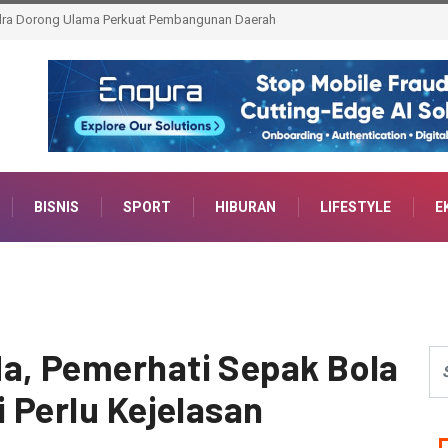
ina Mutiara Amankan Poin Penuh di Liga Jakarta U17
BISNIS
SPORT
HIBURAN
LIFESTYLE
E
a, Pemerhati Sepak Bola
i Perlu Kejelasan