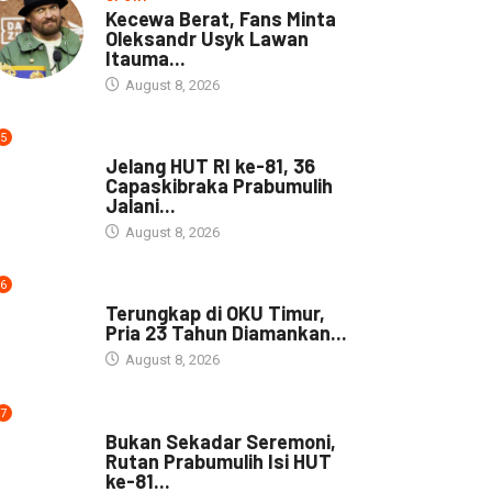
Kecewa Berat, Fans Minta
Oleksandr Usyk Lawan
Itauma...
August 8, 2026
5
DAERAH
Jelang HUT RI ke-81, 36
Capaskibraka Prabumulih
Jalani...
August 8, 2026
6
DAERAH
Terungkap di OKU Timur,
Pria 23 Tahun Diamankan...
August 8, 2026
7
NEWS
Bukan Sekadar Seremoni,
Rutan Prabumulih Isi HUT
ke-81...