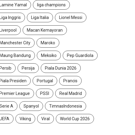
Lamine Yamal
liga champions
Liga Inggris
Liga Italia
Lionel Messi
Liverpool
Macan Kemayoran
Manchester City
Maroko
Maung Bandung
Meksiko
Pep Guardiola
Persib
Persija
Piala Dunia 2026
Piala Presiden
Portugal
Prancis
Premier League
PSSI
Real Madrid
Serie A
Spanyol
TimnasIndonesia
UEFA
Viking
Viral
World Cup 2026