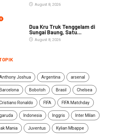
August 8, 2026
8
DAERAH
Dua Kru Truk Tenggelam di
Sungai Baung, Satu...
August 8, 2026
TOPIK
Anthony Joshua
Argentina
arsenal
Barcelona
Bobotoh
Brasil
Chelsea
Cristiano Ronaldo
FIFA
FIFA Matchday
garuda
Indonesia
Inggris
Inter Milan
jak Mania
Juventus
Kylian Mbappe