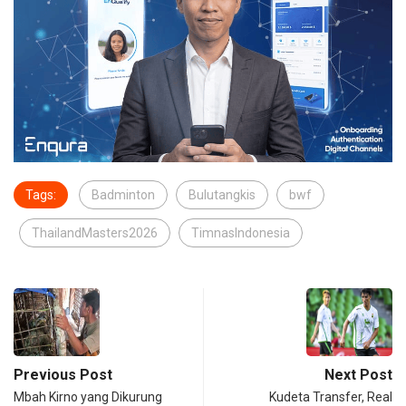
Tags:
Badminton
Bulutangkis
bwf
ThailandMasters2026
TimnasIndonesia
Previous Post
Next Post
Mbah Kirno yang Dikurung
Kudeta Transfer, Real