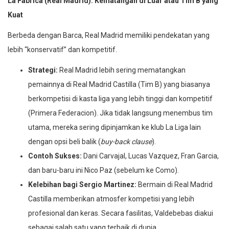
La Fabrica (Real Madrid): Kematangan di Luar atau Tim B yang
Kuat
Berbeda dengan Barca, Real Madrid memiliki pendekatan yang
lebih “konservatif” dan kompetitif.
Strategi:
Real Madrid lebih sering mematangkan
pemainnya di Real Madrid Castilla (Tim B) yang biasanya
berkompetisi di kasta liga yang lebih tinggi dan kompetitif
(Primera Federacion). Jika tidak langsung menembus tim
utama, mereka sering dipinjamkan ke klub La Liga lain
dengan opsi beli balik (
buy-back clause
).
Contoh Sukses:
Dani Carvajal, Lucas Vazquez, Fran Garcia,
dan baru-baru ini Nico Paz (sebelum ke Como).
Kelebihan bagi Sergio Martinez:
Bermain di Real Madrid
Castilla memberikan atmosfer kompetisi yang lebih
profesional dan keras. Secara fasilitas, Valdebebas diakui
sebagai salah satu yang terbaik di dunia.