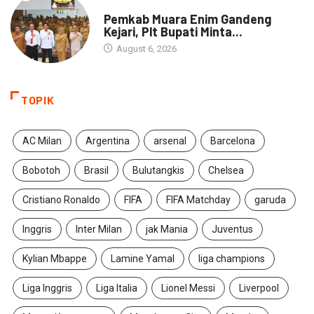
DAERAH
Pemkab Muara Enim Gandeng
Kejari, Plt Bupati Minta...
August 6, 2026
TOPIK
AC Milan
Argentina
arsenal
Barcelona
Bobotoh
Brasil
Bulutangkis
Chelsea
Cristiano Ronaldo
FIFA
FIFA Matchday
garuda
Inggris
Inter Milan
jak Mania
Juventus
Kylian Mbappe
Lamine Yamal
liga champions
Liga Inggris
Liga Italia
Lionel Messi
Liverpool