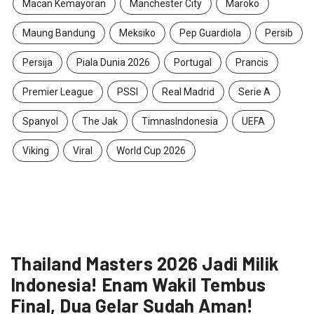
Macan Kemayoran
Manchester City
Maroko
Maung Bandung
Meksiko
Pep Guardiola
Persib
Persija
Piala Dunia 2026
Portugal
Prancis
Premier League
PSSI
Real Madrid
Serie A
Spanyol
The Jak
TimnasIndonesia
UEFA
Viking
Viral
World Cup 2026
Thailand Masters 2026 Jadi Milik
Indonesia! Enam Wakil Tembus
Final, Dua Gelar Sudah Aman!