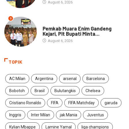
August 6, 2026
8
DAERAH
Pemkab Muara Enim Gandeng
Kejari, Plt Bupati Minta...
August 6, 2026
TOPIK
AC Milan
Argentina
arsenal
Barcelona
Bobotoh
Brasil
Bulutangkis
Chelsea
Cristiano Ronaldo
FIFA
FIFA Matchday
garuda
Inggris
Inter Milan
jak Mania
Juventus
Kylian Mbappe
Lamine Yamal
liga champions