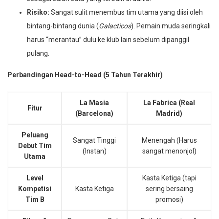
Risiko:
Sangat sulit menembus tim utama yang diisi oleh
bintang-bintang dunia (
Galacticos
). Pemain muda seringkali
harus “merantau” dulu ke klub lain sebelum dipanggil
pulang.
Perbandingan Head-to-Head (5 Tahun Terakhir)
La Masia
La Fabrica (Real
Fitur
(Barcelona)
Madrid)
Peluang
Sangat Tinggi
Menengah (Harus
Debut Tim
(Instan)
sangat menonjol)
Utama
Level
Kasta Ketiga (tapi
Kompetisi
Kasta Ketiga
sering bersaing
Tim B
promosi)