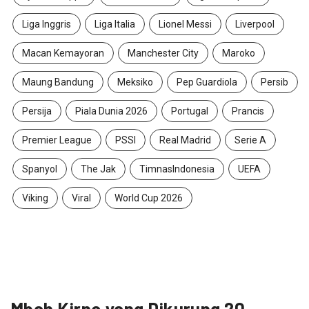
Liga Inggris
Liga Italia
Lionel Messi
Liverpool
Macan Kemayoran
Manchester City
Maroko
Maung Bandung
Meksiko
Pep Guardiola
Persib
Persija
Piala Dunia 2026
Portugal
Prancis
Premier League
PSSI
Real Madrid
Serie A
Spanyol
The Jak
TimnasIndonesia
UEFA
Viking
Viral
World Cup 2026
Mbah Kirno yang Dikurung 20