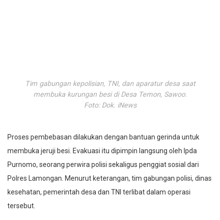
Tim gabungan kepolisian, TNI, dan aparatur desa saat
membuka kurungan besi di Desa Temon, Sawoo.
Foto: Dok. iNews
Proses pembebasan dilakukan dengan bantuan gerinda untuk
membuka jeruji besi. Evakuasi itu dipimpin langsung oleh Ipda
Purnomo, seorang perwira polisi sekaligus penggiat sosial dari
Polres Lamongan. Menurut keterangan, tim gabungan polisi, dinas
kesehatan, pemerintah desa dan TNI terlibat dalam operasi
tersebut.