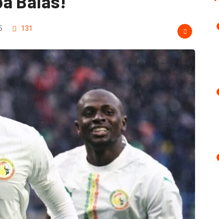
a Balas!
5
131