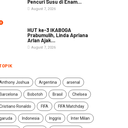
Pencuri Susu di Enam...
August 7, 2026
8
DAERAH
HUT ke-3 IKABOGA
Prabumulih, Linda Apriana
Arlan Ajak...
August 7, 2026
TOPIK
Anthony Joshua
Argentina
arsenal
Barcelona
Bobotoh
Brasil
Chelsea
Cristiano Ronaldo
FIFA
FIFA Matchday
garuda
Indonesia
Inggris
Inter Milan