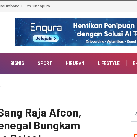
n Deru dan Menhut RI Perkuat Komitmen Lestarikan Hutan
BISNIS
SPORT
HIBURAN
LIFESTYLE
E
…
ang Raja Afcon,
Senegal Bungkam