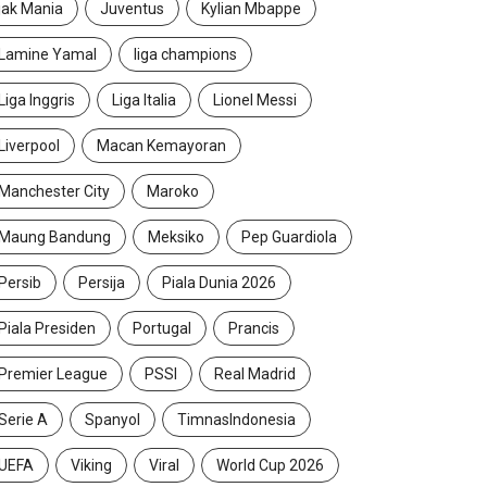
jak Mania
Juventus
Kylian Mbappe
Lamine Yamal
liga champions
Liga Inggris
Liga Italia
Lionel Messi
Liverpool
Macan Kemayoran
Manchester City
Maroko
Maung Bandung
Meksiko
Pep Guardiola
Persib
Persija
Piala Dunia 2026
Piala Presiden
Portugal
Prancis
Premier League
PSSI
Real Madrid
Serie A
Spanyol
TimnasIndonesia
UEFA
Viking
Viral
World Cup 2026