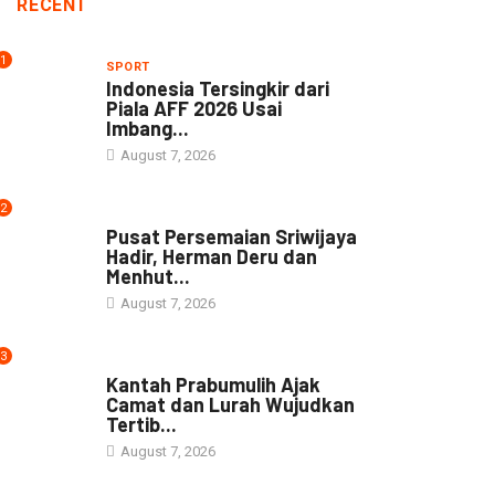
RECENT
1
SPORT
Indonesia Tersingkir dari
Piala AFF 2026 Usai
Imbang...
August 7, 2026
2
NEWS
Pusat Persemaian Sriwijaya
Hadir, Herman Deru dan
Menhut...
August 7, 2026
3
NEWS
Kantah Prabumulih Ajak
Camat dan Lurah Wujudkan
Tertib...
August 7, 2026