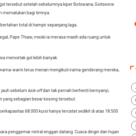
gol tersebut setelah sebelumnya kiper Botswana, Goitseone
ih memalukan bagi timnya.
ertahan total di hampir sepanjang laga.
Senegal, Pape Thiaw, meski ia merasa masih ada ruang untuk
sa mencetak gol lebih banyak.
 warna-warni terus menari mengikuti irama genderang mereka,
i jauh sebelum
kick-off
dan tak pernah berhenti bernyanyi,
on yang sebagian besar kosong tersebut.
rkapasitas 68.000 kursi hanya tercatat sedikit di atas 18.500
ara penggemar netral enggan datang. Cuaca dingin dan hujan