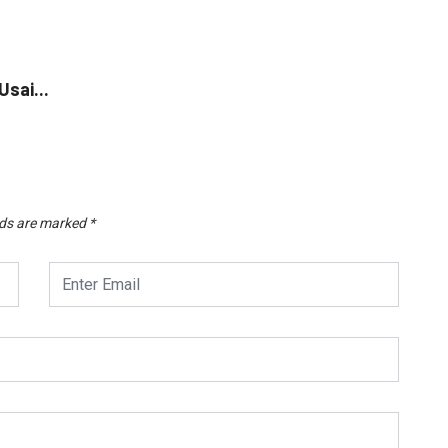
NE
Usai...
Pusat
Augus
lds are marked
*