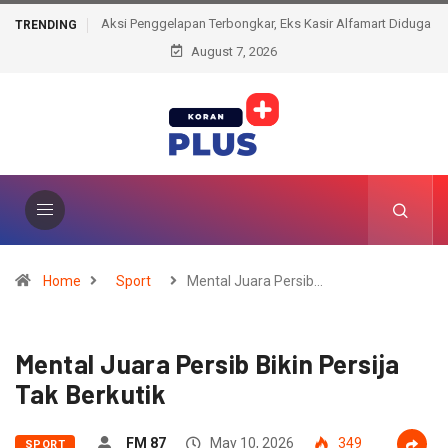
Aksi Penggelapan Terbongkar, Eks Kasir Alfamart Diduga
TRENDING
Selewengkan Transaksi Elektronik
August 7, 2026
Home
Sport
Mental Juara Persib…
Mental Juara Persib Bikin Persija
Tak Berkutik
FM 87
May 10, 2026
349
SPORT