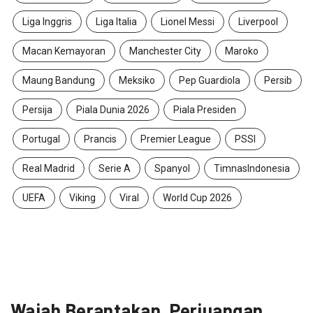
Liga Inggris
Liga Italia
Lionel Messi
Liverpool
Macan Kemayoran
Manchester City
Maroko
Maung Bandung
Meksiko
Pep Guardiola
Persib
Persija
Piala Dunia 2026
Piala Presiden
Portugal
Prancis
Premier League
PSSI
Real Madrid
Serie A
Spanyol
TimnasIndonesia
UEFA
Viking
Viral
World Cup 2026
Wajah Berantakan, Perjuangan