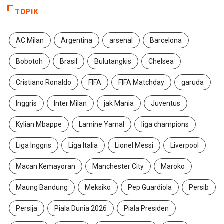
TOPIK
AC Milan
Argentina
arsenal
Barcelona
Bobotoh
Brasil
Bulutangkis
Chelsea
Cristiano Ronaldo
FIFA
FIFA Matchday
garuda
Inggris
Inter Milan
jak Mania
Juventus
Kylian Mbappe
Lamine Yamal
liga champions
Liga Inggris
Liga Italia
Lionel Messi
Liverpool
Macan Kemayoran
Manchester City
Maroko
Maung Bandung
Meksiko
Pep Guardiola
Persib
Persija
Piala Dunia 2026
Piala Presiden