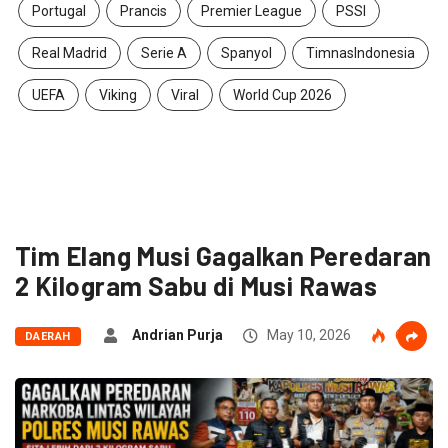
Portugal
Prancis
Premier League
PSSI
Real Madrid
Serie A
Spanyol
TimnasIndonesia
UEFA
Viking
Viral
World Cup 2026
Tim Elang Musi Gagalkan Peredaran
2 Kilogram Sabu di Musi Rawas
Andrian Purja
May 10, 2026
61
DAERAH