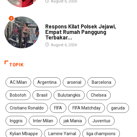
August 6, 2026
8
NEWS
Respons Kilat Polsek Jejawi,
Empat Rumah Panggung
Terbakar...
August 6, 2026
TOPIK
AC Milan
Argentina
arsenal
Barcelona
Bobotoh
Brasil
Bulutangkis
Chelsea
Cristiano Ronaldo
FIFA
FIFA Matchday
garuda
Inggris
Inter Milan
jak Mania
Juventus
Kylian Mbappe
Lamine Yamal
liga champions