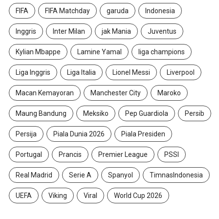
FIFA
FIFA Matchday
garuda
Indonesia
Inggris
Inter Milan
jak Mania
Juventus
Kylian Mbappe
Lamine Yamal
liga champions
Liga Inggris
Liga Italia
Lionel Messi
Liverpool
Macan Kemayoran
Manchester City
Maroko
Maung Bandung
Meksiko
Pep Guardiola
Persib
Persija
Piala Dunia 2026
Piala Presiden
Portugal
Prancis
Premier League
PSSI
Real Madrid
Serie A
Spanyol
TimnasIndonesia
UEFA
Viking
Viral
World Cup 2026