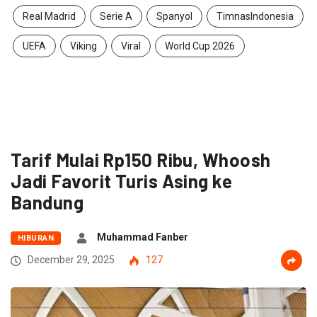
Real Madrid
Serie A
Spanyol
TimnasIndonesia
UEFA
Viking
Viral
World Cup 2026
Tarif Mulai Rp150 Ribu, Whoosh
Jadi Favorit Turis Asing ke
Bandung
Muhammad Fanber
HIBURAN
December 29, 2025
127