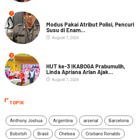
7
DAERAH
Modus Pakai Atribut Polisi, Pencuri
Susu di Enam...
August 7, 2026
8
DAERAH
HUT ke-3 IKABOGA Prabumulih,
Linda Apriana Arlan Ajak...
August 7, 2026
TOPIK
Anthony Joshua
Argentina
arsenal
Barcelona
Bobotoh
Brasil
Chelsea
Cristiano Ronaldo