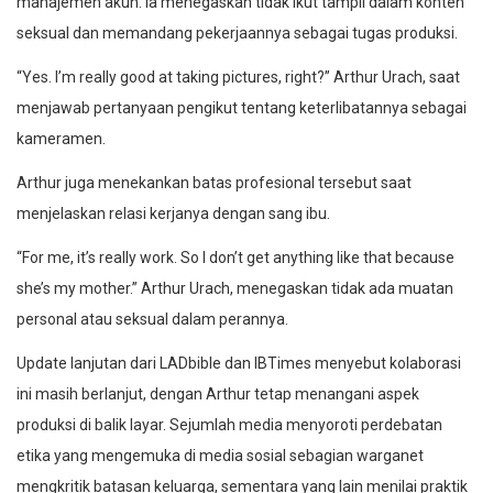
manajemen akun. Ia menegaskan tidak ikut tampil dalam konten
seksual dan memandang pekerjaannya sebagai tugas produksi.
“Yes. I’m really good at taking pictures, right?” Arthur Urach, saat
menjawab pertanyaan pengikut tentang keterlibatannya sebagai
kameramen.
Arthur juga menekankan batas profesional tersebut saat
menjelaskan relasi kerjanya dengan sang ibu.
“For me, it’s really work. So I don’t get anything like that because
she’s my mother.” Arthur Urach, menegaskan tidak ada muatan
personal atau seksual dalam perannya.
Update lanjutan dari LADbible dan IBTimes menyebut kolaborasi
ini masih berlanjut, dengan Arthur tetap menangani aspek
produksi di balik layar. Sejumlah media menyoroti perdebatan
etika yang mengemuka di media sosial sebagian warganet
mengkritik batasan keluarga, sementara yang lain menilai praktik