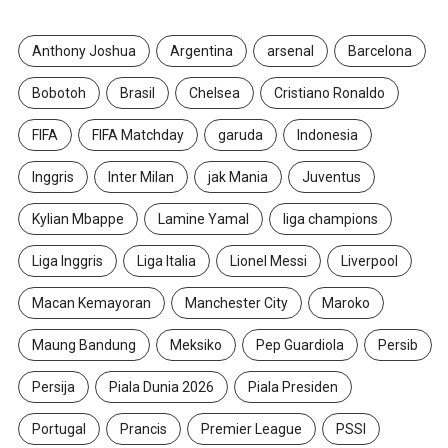
Anthony Joshua
Argentina
arsenal
Barcelona
Bobotoh
Brasil
Chelsea
Cristiano Ronaldo
FIFA
FIFA Matchday
garuda
Indonesia
Inggris
Inter Milan
jak Mania
Juventus
Kylian Mbappe
Lamine Yamal
liga champions
Liga Inggris
Liga Italia
Lionel Messi
Liverpool
Macan Kemayoran
Manchester City
Maroko
Maung Bandung
Meksiko
Pep Guardiola
Persib
Persija
Piala Dunia 2026
Piala Presiden
Portugal
Prancis
Premier League
PSSI