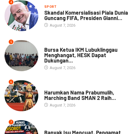
4
SPORT
Skandal Komersialisasi Piala Dunia
Guncang FIFA, Presiden Gianni...
August 7, 2026
5
DAERAH
Bursa Ketua IKM Lubuklinggau
Menghangat, HESK Dapat
Dukungan...
August 7, 2026
6
DAERAH
Harumkan Nama Prabumulih,
Marching Band SMAN 2 Raih...
August 7, 2026
7
NEWS
Banyak Isu Mencuat, Pengamat