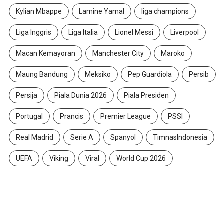
Kylian Mbappe
Lamine Yamal
liga champions
Liga Inggris
Liga Italia
Lionel Messi
Liverpool
Macan Kemayoran
Manchester City
Maroko
Maung Bandung
Meksiko
Pep Guardiola
Persib
Persija
Piala Dunia 2026
Piala Presiden
Portugal
Prancis
Premier League
PSSI
Real Madrid
Serie A
Spanyol
TimnasIndonesia
UEFA
Viking
Viral
World Cup 2026