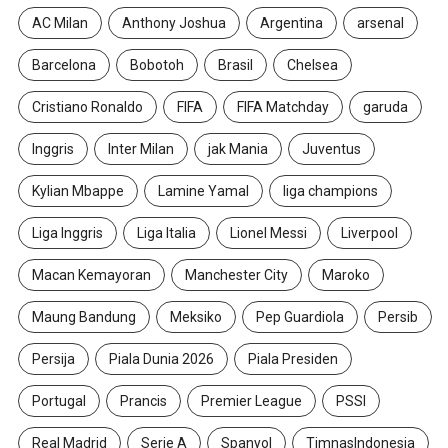
AC Milan
Anthony Joshua
Argentina
arsenal
Barcelona
Bobotoh
Brasil
Chelsea
Cristiano Ronaldo
FIFA
FIFA Matchday
garuda
Inggris
Inter Milan
jak Mania
Juventus
Kylian Mbappe
Lamine Yamal
liga champions
Liga Inggris
Liga Italia
Lionel Messi
Liverpool
Macan Kemayoran
Manchester City
Maroko
Maung Bandung
Meksiko
Pep Guardiola
Persib
Persija
Piala Dunia 2026
Piala Presiden
Portugal
Prancis
Premier League
PSSI
Real Madrid
Serie A
Spanyol
TimnasIndonesia