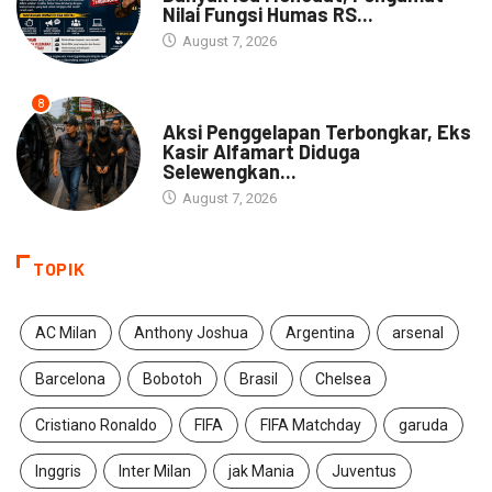
Nilai Fungsi Humas RS...
August 7, 2026
8
NEWS
Aksi Penggelapan Terbongkar, Eks
Kasir Alfamart Diduga
Selewengkan...
August 7, 2026
TOPIK
AC Milan
Anthony Joshua
Argentina
arsenal
Barcelona
Bobotoh
Brasil
Chelsea
Cristiano Ronaldo
FIFA
FIFA Matchday
garuda
Inggris
Inter Milan
jak Mania
Juventus