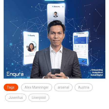
Tags:
Alex Maninnger
arsenal
Austria
Juventus
Liverpool