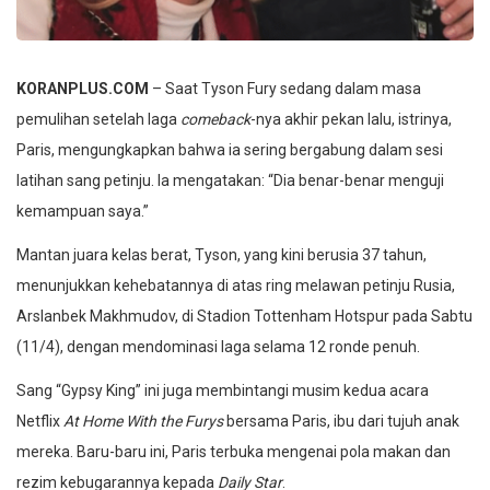
KORANPLUS.COM
– Saat Tyson Fury sedang dalam masa
pemulihan setelah laga
comeback
-nya akhir pekan lalu, istrinya,
Paris, mengungkapkan bahwa ia sering bergabung dalam sesi
latihan sang petinju. Ia mengatakan: “Dia benar-benar menguji
kemampuan saya.”
Mantan juara kelas berat, Tyson, yang kini berusia 37 tahun,
menunjukkan kehebatannya di atas ring melawan petinju Rusia,
Arslanbek Makhmudov, di Stadion Tottenham Hotspur pada Sabtu
(11/4), dengan mendominasi laga selama 12 ronde penuh.
Sang “Gypsy King” ini juga membintangi musim kedua acara
Netflix
At Home With the Furys
bersama Paris, ibu dari tujuh anak
mereka. Baru-baru ini, Paris terbuka mengenai pola makan dan
rezim kebugarannya kepada
Daily Star
.