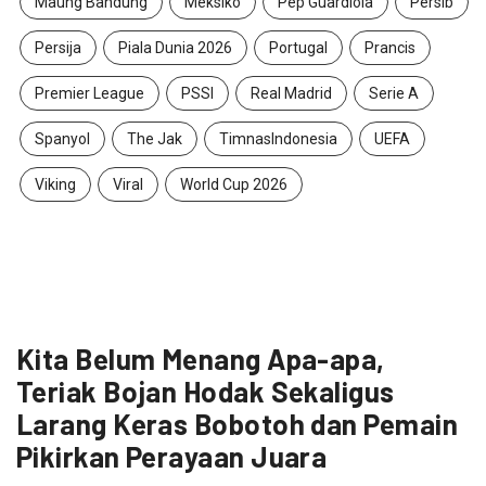
Maung Bandung
Meksiko
Pep Guardiola
Persib
Persija
Piala Dunia 2026
Portugal
Prancis
Premier League
PSSI
Real Madrid
Serie A
Spanyol
The Jak
TimnasIndonesia
UEFA
Viking
Viral
World Cup 2026
Kita Belum Menang Apa-apa,
Teriak Bojan Hodak Sekaligus
Larang Keras Bobotoh dan Pemain
Pikirkan Perayaan Juara