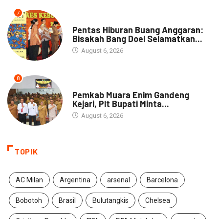
7
ARTIKEL
Pentas Hiburan Buang Anggaran:
Bisakah Bang Doel Selamatkan...
August 6, 2026
8
DAERAH
Pemkab Muara Enim Gandeng
Kejari, Plt Bupati Minta...
August 6, 2026
TOPIK
AC Milan
Argentina
arsenal
Barcelona
Bobotoh
Brasil
Bulutangkis
Chelsea