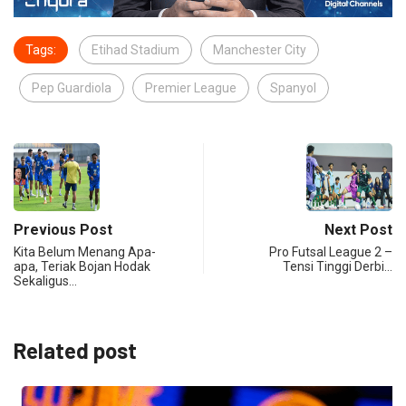
Tags:
Etihad Stadium
Manchester City
Pep Guardiola
Premier League
Spanyol
Previous Post
Next Post
Kita Belum Menang Apa-
Pro Futsal League 2 –
apa, Teriak Bojan Hodak
Tensi Tinggi Derbi…
Sekaligus…
Related post