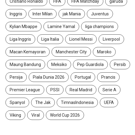
Cristiano Ronaldo
FIFA
FIFA Matchday
garuda
Inggris
Inter Milan
jak Mania
Juventus
Kylian Mbappe
Lamine Yamal
liga champions
Liga Inggris
Liga Italia
Lionel Messi
Liverpool
Macan Kemayoran
Manchester City
Maroko
Maung Bandung
Meksiko
Pep Guardiola
Persib
Persija
Piala Dunia 2026
Portugal
Prancis
Premier League
PSSI
Real Madrid
Serie A
Spanyol
The Jak
TimnasIndonesia
UEFA
Viking
Viral
World Cup 2026