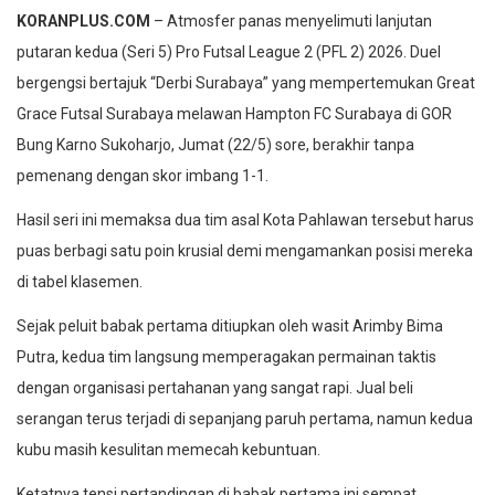
KORANPLUS.COM
– Atmosfer panas menyelimuti lanjutan
putaran kedua (Seri 5) Pro Futsal League 2 (PFL 2) 2026. Duel
bergengsi bertajuk “Derbi Surabaya” yang mempertemukan Great
Grace Futsal Surabaya melawan Hampton FC Surabaya di GOR
Bung Karno Sukoharjo, Jumat (22/5) sore, berakhir tanpa
pemenang dengan skor imbang 1-1.
Hasil seri ini memaksa dua tim asal Kota Pahlawan tersebut harus
puas berbagi satu poin krusial demi mengamankan posisi mereka
di tabel klasemen.
Sejak peluit babak pertama ditiupkan oleh wasit Arimby Bima
Putra, kedua tim langsung memperagakan permainan taktis
dengan organisasi pertahanan yang sangat rapi. Jual beli
serangan terus terjadi di sepanjang paruh pertama, namun kedua
kubu masih kesulitan memecah kebuntuan.
Ketatnya tensi pertandingan di babak pertama ini sempat