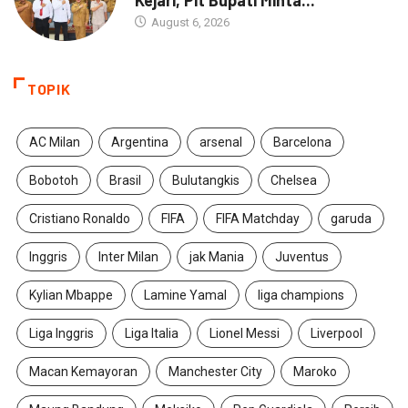
Kejari, Plt Bupati Minta...
August 6, 2026
TOPIK
AC Milan
Argentina
arsenal
Barcelona
Bobotoh
Brasil
Bulutangkis
Chelsea
Cristiano Ronaldo
FIFA
FIFA Matchday
garuda
Inggris
Inter Milan
jak Mania
Juventus
Kylian Mbappe
Lamine Yamal
liga champions
Liga Inggris
Liga Italia
Lionel Messi
Liverpool
Macan Kemayoran
Manchester City
Maroko