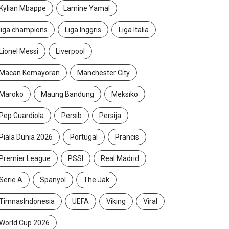
Kylian Mbappe
Lamine Yamal
liga champions
Liga Inggris
Liga Italia
Lionel Messi
Liverpool
Macan Kemayoran
Manchester City
Maroko
Maung Bandung
Meksiko
Pep Guardiola
Persib
Persija
Piala Dunia 2026
Portugal
Prancis
Premier League
PSSI
Real Madrid
Serie A
Spanyol
The Jak
TimnasIndonesia
UEFA
Viking
Viral
World Cup 2026