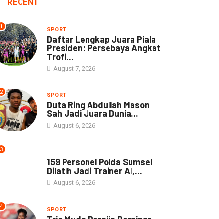
RECENT
1
SPORT
Daftar Lengkap Juara Piala
Presiden: Persebaya Angkat
Trofi...
August 7, 2026
2
SPORT
Duta Ring Abdullah Mason
Sah Jadi Juara Dunia...
August 6, 2026
3
NEWS
159 Personel Polda Sumsel
Dilatih Jadi Trainer AI,...
August 6, 2026
4
SPORT
Trio Muda Persija Bersinar,