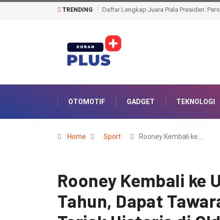
Duta Ring Abdullah Mason Sah Jadi Jua
TRENDING
OTOMOTIF
GADGET
TEKNOLOGI
Home
Sport
Rooney Kembali ke…
Rooney Kembali ke U
Tahun, Dapat Tawara