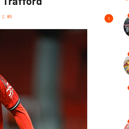
d Trafford
85