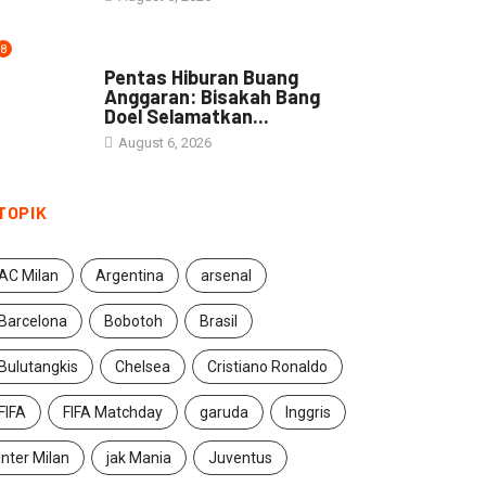
8
ARTIKEL
Pentas Hiburan Buang
Anggaran: Bisakah Bang
Doel Selamatkan...
August 6, 2026
TOPIK
AC Milan
Argentina
arsenal
Barcelona
Bobotoh
Brasil
Bulutangkis
Chelsea
Cristiano Ronaldo
FIFA
FIFA Matchday
garuda
Inggris
Inter Milan
jak Mania
Juventus