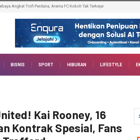
ra Dunia WBO Usai Penyerahan Sabuk Oleh Vasyl Lomachenko
BISNIS
SPORT
HIBURAN
LIFESTYLE
E
nited! Kai Rooney, 16
n Kontrak Spesial, Fans