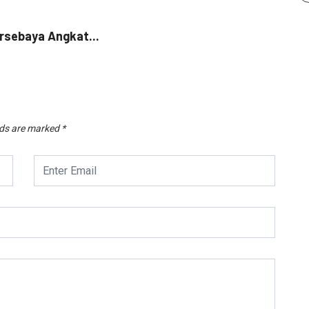
SP
rsebaya Angkat...
Duta 
Augus
lds are marked
*