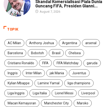
Skandal Komersialisasi Piala Dunia
Guncang FIFA, Presiden Gianni...
August 7, 2026
TOPIK
AC Milan
Anthony Joshua
Argentina
arsenal
Barcelona
Bobotoh
Brasil
Chelsea
Cristiano Ronaldo
FIFA
FIFA Matchday
garuda
Inggris
Inter Milan
jak Mania
Juventus
Kylian Mbappe
Lamine Yamal
liga champions
Liga Inggris
Liga Italia
Lionel Messi
Liverpool
Macan Kemayoran
Manchester City
Maroko