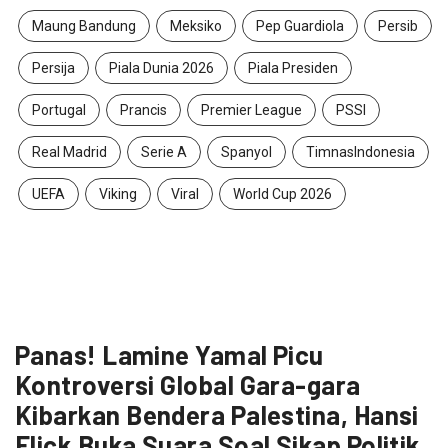
Maung Bandung
Meksiko
Pep Guardiola
Persib
Persija
Piala Dunia 2026
Piala Presiden
Portugal
Prancis
Premier League
PSSI
Real Madrid
Serie A
Spanyol
TimnasIndonesia
UEFA
Viking
Viral
World Cup 2026
Panas! Lamine Yamal Picu
Kontroversi Global Gara-gara
Kibarkan Bendera Palestina, Hansi
Flick Buka Suara Soal Sikap Politik