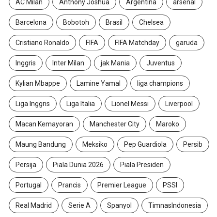
AC Milan
Anthony Joshua
Argentina
arsenal
Barcelona
Bobotoh
Brasil
Chelsea
Cristiano Ronaldo
FIFA
FIFA Matchday
garuda
Inggris
Inter Milan
jak Mania
Juventus
Kylian Mbappe
Lamine Yamal
liga champions
Liga Inggris
Liga Italia
Lionel Messi
Liverpool
Macan Kemayoran
Manchester City
Maroko
Maung Bandung
Meksiko
Pep Guardiola
Persib
Persija
Piala Dunia 2026
Piala Presiden
Portugal
Prancis
Premier League
PSSI
Real Madrid
Serie A
Spanyol
TimnasIndonesia