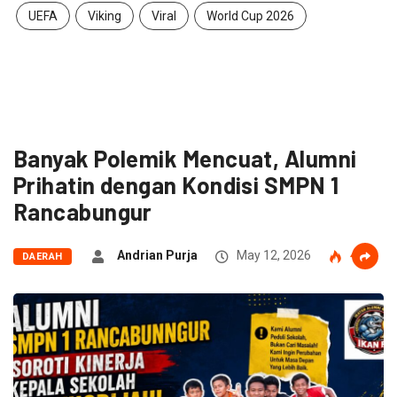
UEFA
Viking
Viral
World Cup 2026
Banyak Polemik Mencuat, Alumni
Prihatin dengan Kondisi SMPN 1
Rancabungur
Andrian Purja
May 12, 2026
40
DAERAH