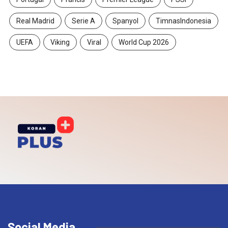
Real Madrid
Serie A
Spanyol
TimnasIndonesia
UEFA
Viking
Viral
World Cup 2026
Social Media