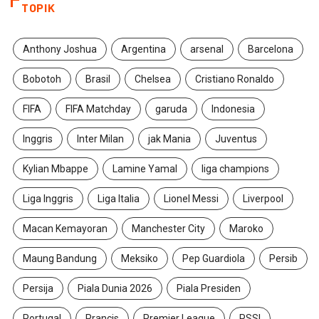
TOPIK
Anthony Joshua
Argentina
arsenal
Barcelona
Bobotoh
Brasil
Chelsea
Cristiano Ronaldo
FIFA
FIFA Matchday
garuda
Indonesia
Inggris
Inter Milan
jak Mania
Juventus
Kylian Mbappe
Lamine Yamal
liga champions
Liga Inggris
Liga Italia
Lionel Messi
Liverpool
Macan Kemayoran
Manchester City
Maroko
Maung Bandung
Meksiko
Pep Guardiola
Persib
Persija
Piala Dunia 2026
Piala Presiden
Portugal
Prancis
Premier League
PSSI