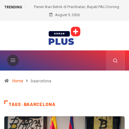
 Prambatan, Bupati PALI Dorong
Dihadapan DPRD, Plt Bupati Muara Enim Ja
TRENDING
Jadi Peluang Ekonomi
August 9, 2026
Fraksi
Home
baarcelona
TAGS :BAARCELONA