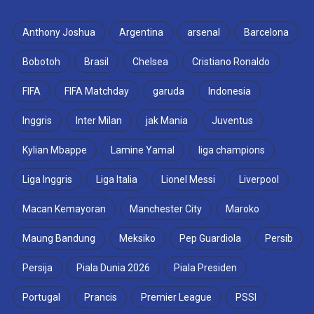
Anthony Joshua
Argentina
arsenal
Barcelona
Bobotoh
Brasil
Chelsea
Cristiano Ronaldo
FIFA
FIFA Matchday
garuda
Indonesia
Inggris
Inter Milan
jak Mania
Juventus
Kylian Mbappe
Lamine Yamal
liga champions
Liga Inggris
Liga Italia
Lionel Messi
Liverpool
Macan Kemayoran
Manchester City
Maroko
Maung Bandung
Meksiko
Pep Guardiola
Persib
Persija
Piala Dunia 2026
Piala Presiden
Portugal
Prancis
Premier League
PSSI