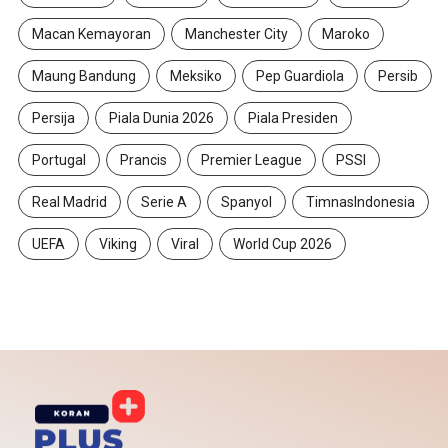
Macan Kemayoran
Manchester City
Maroko
Maung Bandung
Meksiko
Pep Guardiola
Persib
Persija
Piala Dunia 2026
Piala Presiden
Portugal
Prancis
Premier League
PSSI
Real Madrid
Serie A
Spanyol
TimnasIndonesia
UEFA
Viking
Viral
World Cup 2026