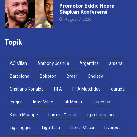
Promotor Eddie Hearn
Siapkan Konferensi
August 7, 2026
Topik
AC Milan
Anthony Joshua
Argentina
arsenal
Barcelona
Bobotoh
Brasil
Chelsea
Cristiano Ronaldo
FIFA
FIFA Matchday
garuda
Inggris
Inter Milan
jak Mania
Juventus
Kylian Mbappe
Lamine Yamal
liga champions
Liga Inggris
Liga Italia
Lionel Messi
Liverpool