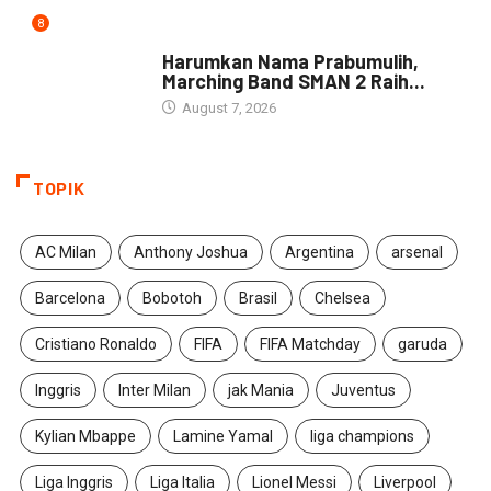
8
DAERAH
Harumkan Nama Prabumulih,
Marching Band SMAN 2 Raih...
August 7, 2026
TOPIK
AC Milan
Anthony Joshua
Argentina
arsenal
Barcelona
Bobotoh
Brasil
Chelsea
Cristiano Ronaldo
FIFA
FIFA Matchday
garuda
Inggris
Inter Milan
jak Mania
Juventus
Kylian Mbappe
Lamine Yamal
liga champions
Liga Inggris
Liga Italia
Lionel Messi
Liverpool