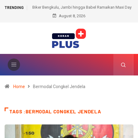
bi hingga Babel Ramaikan Maxi Day
Kecewa Berat, Fans Minta Oleksandr Us
TRENDING
26 di Prabumulih
August 8, 2026
Atau Pemenang Fury vs Joshua, Malah
Home
Bermodal Congkel Jendela
TAGS :BERMODAL CONGKEL JENDELA