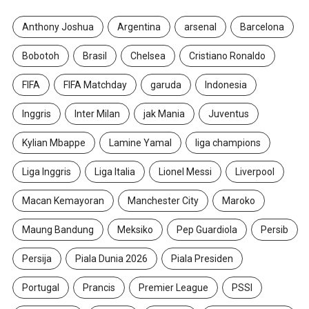
Anthony Joshua
Argentina
arsenal
Barcelona
Bobotoh
Brasil
Chelsea
Cristiano Ronaldo
FIFA
FIFA Matchday
garuda
Indonesia
Inggris
Inter Milan
jak Mania
Juventus
Kylian Mbappe
Lamine Yamal
liga champions
Liga Inggris
Liga Italia
Lionel Messi
Liverpool
Macan Kemayoran
Manchester City
Maroko
Maung Bandung
Meksiko
Pep Guardiola
Persib
Persija
Piala Dunia 2026
Piala Presiden
Portugal
Prancis
Premier League
PSSI