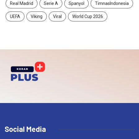
Real Madrid
Serie A
Spanyol
TimnasIndonesia
UEFA
Viking
Viral
World Cup 2026
Social Media