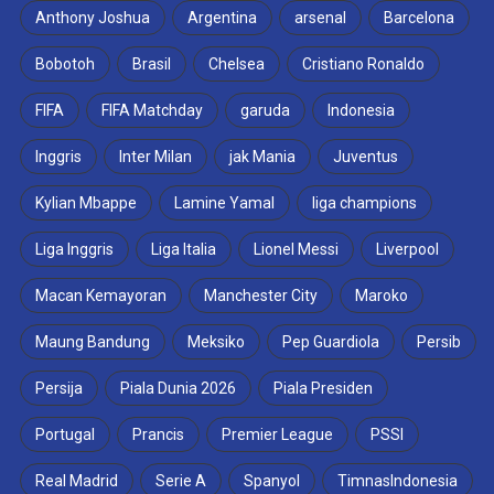
Anthony Joshua
Argentina
arsenal
Barcelona
Bobotoh
Brasil
Chelsea
Cristiano Ronaldo
FIFA
FIFA Matchday
garuda
Indonesia
Inggris
Inter Milan
jak Mania
Juventus
Kylian Mbappe
Lamine Yamal
liga champions
Liga Inggris
Liga Italia
Lionel Messi
Liverpool
Macan Kemayoran
Manchester City
Maroko
Maung Bandung
Meksiko
Pep Guardiola
Persib
Persija
Piala Dunia 2026
Piala Presiden
Portugal
Prancis
Premier League
PSSI
Real Madrid
Serie A
Spanyol
TimnasIndonesia