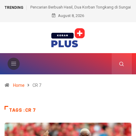
 Hasil, Dua Korban Tongkang di Sungai
Resmi Dampingi PSF FA, Erol Iba
TRENDING
Baung Ditemukan
August 8, 2026
Pembinaan Meski Belum Puas den
Perdana
Home
CR 7
TAGS :CR 7