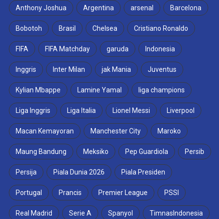
Anthony Joshua
Argentina
arsenal
Barcelona
Bobotoh
Brasil
Chelsea
Cristiano Ronaldo
FIFA
FIFA Matchday
garuda
Indonesia
Inggris
Inter Milan
jak Mania
Juventus
Kylian Mbappe
Lamine Yamal
liga champions
Liga Inggris
Liga Italia
Lionel Messi
Liverpool
Macan Kemayoran
Manchester City
Maroko
Maung Bandung
Meksiko
Pep Guardiola
Persib
Persija
Piala Dunia 2026
Piala Presiden
Portugal
Prancis
Premier League
PSSI
Real Madrid
Serie A
Spanyol
TimnasIndonesia