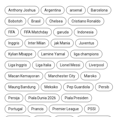
Anthony Joshua
Argentina
arsenal
Barcelona
Bobotoh
Brasil
Chelsea
Cristiano Ronaldo
FIFA
FIFA Matchday
garuda
Indonesia
Inggris
Inter Milan
jak Mania
Juventus
Kylian Mbappe
Lamine Yamal
liga champions
Liga Inggris
Liga Italia
Lionel Messi
Liverpool
Macan Kemayoran
Manchester City
Maroko
Maung Bandung
Meksiko
Pep Guardiola
Persib
Persija
Piala Dunia 2026
Piala Presiden
Portugal
Prancis
Premier League
PSSI