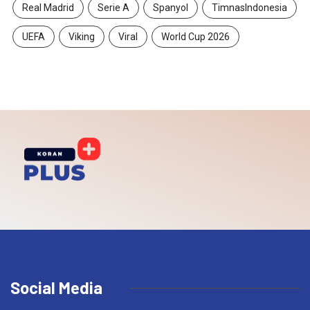
Real Madrid
Serie A
Spanyol
TimnasIndonesia
UEFA
Viking
Viral
World Cup 2026
Social Media