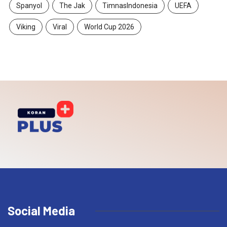
Spanyol
The Jak
TimnasIndonesia
UEFA
Viking
Viral
World Cup 2026
Social Media