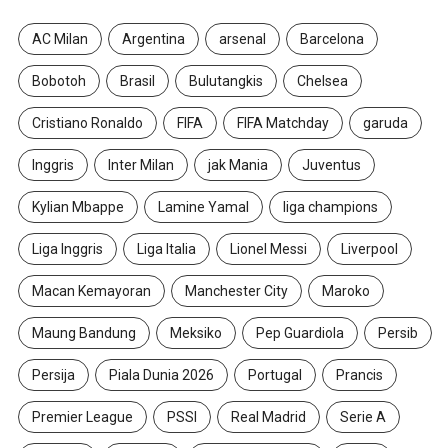
AC Milan
Argentina
arsenal
Barcelona
Bobotoh
Brasil
Bulutangkis
Chelsea
Cristiano Ronaldo
FIFA
FIFA Matchday
garuda
Inggris
Inter Milan
jak Mania
Juventus
Kylian Mbappe
Lamine Yamal
liga champions
Liga Inggris
Liga Italia
Lionel Messi
Liverpool
Macan Kemayoran
Manchester City
Maroko
Maung Bandung
Meksiko
Pep Guardiola
Persib
Persija
Piala Dunia 2026
Portugal
Prancis
Premier League
PSSI
Real Madrid
Serie A