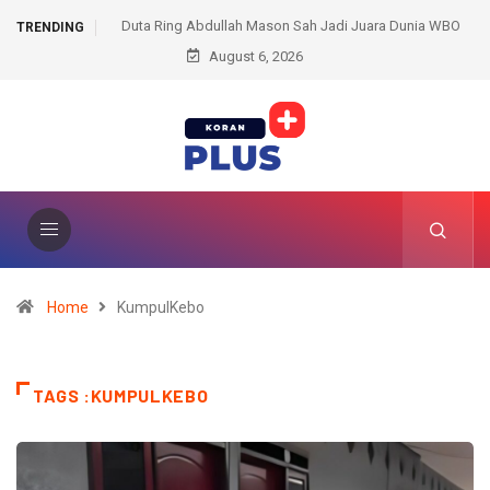
h Mason Sah Jadi Juara Dunia WBO
159 Personel Polda Sumsel Dilatih Jadi 
TRENDING
n Sabuk Oleh Vasyl Lomachenko
August 6, 2026
Bentengi Pelajar dari Ancaman Dun
Home
KumpulKebo
TAGS :KUMPULKEBO