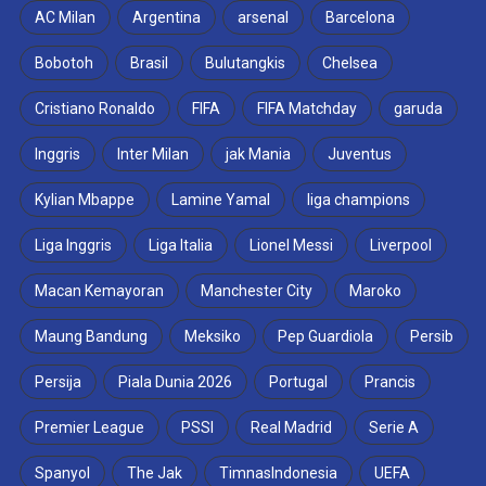
AC Milan
Argentina
arsenal
Barcelona
Bobotoh
Brasil
Bulutangkis
Chelsea
Cristiano Ronaldo
FIFA
FIFA Matchday
garuda
Inggris
Inter Milan
jak Mania
Juventus
Kylian Mbappe
Lamine Yamal
liga champions
Liga Inggris
Liga Italia
Lionel Messi
Liverpool
Macan Kemayoran
Manchester City
Maroko
Maung Bandung
Meksiko
Pep Guardiola
Persib
Persija
Piala Dunia 2026
Portugal
Prancis
Premier League
PSSI
Real Madrid
Serie A
Spanyol
The Jak
TimnasIndonesia
UEFA