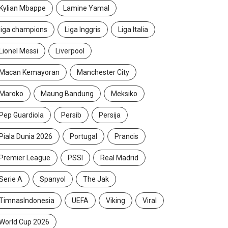
Kylian Mbappe
Lamine Yamal
liga champions
Liga Inggris
Liga Italia
Lionel Messi
Liverpool
Macan Kemayoran
Manchester City
Maroko
Maung Bandung
Meksiko
Pep Guardiola
Persib
Persija
Piala Dunia 2026
Portugal
Prancis
Premier League
PSSI
Real Madrid
Serie A
Spanyol
The Jak
TimnasIndonesia
UEFA
Viking
Viral
World Cup 2026