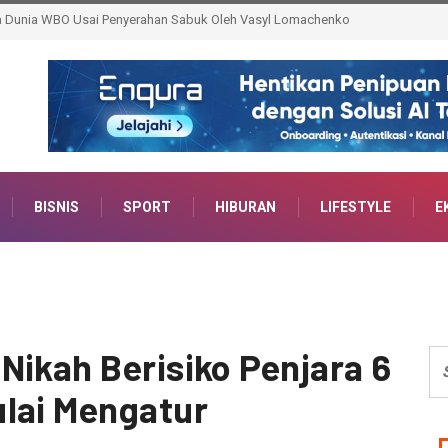
ainer AI, Siap Bentengi Pelajar dari Ancaman Dunia Digital
BISNIS
SPORT
HIBURAN
LIFESTYLE
E
Nikah Berisiko Penjara 6
lai Mengatur