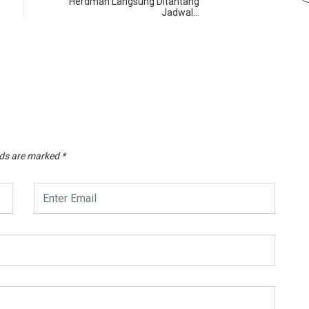
Herdman Langsung Ditantang
Jadwal…
lds are marked
*