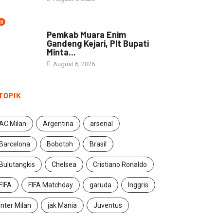
8
DAERAH
Pemkab Muara Enim
Gandeng Kejari, Plt Bupati
Minta...
August 6, 2026
TOPIK
AC Milan
Argentina
arsenal
Barcelona
Bobotoh
Brasil
Bulutangkis
Chelsea
Cristiano Ronaldo
FIFA
FIFA Matchday
garuda
Inggris
Inter Milan
jak Mania
Juventus