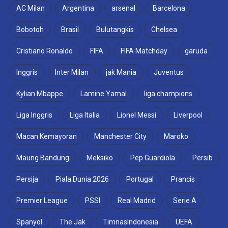
AC Milan
Argentina
arsenal
Barcelona
Bobotoh
Brasil
Bulutangkis
Chelsea
Cristiano Ronaldo
FIFA
FIFA Matchday
garuda
Inggris
Inter Milan
jak Mania
Juventus
Kylian Mbappe
Lamine Yamal
liga champions
Liga Inggris
Liga Italia
Lionel Messi
Liverpool
Macan Kemayoran
Manchester City
Maroko
Maung Bandung
Meksiko
Pep Guardiola
Persib
Persija
Piala Dunia 2026
Portugal
Prancis
Premier League
PSSI
Real Madrid
Serie A
Spanyol
The Jak
TimnasIndonesia
UEFA