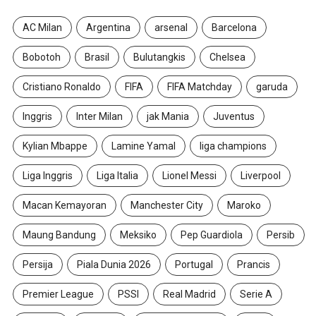
AC Milan
Argentina
arsenal
Barcelona
Bobotoh
Brasil
Bulutangkis
Chelsea
Cristiano Ronaldo
FIFA
FIFA Matchday
garuda
Inggris
Inter Milan
jak Mania
Juventus
Kylian Mbappe
Lamine Yamal
liga champions
Liga Inggris
Liga Italia
Lionel Messi
Liverpool
Macan Kemayoran
Manchester City
Maroko
Maung Bandung
Meksiko
Pep Guardiola
Persib
Persija
Piala Dunia 2026
Portugal
Prancis
Premier League
PSSI
Real Madrid
Serie A