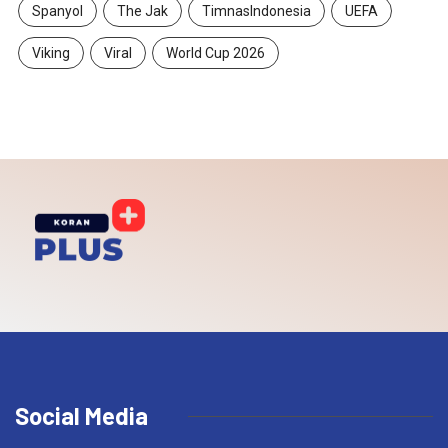
Spanyol
The Jak
TimnasIndonesia
UEFA
Viking
Viral
World Cup 2026
Social Media