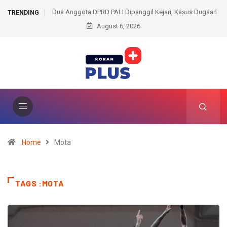
 Dipanggil Kejari, Kasus Dugaan
Jelang Tur Ke Indonesia, The Blues Kalah
TRENDING
oyek Masuk Babak Baru
August 6, 2026
Nyonya Tua
Home
Mota
TAGS :MOTA