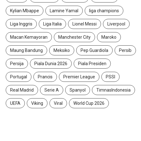
Kylian Mbappe
Lamine Yamal
liga champions
Liga Inggris
Liga Italia
Lionel Messi
Liverpool
Macan Kemayoran
Manchester City
Maroko
Maung Bandung
Meksiko
Pep Guardiola
Persib
Persija
Piala Dunia 2026
Piala Presiden
Portugal
Prancis
Premier League
PSSI
Real Madrid
Serie A
Spanyol
TimnasIndonesia
UEFA
Viking
Viral
World Cup 2026