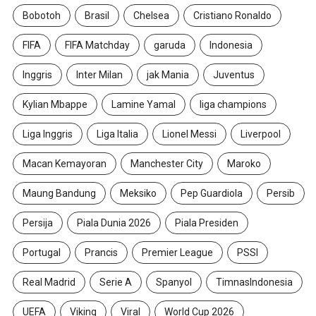
Bobotoh
Brasil
Chelsea
Cristiano Ronaldo
FIFA
FIFA Matchday
garuda
Indonesia
Inggris
Inter Milan
jak Mania
Juventus
Kylian Mbappe
Lamine Yamal
liga champions
Liga Inggris
Liga Italia
Lionel Messi
Liverpool
Macan Kemayoran
Manchester City
Maroko
Maung Bandung
Meksiko
Pep Guardiola
Persib
Persija
Piala Dunia 2026
Piala Presiden
Portugal
Prancis
Premier League
PSSI
Real Madrid
Serie A
Spanyol
TimnasIndonesia
UEFA
Viking
Viral
World Cup 2026