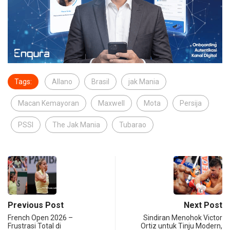
Tags:
Allano
Brasil
jak Mania
Macan Kemayoran
Maxwell
Mota
Persija
PSSI
The Jak Mania
Tubarao
Previous Post
Next Post
French Open 2026 –
Sindiran Menohok Victor
Frustrasi Total di
Ortiz untuk Tinju Modern,