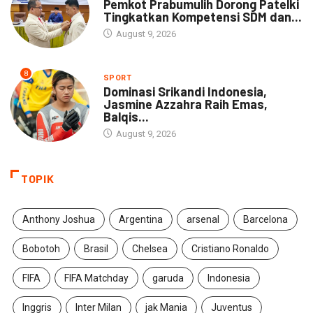
Pemkot Prabumulih Dorong Patelki
Tingkatkan Kompetensi SDM dan...
August 9, 2026
8
SPORT
Dominasi Srikandi Indonesia,
Jasmine Azzahra Raih Emas,
Balqis...
August 9, 2026
TOPIK
Anthony Joshua
Argentina
arsenal
Barcelona
Bobotoh
Brasil
Chelsea
Cristiano Ronaldo
FIFA
FIFA Matchday
garuda
Indonesia
Inggris
Inter Milan
jak Mania
Juventus