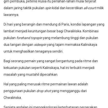
gim pembuka, petenis Rusia itu perlahan-lahan mulai terjerat
dalam jaring taktik pukulan
spin
kidal dan kecerdikan
all-court
milik
lawannya.
Di hari yang berangin dan mendung di Paris, kondisi lapangan yang
lambat menjadi keuntungan besar bagi Chwalińska. Kombinasi
pukulan
forehand topspin
yang melambung tinggi dan pukulan
dua tangan dengan
sidespin
yang tajam memaksa Kalinskaya
untuk menghasilkan tenaganya sendiri.
Bagi seorang pemain yang sangat bergantung pada ritme dan
kekuatan pukulan seperti Kalinskaya, hal ini terbukti menjadi
masalah yang mustahil dipecahkan.
Hal yang paling merusak ritme permainan lawan adalah
penggunaan pukulan
drop shot
yang mengganggu dari
Chwalińska.
Senjata andalan ini mengeksplorasi keterbatasan pergerakan