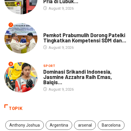
Pria di Lubuk...
August 9, 2026
7
DAERAH
Pemkot Prabumulih Dorong Patelki
Tingkatkan Kompetensi SDM dan...
August 9, 2026
8
SPORT
Dominasi Srikandi Indonesia,
Jasmine Azzahra Raih Emas,
Balqis...
August 9, 2026
TOPIK
Anthony Joshua
Argentina
arsenal
Barcelona