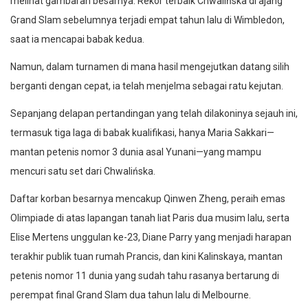
melihat gambaran besarnya. Rekor terbaik Chwalińska di ajang
Grand Slam sebelumnya terjadi empat tahun lalu di Wimbledon,
saat ia mencapai babak kedua.
Namun, dalam turnamen di mana hasil mengejutkan datang silih
berganti dengan cepat, ia telah menjelma sebagai ratu kejutan.
Sepanjang delapan pertandingan yang telah dilakoninya sejauh ini,
termasuk tiga laga di babak kualifikasi, hanya Maria Sakkari—
mantan petenis nomor 3 dunia asal Yunani—yang mampu
mencuri satu set dari Chwalińska.
Daftar korban besarnya mencakup Qinwen Zheng, peraih emas
Olimpiade di atas lapangan tanah liat Paris dua musim lalu, serta
Elise Mertens unggulan ke-23, Diane Parry yang menjadi harapan
terakhir publik tuan rumah Prancis, dan kini Kalinskaya, mantan
petenis nomor 11 dunia yang sudah tahu rasanya bertarung di
perempat final Grand Slam dua tahun lalu di Melbourne.