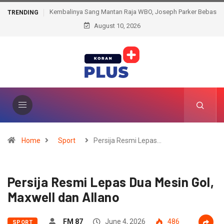
Kembalinya Sang Mantan Raja WBO, Joseph Parker Bebas
TRENDING
Hukuman, Siap Mengacak-acak Kelas Berat
August 10, 2026
Home
Sport
Persija Resmi Lepas…
Persija Resmi Lepas Dua Mesin Gol,
Maxwell dan Allano
FM 87
June 4, 2026
486
SPORT