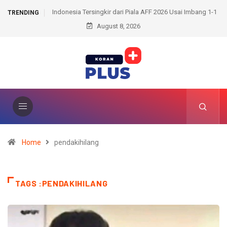
 dari Piala AFF 2026 Usai Imbang 1-1
Pusat Persemaian Sriwijaya Hadir, He
TRENDING
vs Singapura
August 8, 2026
Menhut RI Perkuat Komitmen Lesta
Home
pendakihilang
TAGS :PENDAKIHILANG