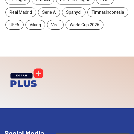
Real Madrid
Serie A
Spanyol
TimnasIndonesia
UEFA
Viking
Viral
World Cup 2026
Social Media