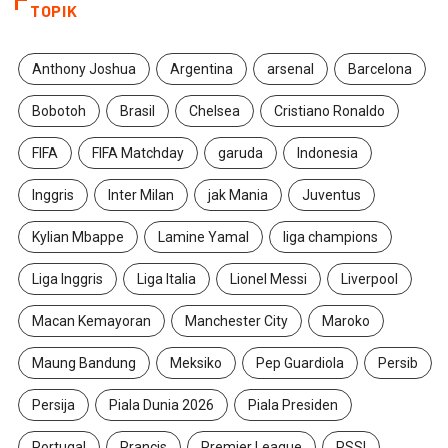
TOPIK
Anthony Joshua
Argentina
arsenal
Barcelona
Bobotoh
Brasil
Chelsea
Cristiano Ronaldo
FIFA
FIFA Matchday
garuda
Indonesia
Inggris
Inter Milan
jak Mania
Juventus
Kylian Mbappe
Lamine Yamal
liga champions
Liga Inggris
Liga Italia
Lionel Messi
Liverpool
Macan Kemayoran
Manchester City
Maroko
Maung Bandung
Meksiko
Pep Guardiola
Persib
Persija
Piala Dunia 2026
Piala Presiden
Portugal
Prancis
Premier League
PSSI