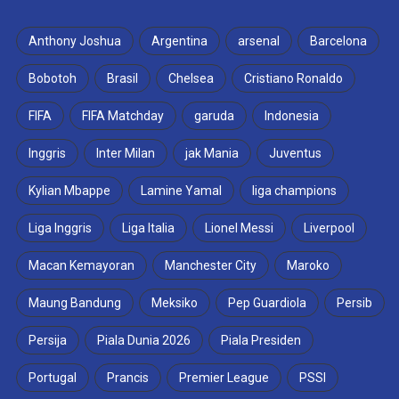
Anthony Joshua
Argentina
arsenal
Barcelona
Bobotoh
Brasil
Chelsea
Cristiano Ronaldo
FIFA
FIFA Matchday
garuda
Indonesia
Inggris
Inter Milan
jak Mania
Juventus
Kylian Mbappe
Lamine Yamal
liga champions
Liga Inggris
Liga Italia
Lionel Messi
Liverpool
Macan Kemayoran
Manchester City
Maroko
Maung Bandung
Meksiko
Pep Guardiola
Persib
Persija
Piala Dunia 2026
Piala Presiden
Portugal
Prancis
Premier League
PSSI