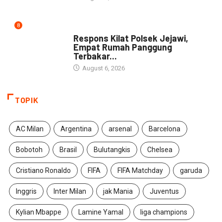
8
NEWS
Respons Kilat Polsek Jejawi,
Empat Rumah Panggung
Terbakar...
August 6, 2026
TOPIK
AC Milan
Argentina
arsenal
Barcelona
Bobotoh
Brasil
Bulutangkis
Chelsea
Cristiano Ronaldo
FIFA
FIFA Matchday
garuda
Inggris
Inter Milan
jak Mania
Juventus
Kylian Mbappe
Lamine Yamal
liga champions