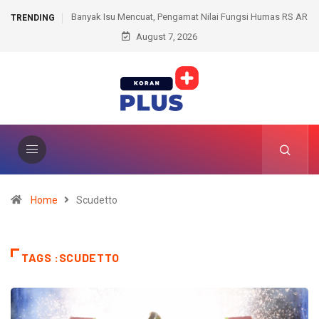
Aksi Penggelapan Terbongkar, Eks Kasir Alfamart Diduga
TRENDING
Selewengkan Transaksi Elektronik
August 7, 2026
Home
Scudetto
TAGS :SCUDETTO