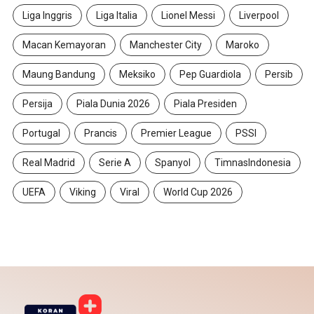
Liga Inggris
Liga Italia
Lionel Messi
Liverpool
Macan Kemayoran
Manchester City
Maroko
Maung Bandung
Meksiko
Pep Guardiola
Persib
Persija
Piala Dunia 2026
Piala Presiden
Portugal
Prancis
Premier League
PSSI
Real Madrid
Serie A
Spanyol
TimnasIndonesia
UEFA
Viking
Viral
World Cup 2026