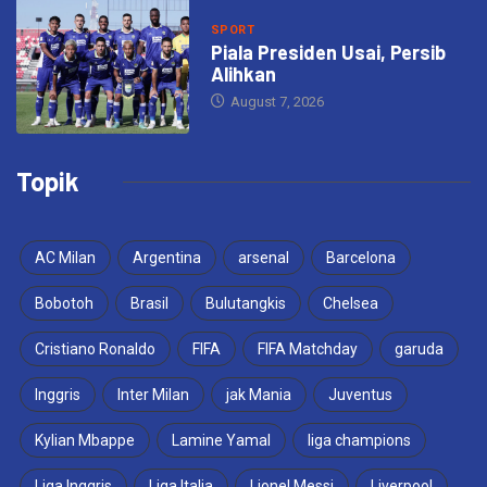
SPORT
Piala Presiden Usai, Persib
Alihkan
August 7, 2026
Topik
AC Milan
Argentina
arsenal
Barcelona
Bobotoh
Brasil
Bulutangkis
Chelsea
Cristiano Ronaldo
FIFA
FIFA Matchday
garuda
Inggris
Inter Milan
jak Mania
Juventus
Kylian Mbappe
Lamine Yamal
liga champions
Liga Inggris
Liga Italia
Lionel Messi
Liverpool