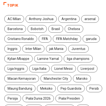
TOPIK
AC Milan
Anthony Joshua
Argentina
arsenal
Barcelona
Bobotoh
Brasil
Chelsea
Cristiano Ronaldo
FIFA
FIFA Matchday
garuda
Inggris
Inter Milan
jak Mania
Juventus
Kylian Mbappe
Lamine Yamal
liga champions
Liga Inggris
Liga Italia
Lionel Messi
Liverpool
Macan Kemayoran
Manchester City
Maroko
Maung Bandung
Meksiko
Pep Guardiola
Persib
Persija
Piala Dunia 2026
Piala Presiden