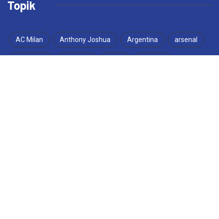
Topik
AC Milan
Anthony Joshua
Argentina
arsenal
Barcelona
Bobotoh
Brasil
Chelsea
Cristiano Ronaldo
FIFA
FIFA Matchday
garuda
Inggris
Inter Milan
jak Mania
Juventus
Kylian Mbappe
Lamine Yamal
liga champions
Liga Inggris
Liga Italia
Lionel Messi
Liverpool
Macan Kemayoran
Manchester City
Maroko
Maung Bandung
Meksiko
Pep Guardiola
Persib
Persija
Piala Dunia 2026
Piala Presiden