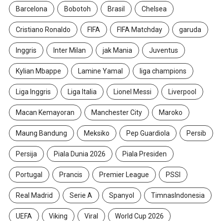
Barcelona
Bobotoh
Brasil
Chelsea
Cristiano Ronaldo
FIFA
FIFA Matchday
garuda
Inggris
Inter Milan
jak Mania
Juventus
Kylian Mbappe
Lamine Yamal
liga champions
Liga Inggris
Liga Italia
Lionel Messi
Liverpool
Macan Kemayoran
Manchester City
Maroko
Maung Bandung
Meksiko
Pep Guardiola
Persib
Persija
Piala Dunia 2026
Piala Presiden
Portugal
Prancis
Premier League
PSSI
Real Madrid
Serie A
Spanyol
TimnasIndonesia
UEFA
Viking
Viral
World Cup 2026