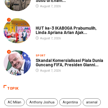
Susu di Enam...
August 7, 2026
7
DAERAH
HUT ke-3 IKABOGA Prabumulih,
Linda Apriana Arlan Ajak...
August 7, 2026
8
SPORT
Skandal Komersialisasi Piala Dunia
Guncang FIFA, Presiden Gianni...
August 7, 2026
TOPIK
AC Milan
Anthony Joshua
Argentina
arsenal