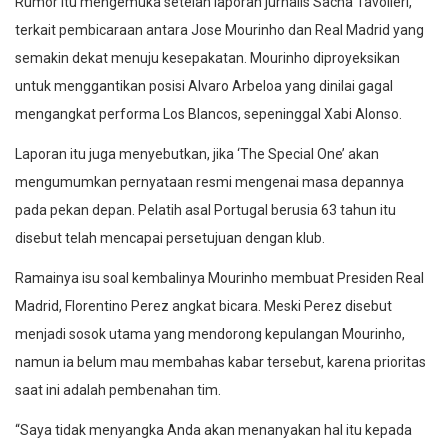
Rumor itu mengemuka setelah laporan jurnalis Sacha Tavolieri,
terkait pembicaraan antara Jose Mourinho dan Real Madrid yang
semakin dekat menuju kesepakatan. Mourinho diproyeksikan
untuk menggantikan posisi Alvaro Arbeloa yang dinilai gagal
mengangkat performa Los Blancos, sepeninggal Xabi Alonso.
Laporan itu juga menyebutkan, jika ‘The Special One’ akan
mengumumkan pernyataan resmi mengenai masa depannya
pada pekan depan. Pelatih asal Portugal berusia 63 tahun itu
disebut telah mencapai persetujuan dengan klub.
Ramainya isu soal kembalinya Mourinho membuat Presiden Real
Madrid, Florentino Perez angkat bicara. Meski Perez disebut
menjadi sosok utama yang mendorong kepulangan Mourinho,
namun ia belum mau membahas kabar tersebut, karena prioritas
saat ini adalah pembenahan tim.
“Saya tidak menyangka Anda akan menanyakan hal itu kepada