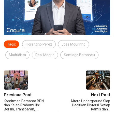
Tags:
Florentino Perez
Jose Mourinho
Madridista
Real Madrid
Santiago Bernabeu
Previous Post
Next Post
Komitmen Bersama BPN
Altero Underground Siap
dan Kejari Prabumulih:
Hadirkan Distorsi Setiap
Bersih, Transparan,…
Kamis dan…