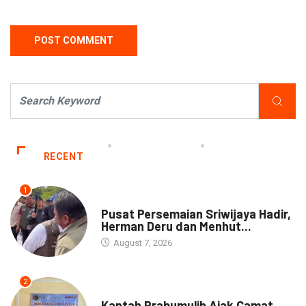
RECENT
1
NEWS
Pusat Persemaian Sriwijaya Hadir,
Herman Deru dan Menhut...
August 7, 2026
2
NEWS
Kantah Prabumulih Ajak Camat