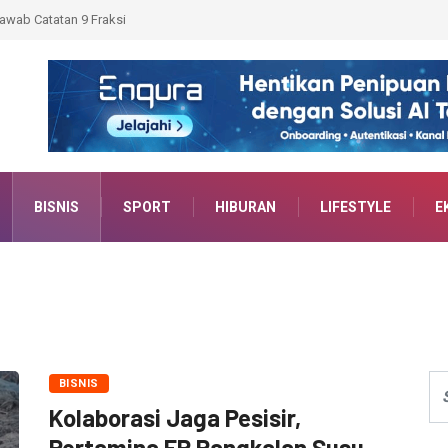
 APBD Perubahan 2026
BISNIS
SPORT
HIBURAN
LIFESTYLE
E
BISNIS
Kolaborasi Jaga Pesisir,
Pertamina EP Pangkalan Susu