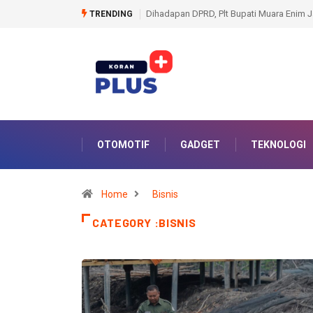
Pemkot-DPRD Prabumulih Bersiap Bahas
TRENDING
OTOMOTIF
GADGET
TEKNOLOGI
Home
Bisnis
CATEGORY :BISNIS