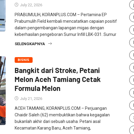
July 22, 2026
PRABUMULIH, KORANPLUS.COM – Pertamina EP
Prabumulih Field kembali mencatatkan capaian positif
dalam pengembangan lapangan migas dengan
keberhasilan pengeboran Sumur Infill LBK-031. Sumur
SELENGKAPNYA
BISNIS
Bangkit dari Stroke, Petani
Melon Aceh Tamiang Cetak
Formula Melon
July 21, 2026
ACEH TAMIANG, KORANPLUS.COM – Perjuangan
Chaidir Saleh (62) membuktikan bahwa kegagalan
bukanlah akhir dari sebuah usaha. Petani asal
Kecamatan Karang Baru, Aceh Tamiang,