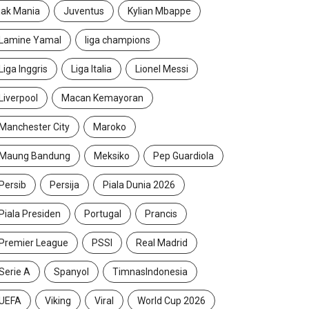
jak Mania
Juventus
Kylian Mbappe
Lamine Yamal
liga champions
Liga Inggris
Liga Italia
Lionel Messi
Liverpool
Macan Kemayoran
Manchester City
Maroko
Maung Bandung
Meksiko
Pep Guardiola
Persib
Persija
Piala Dunia 2026
Piala Presiden
Portugal
Prancis
Premier League
PSSI
Real Madrid
Serie A
Spanyol
TimnasIndonesia
UEFA
Viking
Viral
World Cup 2026