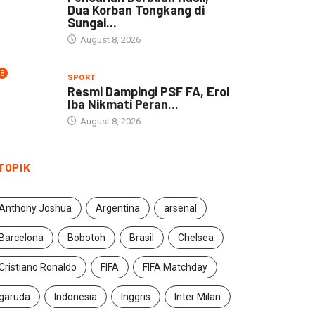
Dua Korban Tongkang di
Sungai...
August 8, 2026
8
SPORT
Resmi Dampingi PSF FA, Erol
Iba Nikmati Peran...
August 8, 2026
TOPIK
Anthony Joshua
Argentina
arsenal
Barcelona
Bobotoh
Brasil
Chelsea
Cristiano Ronaldo
FIFA
FIFA Matchday
garuda
Indonesia
Inggris
Inter Milan