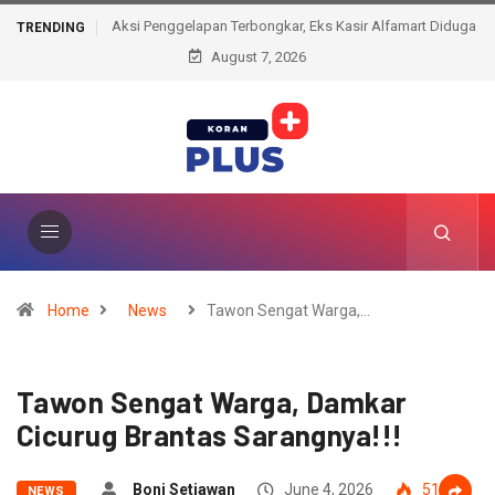
Aksi Penggelapan Terbongkar, Eks Kasir Alfamart Diduga
TRENDING
Selewengkan Transaksi Elektronik
August 7, 2026
Home
News
Tawon Sengat Warga,…
Tawon Sengat Warga, Damkar
Cicurug Brantas Sarangnya!!!
Boni Setiawan
June 4, 2026
51
NEWS