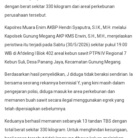
dengan berat sekitar 330 kilogram dari areal perkebunan
perusahaan tersebut.
Kapolres Muara Enim AKBP Hendri Syaputra, S.I.K., M.H. melalui
Kapolsek Gunung Megang AKP KMS Erwin, S.H., M.H., menjelaskan
peristiwa itu terjadi pada Sabtu (30/5/2026) sekitar pukul 19.00
WIB di Afdeling I Blok 402 areal kebun sawit PTPN IV Regional 7
Kebun Suli, Desa Panang Jaya, Kecamatan Gunung Megang.
Berdasarkan hasil penyelidikan, J diduga tidak beraksi sendirian. Ia
bersama seorang rekannya berinisial Y, yang kini masih dalam
pengejaran polisi, diduga masuk ke area perkebunan dan
memanen buah sawit secara ilegal menggunakan egrek yang
telah dipersiapkan sebelumnya.
Keduanya berhasil memanen sebanyak 13 tandan TBS dengan
total berat sekitar 330 kilogram. Untuk menghindari kecurigaan,