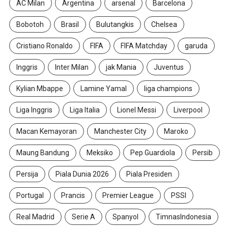
AC Milan
Argentina
arsenal
Barcelona
Bobotoh
Brasil
Bulutangkis
Chelsea
Cristiano Ronaldo
FIFA
FIFA Matchday
garuda
Inggris
Inter Milan
jak Mania
Juventus
Kylian Mbappe
Lamine Yamal
liga champions
Liga Inggris
Liga Italia
Lionel Messi
Liverpool
Macan Kemayoran
Manchester City
Maroko
Maung Bandung
Meksiko
Pep Guardiola
Persib
Persija
Piala Dunia 2026
Piala Presiden
Portugal
Prancis
Premier League
PSSI
Real Madrid
Serie A
Spanyol
TimnasIndonesia