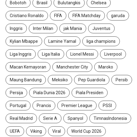
Bobotoh
Brasil
Bulutangkis
Chelsea
Cristiano Ronaldo
FIFA
FIFA Matchday
garuda
Inggris
Inter Milan
jak Mania
Juventus
Kylian Mbappe
Lamine Yamal
liga champions
Liga Inggris
Liga Italia
Lionel Messi
Liverpool
Macan Kemayoran
Manchester City
Maroko
Maung Bandung
Meksiko
Pep Guardiola
Persib
Persija
Piala Dunia 2026
Piala Presiden
Portugal
Prancis
Premier League
PSSI
Real Madrid
Serie A
Spanyol
TimnasIndonesia
UEFA
Viking
Viral
World Cup 2026