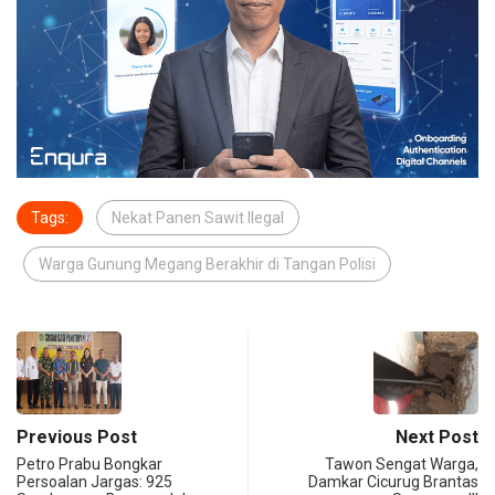
Tags:
Nekat Panen Sawit Ilegal
Warga Gunung Megang Berakhir di Tangan Polisi
Previous Post
Next Post
Petro Prabu Bongkar
Tawon Sengat Warga,
Persoalan Jargas: 925
Damkar Cicurug Brantas