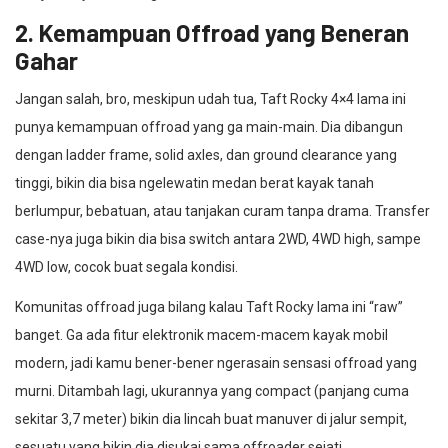
2. Kemampuan Offroad yang Beneran
Gahar
Jangan salah, bro, meskipun udah tua, Taft Rocky 4×4 lama ini
punya kemampuan offroad yang ga main-main. Dia dibangun
dengan ladder frame, solid axles, dan ground clearance yang
tinggi, bikin dia bisa ngelewatin medan berat kayak tanah
berlumpur, bebatuan, atau tanjakan curam tanpa drama. Transfer
case-nya juga bikin dia bisa switch antara 2WD, 4WD high, sampe
4WD low, cocok buat segala kondisi.
Komunitas offroad juga bilang kalau Taft Rocky lama ini “raw”
banget. Ga ada fitur elektronik macem-macem kayak mobil
modern, jadi kamu bener-bener ngerasain sensasi offroad yang
murni. Ditambah lagi, ukurannya yang compact (panjang cuma
sekitar 3,7 meter) bikin dia lincah buat manuver di jalur sempit,
sesuatu yang bikin dia disukai sama offroader sejati .