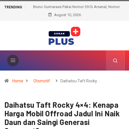
Bruno Guimaraes Pakai Nomor 39 Di Arsenal, Nomor
TRENDING
August 10, 2026
Keramat Dipertahankan!
Home
Otomotif
Daihatsu Taft Rocky…
Daihatsu Taft Rocky 4×4: Kenapa
Harga Mobil Offroad Jadul Ini Naik
Daun dan Saingi Generasi