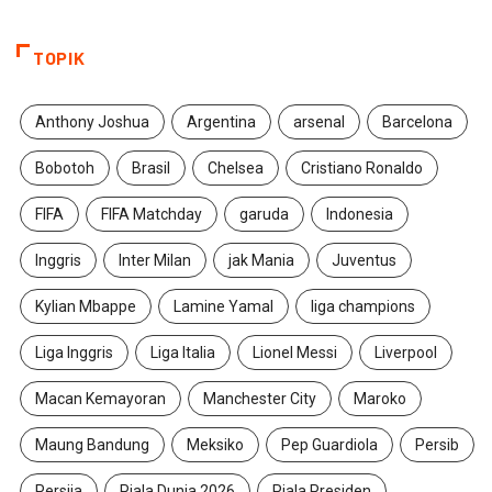
TOPIK
Anthony Joshua
Argentina
arsenal
Barcelona
Bobotoh
Brasil
Chelsea
Cristiano Ronaldo
FIFA
FIFA Matchday
garuda
Indonesia
Inggris
Inter Milan
jak Mania
Juventus
Kylian Mbappe
Lamine Yamal
liga champions
Liga Inggris
Liga Italia
Lionel Messi
Liverpool
Macan Kemayoran
Manchester City
Maroko
Maung Bandung
Meksiko
Pep Guardiola
Persib
Persija
Piala Dunia 2026
Piala Presiden