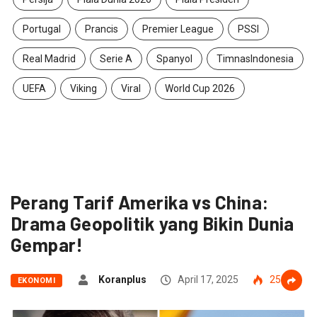
Portugal
Prancis
Premier League
PSSI
Real Madrid
Serie A
Spanyol
TimnasIndonesia
UEFA
Viking
Viral
World Cup 2026
Perang Tarif Amerika vs China:
Drama Geopolitik yang Bikin Dunia
Gempar!
Koranplus
April 17, 2025
258
EKONOMI