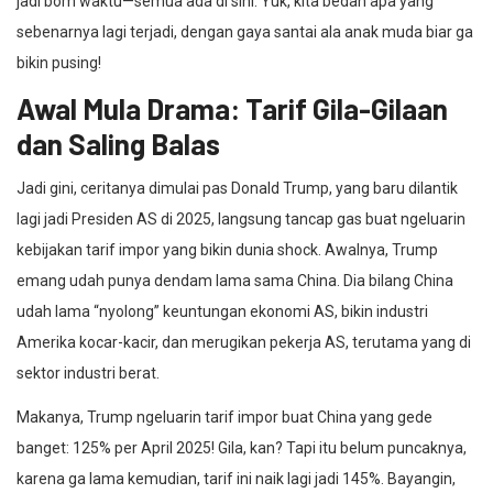
jadi bom waktu—semua ada di sini. Yuk, kita bedah apa yang
sebenarnya lagi terjadi, dengan gaya santai ala anak muda biar ga
bikin pusing!
Awal Mula Drama: Tarif Gila-Gilaan
dan Saling Balas
Jadi gini, ceritanya dimulai pas Donald Trump, yang baru dilantik
lagi jadi Presiden AS di 2025, langsung tancap gas buat ngeluarin
kebijakan tarif impor yang bikin dunia shock. Awalnya, Trump
emang udah punya dendam lama sama China. Dia bilang China
udah lama “nyolong” keuntungan ekonomi AS, bikin industri
Amerika kocar-kacir, dan merugikan pekerja AS, terutama yang di
sektor industri berat.
Makanya, Trump ngeluarin tarif impor buat China yang gede
banget: 125% per April 2025! Gila, kan? Tapi itu belum puncaknya,
karena ga lama kemudian, tarif ini naik lagi jadi 145%. Bayangin,