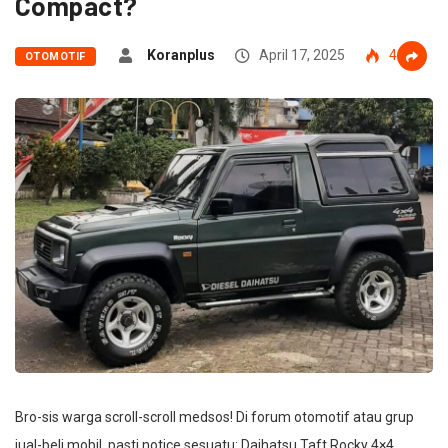
Compact?
Koranplus
April 17, 2025
483
OTOMOTIF
Bro-sis warga scroll-scroll medsos! Di forum otomotif atau grup
jual-beli mobil, pasti notice sesuatu: Daihatsu Taft Rocky 4×4