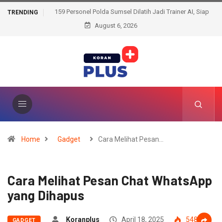
159 Personel Polda Sumsel Dilatih Jadi Trainer AI, Siap
TRENDING
Bentengi Pelajar dari Ancaman Dunia Digital
August 6, 2026
Home
Gadget
Cara Melihat Pesan…
Cara Melihat Pesan Chat WhatsApp
yang Dihapus
Koranplus
April 18, 2025
548
GADGET