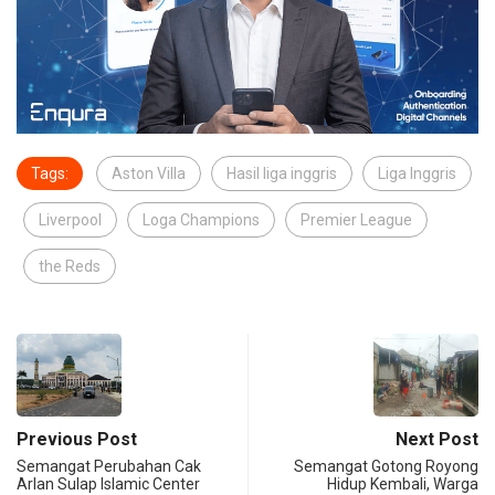
Tags:
Aston Villa
Hasil liga inggris
Liga Inggris
Liverpool
Loga Champions
Premier League
the Reds
Previous Post
Next Post
Semangat Perubahan Cak
Semangat Gotong Royong
Arlan Sulap Islamic Center
Hidup Kembali, Warga