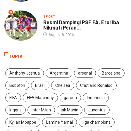
8
SPORT
Resmi Dampingi PSF FA, Erol Iba
Nikmati Peran...
August 8, 2026
TOPIK
Anthony Joshua
Argentina
arsenal
Barcelona
Bobotoh
Brasil
Chelsea
Cristiano Ronaldo
FIFA
FIFA Matchday
garuda
Indonesia
Inggris
Inter Milan
jak Mania
Juventus
Kylian Mbappe
Lamine Yamal
liga champions