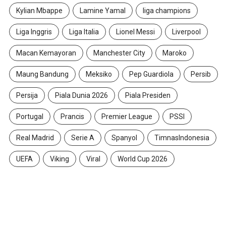
Kylian Mbappe
Lamine Yamal
liga champions
Liga Inggris
Liga Italia
Lionel Messi
Liverpool
Macan Kemayoran
Manchester City
Maroko
Maung Bandung
Meksiko
Pep Guardiola
Persib
Persija
Piala Dunia 2026
Piala Presiden
Portugal
Prancis
Premier League
PSSI
Real Madrid
Serie A
Spanyol
TimnasIndonesia
UEFA
Viking
Viral
World Cup 2026