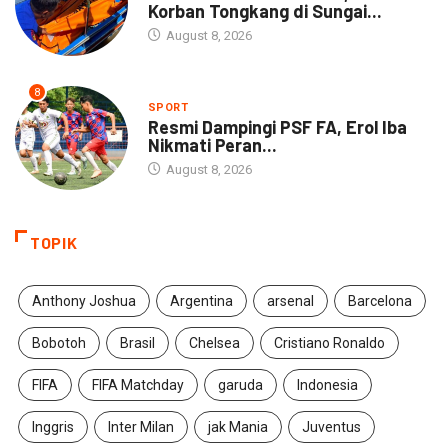
Korban Tongkang di Sungai...
August 8, 2026
8
SPORT
Resmi Dampingi PSF FA, Erol Iba
Nikmati Peran...
August 8, 2026
TOPIK
Anthony Joshua
Argentina
arsenal
Barcelona
Bobotoh
Brasil
Chelsea
Cristiano Ronaldo
FIFA
FIFA Matchday
garuda
Indonesia
Inggris
Inter Milan
jak Mania
Juventus