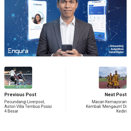
Previous Post
Next Post
Pecundangi Liverpool,
Macan Kemayoran
Aston Villa Tembus Posisi
Kembali ‘Mengaum’ Di
4 Besar
Kediri