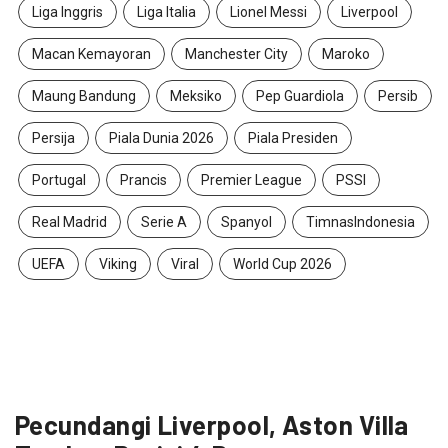
Liga Inggris
Liga Italia
Lionel Messi
Liverpool
Macan Kemayoran
Manchester City
Maroko
Maung Bandung
Meksiko
Pep Guardiola
Persib
Persija
Piala Dunia 2026
Piala Presiden
Portugal
Prancis
Premier League
PSSI
Real Madrid
Serie A
Spanyol
TimnasIndonesia
UEFA
Viking
Viral
World Cup 2026
Pecundangi Liverpool, Aston Villa