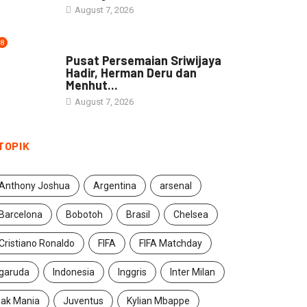
August 7, 2026
8
NEWS
Pusat Persemaian Sriwijaya
Hadir, Herman Deru dan
Menhut...
August 7, 2026
TOPIK
Anthony Joshua
Argentina
arsenal
Barcelona
Bobotoh
Brasil
Chelsea
Cristiano Ronaldo
FIFA
FIFA Matchday
garuda
Indonesia
Inggris
Inter Milan
jak Mania
Juventus
Kylian Mbappe