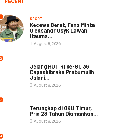
RECENT
1
SPORT
Kecewa Berat, Fans Minta
Oleksandr Usyk Lawan
Itauma...
August 8, 2026
2
DAERAH
Jelang HUT RI ke-81, 36
Capaskibraka Prabumulih
Jalani...
August 8, 2026
3
DAERAH
Terungkap di OKU Timur,
Pria 23 Tahun Diamankan...
August 8, 2026
4
NEWS