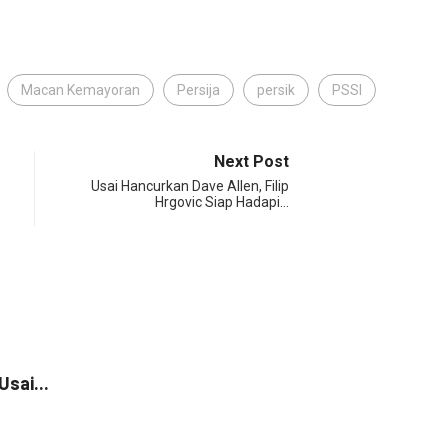
Macan Kemayoran
Persija
persik
PSSI
Next Post
Usai Hancurkan Dave Allen, Filip
Hrgovic Siap Hadapi…
SP
Usai...
Piala 
Augus