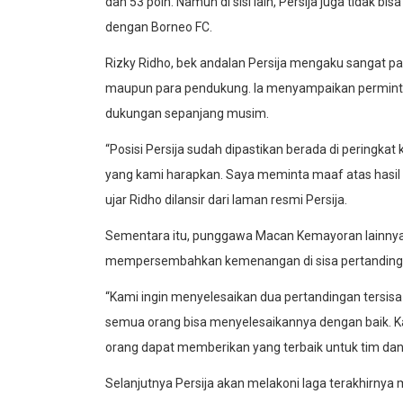
dan 53 poin. Namun di sisi lain, Persija juga tidak bi
dengan Borneo FC.
Rizky Ridho, bek andalan Persija mengaku sangat 
maupun para pendukung. Ia menyampaikan permint
dukungan sepanjang musim.
“Posisi Persija sudah dipastikan berada di peringkat k
yang kami harapkan. Saya meminta maaf atas hasil 
ujar Ridho dilansir dari laman resmi Persija.
Sementara itu, punggawa Macan Kemayoran lainnya
mempersembahkan kemenangan di sisa pertandingan
“Kami ingin menyelesaikan dua pertandingan tersis
semua orang bisa menyelesaikannya dengan baik. 
orang dapat memberikan yang terbaik untuk tim dan 
Selanjutnya Persija akan melakoni laga terakhirny