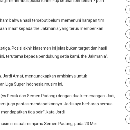
sa lagi menembus posisi runner-up setelah berselisih 7 poin
paham bahwa hasil tersebut belum memenuhi harapan tim
aan maaf kepada the Jakmania yang terus memberikan
etiga. Posisi akhir klasemen ini jelas bukan target dan hasil
ini, terutama kepada pendukung setia kami, the Jakmania”,
, Jordi Amat, mengungkapkan ambisinya untuk
 Liga Super Indonesia musim ini.
a (vs Persik dan Semen Padang) dengan dua kemenangan. Jadi,
Kami juga pantas mendapatkannya. Jadi saya berharap semua
mendapatkan tiga poin” ,kata Jordi.
a musim ini saat menjamu Semen Padang, pada 23 Mei