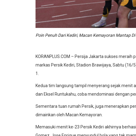
Poin Penuh Dari Kediri, Macan Kemayoran Mantap Di Po
KORANPLUS.COM – Persija Jakarta sukses meraih poi
markas Persik Kediri, Stadion Brawijaya, Sabtu (1
1.
Kedua tim langsung tampil menyerang sejak menit aw
dan Eksel Runtukahu, coba mendominasi dengan per
Sementara tuan rumah Persik, juga menerapkan pe
dimainkan oleh Macan Kemayoran.
Memasuki menit ke-23 Persik Kediri akhirnya ber
Gomez, Jose Enrique menyundul bola yang tak mampu