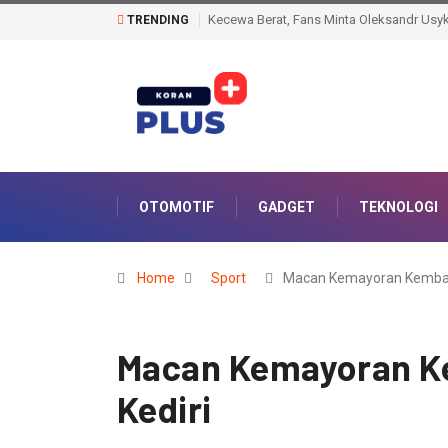
Jelang HUT RI ke-81, 36 Capaskibraka Pra
TRENDING
OTOMOTIF
GADGET
TEKNOLOGI
Home
Sport
Macan Kemayoran Kemba
Macan Kemayoran Ke
Kediri