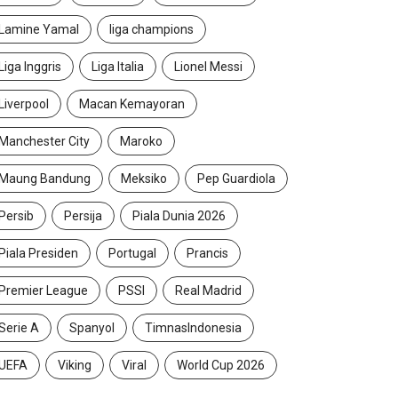
Lamine Yamal
liga champions
Liga Inggris
Liga Italia
Lionel Messi
Liverpool
Macan Kemayoran
Manchester City
Maroko
Maung Bandung
Meksiko
Pep Guardiola
Persib
Persija
Piala Dunia 2026
Piala Presiden
Portugal
Prancis
Premier League
PSSI
Real Madrid
Serie A
Spanyol
TimnasIndonesia
UEFA
Viking
Viral
World Cup 2026