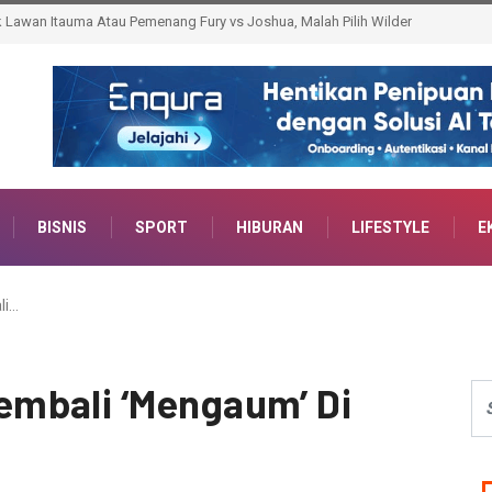
bumulih Jalani Karantina
BISNIS
SPORT
HIBURAN
LIFESTYLE
E
li…
mbali ‘Mengaum’ Di