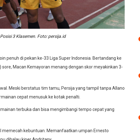
sisi 3 Klasemen. Foto: persija.id
n penuh di pekan ke-33 Liga Super Indonesia. Bertandang ke
6/5) sore, Macan Kemayoran menang dengan skor meyakinkan 3-
al. Meski berstatus tim tamu, Persija yang tampil tanpa Allano
mainan cepat menusuk ke kotak penalti.
rmainan terbuka dan bisa mengimbangi tempo cepat yang
hasil memecah kebuntuan. Memanfaatkan umpan Ernesto
 dihalau kiper Andritany.