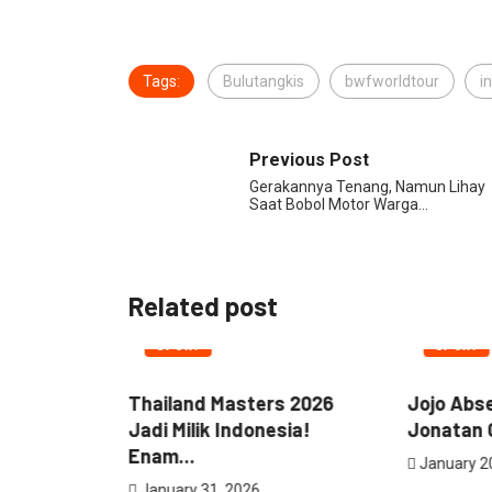
Tags:
Bulutangkis
bwfworldtour
i
Previous Post
Gerakannya Tenang, Namun Lihay
Saat Bobol Motor Warga…
Related post
SPORT
S
sters 2026
Jojo Absen di Istora!
Indo
ndonesia!
Jonatan Christie Mundur...
Gand
January 20, 2026
Febr
2026