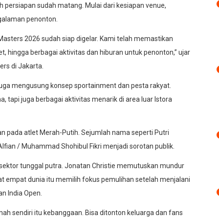
 persiapan sudah matang. Mulai dari kesiapan venue,
engalaman penonton.
Masters 2026 sudah siap digelar. Kami telah memastikan
et, hingga berbagai aktivitas dan hiburan untuk penonton,” ujar
rs di Jakarta.
juga mengusung konsep sportainment dan pesta rakyat.
 tapi juga berbagai aktivitas menarik di area luar Istora
n pada atlet Merah-Putih. Sejumlah nama seperti Putri
fian / Muhammad Shohibul Fikri menjadi sorotan publik.
ektor tunggal putra. Jonatan Christie memutuskan mundur
at empat dunia itu memilih fokus pemulihan setelah menjalani
an India Open.
ah sendiri itu kebanggaan. Bisa ditonton keluarga dan fans