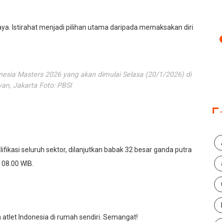
ya. Istirahat menjadi pilihan utama daripada memaksakan diri
nesia Masters 2026 yang akan dimulai Selasa (20/1/2026) di
yan, Jakarta Foto: PBSI
ikasi seluruh sektor, dilanjutkan babak 32 besar ganda putra
 08.00 WIB.
 atlet Indonesia di rumah sendiri. Semangat!