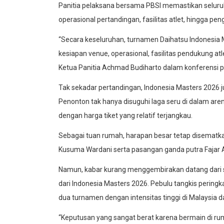
Panitia pelaksana bersama PBSI memastikan seluruh
operasional pertandingan, fasilitas atlet, hingga p
“Secara keseluruhan, turnamen Daihatsu Indonesia 
kesiapan venue, operasional, fasilitas pendukung atl
Ketua Panitia Achmad Budiharto dalam konferensi pe
Tak sekadar pertandingan, Indonesia Masters 2026 
Penonton tak hanya disuguhi laga seru di dalam arena,
dengan harga tiket yang relatif terjangkau.
Sebagai tuan rumah, harapan besar tetap disematka
Kusuma Wardani serta pasangan ganda putra Fajar Al
Namun, kabar kurang menggembirakan datang dari s
dari Indonesia Masters 2026. Pebulu tangkis peringk
dua turnamen dengan intensitas tinggi di Malaysia d
“Keputusan yang sangat berat karena bermain di rum