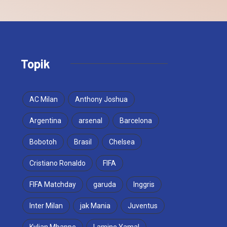
Topik
AC Milan
Anthony Joshua
Argentina
arsenal
Barcelona
Bobotoh
Brasil
Chelsea
Cristiano Ronaldo
FIFA
FIFA Matchday
garuda
Inggris
Inter Milan
jak Mania
Juventus
Kylian Mbappe
Lamine Yamal