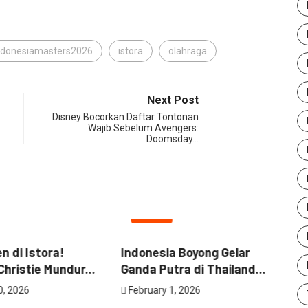
ndonesiamasters2026
istora
olahraga
Next Post
Disney Bocorkan Daftar Tontonan
Wajib Sebelum Avengers:
Doomsday…
PORT
SPORT
nesia Boyong Gelar
Thailand Masters 2026
a Putra di Thailand...
Jadi Milik Indonesia!
Enam...
uary 1, 2026
January 31, 2026