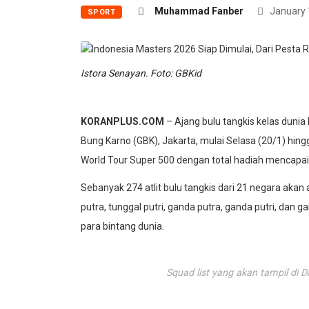
Muhammad Fanber
January 
SPORT
Istora Senayan. Foto: GBKid
KORANPLUS.COM
– Ajang bulu tangkis kelas dunia 
Bung Karno (GBK), Jakarta, mulai Selasa (20/1) hin
World Tour Super 500 dengan total hadiah mencapai U
Sebanyak 274 atlit bulu tangkis dari 21 negara akan 
putra, tunggal putri, ganda putra, ganda putri, dan
para bintang dunia.
Squad list yang akan tampil di 