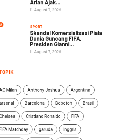
Arlan Ajak...
August 7, 2026
8
SPORT
Skandal Komersialisasi Piala
Dunia Guncang FIFA,
Presiden Gianni...
August 7, 2026
TOPIK
AC Milan
Anthony Joshua
Argentina
arsenal
Barcelona
Bobotoh
Brasil
Chelsea
Cristiano Ronaldo
FIFA
FIFA Matchday
garuda
Inggris