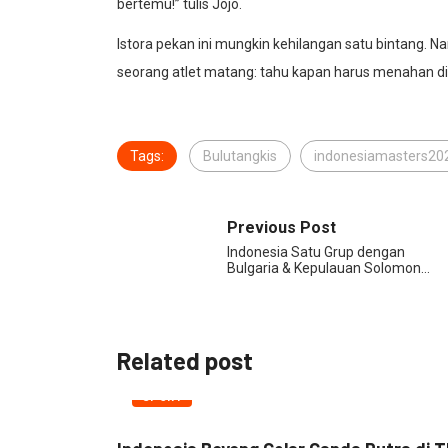
bertemu!” tulis Jojo.
Istora pekan ini mungkin kehilangan satu bintang. N
seorang atlet matang: tahu kapan harus menahan diri
Tags:
Bulutangkis
indonesiamasters20
Previous Post
Indonesia Satu Grup dengan
Bulgaria & Kepulauan Solomon…
Related post
SPORT