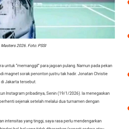
 Masters 2026. Foto: PSSI
ara untuk “memanggil” para jagoan pulang. Namun pada pekan
i magnet sorak penonton justru tak hadir. Jonatan Christie
di Jakarta tersebut.
un Instagram pribadinya, Senin (19/1/2026). Ia menegaskan
berhenti sejenak setelah melalui dua turnamen dengan
n intensitas yang tinggi, saya rasa perlu mendengarkan
hindari hal-hal yang tidak diharapkan (seperti cedera atau