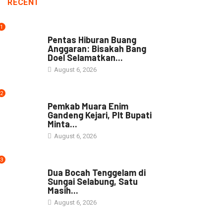
RECENT
1
ARTIKEL
Pentas Hiburan Buang
Anggaran: Bisakah Bang
Doel Selamatkan...
August 6, 2026
2
DAERAH
Pemkab Muara Enim
Gandeng Kejari, Plt Bupati
Minta...
August 6, 2026
3
DAERAH
Dua Bocah Tenggelam di
Sungai Selabung, Satu
Masih...
August 6, 2026