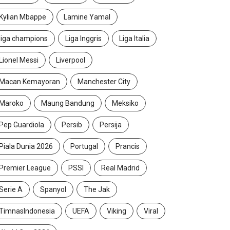
Kylian Mbappe
Lamine Yamal
liga champions
Liga Inggris
Liga Italia
Lionel Messi
Liverpool
Macan Kemayoran
Manchester City
Maroko
Maung Bandung
Meksiko
Pep Guardiola
Persib
Persija
Piala Dunia 2026
Portugal
Prancis
Premier League
PSSI
Real Madrid
Serie A
Spanyol
The Jak
ORT
TimnasIndonesia
UEFA
Viking
Viral