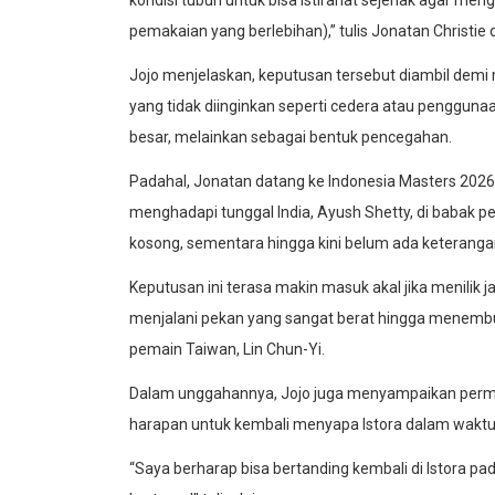
pemakaian yang berlebihan),” tulis Jonatan Christie 
Jojo menjelaskan, keputusan tersebut diambil demi m
yang tidak diinginkan seperti cedera atau penggunaa
besar, melainkan sebagai bentuk pencegahan.
Padahal, Jonatan datang ke Indonesia Masters 2026
menghadapi tunggal India, Ayush Shetty, di babak p
kosong, sementara hingga kini belum ada keterangan
Keputusan ini terasa makin masuk akal jika menilik j
menjalani pekan yang sangat berat hingga menembus
pemain Taiwan, Lin Chun-Yi.
Dalam unggahannya, Jojo juga menyampaikan perm
harapan untuk kembali menyapa Istora dalam waktu
“Saya berharap bisa bertanding kembali di Istora pa