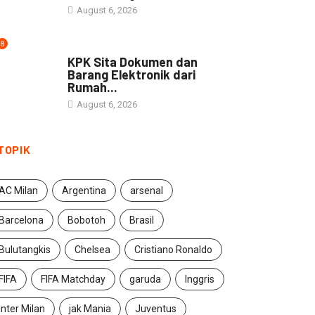
August 6, 2026
8
NEWS
KPK Sita Dokumen dan
Barang Elektronik dari
Rumah...
August 6, 2026
TOPIK
AC Milan
Argentina
arsenal
Barcelona
Bobotoh
Brasil
Bulutangkis
Chelsea
Cristiano Ronaldo
FIFA
FIFA Matchday
garuda
Inggris
Inter Milan
jak Mania
Juventus