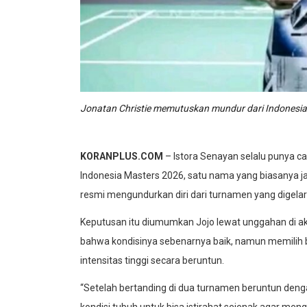
Jonatan Christie memutuskan mundur dari Indonesia
KORANPLUS
.COM
– Istora Senayan selalu punya c
Indonesia Masters 2026, satu nama yang biasanya jad
resmi mengundurkan diri dari turnamen yang digelar 
Keputusan itu diumumkan Jojo lewat unggahan di ak
bahwa kondisinya sebenarnya baik, namun memilih 
intensitas tinggi secara beruntun.
“Setelah bertanding di dua turnamen beruntun denga
kondisi tubuh untuk bisa istirahat sejenak agar meng