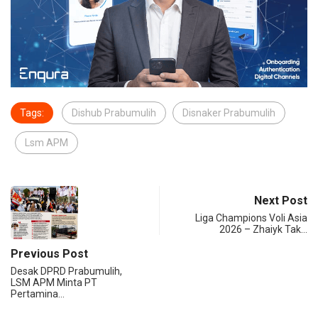
Tags:
Dishub Prabumulih
Disnaker Prabumulih
Lsm APM
Next Post
Liga Champions Voli Asia
2026 – Zhaiyk Tak…
Previous Post
Desak DPRD Prabumulih,
LSM APM Minta PT
Pertamina…