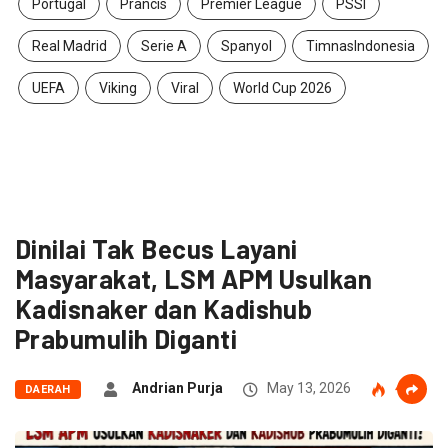
Portugal
Prancis
Premier League
PSSI
Real Madrid
Serie A
Spanyol
TimnasIndonesia
UEFA
Viking
Viral
World Cup 2026
Dinilai Tak Becus Layani
Masyarakat, LSM APM Usulkan
Kadisnaker dan Kadishub
Prabumulih Diganti
Andrian Purja
May 13, 2026
42
DAERAH