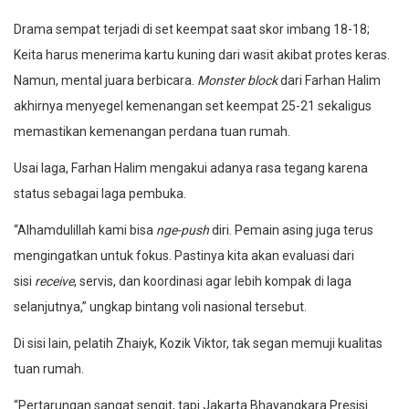
Drama sempat terjadi di set keempat saat skor imbang 18-18;
Keita harus menerima kartu kuning dari wasit akibat protes keras.
Namun, mental juara berbicara.
Monster block
dari Farhan Halim
akhirnya menyegel kemenangan set keempat 25-21 sekaligus
memastikan kemenangan perdana tuan rumah.
Usai laga, Farhan Halim mengakui adanya rasa tegang karena
status sebagai laga pembuka.
“Alhamdulillah kami bisa
nge-push
diri. Pemain asing juga terus
mengingatkan untuk fokus. Pastinya kita akan evaluasi dari
sisi
receive
, servis, dan koordinasi agar lebih kompak di laga
selanjutnya,” ungkap bintang voli nasional tersebut.
Di sisi lain, pelatih Zhaiyk, Kozik Viktor, tak segan memuji kualitas
tuan rumah.
“Pertarungan sangat sengit, tapi Jakarta Bhayangkara Presisi