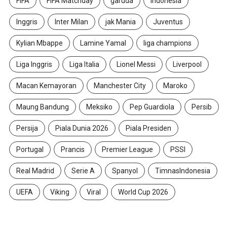
FIFA
FIFA Matchday
garuda
Indonesia
Inggris
Inter Milan
jak Mania
Juventus
Kylian Mbappe
Lamine Yamal
liga champions
Liga Inggris
Liga Italia
Lionel Messi
Liverpool
Macan Kemayoran
Manchester City
Maroko
Maung Bandung
Meksiko
Pep Guardiola
Persib
Persija
Piala Dunia 2026
Piala Presiden
Portugal
Prancis
Premier League
PSSI
Real Madrid
Serie A
Spanyol
TimnasIndonesia
UEFA
Viking
Viral
World Cup 2026