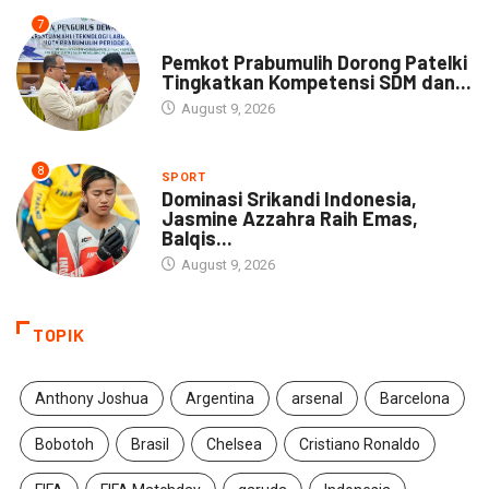
7
DAERAH
Pemkot Prabumulih Dorong Patelki
Tingkatkan Kompetensi SDM dan...
August 9, 2026
8
SPORT
Dominasi Srikandi Indonesia,
Jasmine Azzahra Raih Emas,
Balqis...
August 9, 2026
TOPIK
Anthony Joshua
Argentina
arsenal
Barcelona
Bobotoh
Brasil
Chelsea
Cristiano Ronaldo