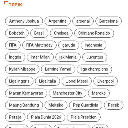
TOPIK
Anthony Joshua
Argentina
arsenal
Barcelona
Bobotoh
Brasil
Chelsea
Cristiano Ronaldo
FIFA
FIFA Matchday
garuda
Indonesia
Inggris
Inter Milan
jak Mania
Juventus
Kylian Mbappe
Lamine Yamal
liga champions
Liga Inggris
Liga Italia
Lionel Messi
Liverpool
Macan Kemayoran
Manchester City
Maroko
Maung Bandung
Meksiko
Pep Guardiola
Persib
Persija
Piala Dunia 2026
Piala Presiden