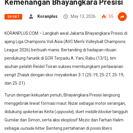
Kemenangan Bhayangkara Presisi
Koranplus
May 13, 2026
55
SPORT
KORANPLUS.COM – Langkah awal Jakarta Bhayangkara Presisi di
ajang Liga Champions Voli Asia (AVC Men’s Volleyball Champions
League 2026) berbuah manis. Bertanding di hadapan ribuan
pendukung fanatik di GOR Terpadu A. Yani, Rabu (13/5), tim
asuhan pelatih Reidel Toiran sukses membungkam perlawanan
sengit Zhaiyk dengan skor meyakinkan 3-1 (25-19, 25-27, 25-19,
dan 25-21).
Turun dengan kekuatan penuh, Bhayangkara Presisi langsung
menggebrak lewat formasi maut: Nizar sebagai motor serangan,
didukung
spike
keras Keita (
opposite
), duet
middle blocker
tangguh
Gumilar dan Simon, serta aksi eksplosif Mozic dan Farhan Halim
sebagai
outside hitter
. Benteng pertahanan di posisi libero