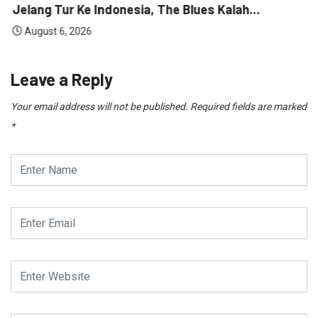
Jelang Tur Ke Indonesia, The Blues Kalah...
August 6, 2026
Leave a Reply
Your email address will not be published.
Required fields are marked
*