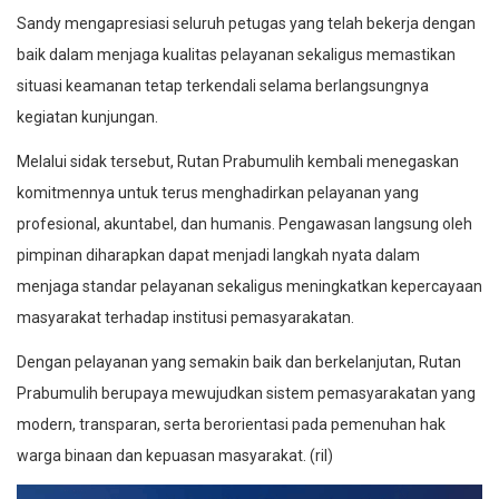
Sandy mengapresiasi seluruh petugas yang telah bekerja dengan
baik dalam menjaga kualitas pelayanan sekaligus memastikan
situasi keamanan tetap terkendali selama berlangsungnya
kegiatan kunjungan.
Melalui sidak tersebut, Rutan Prabumulih kembali menegaskan
komitmennya untuk terus menghadirkan pelayanan yang
profesional, akuntabel, dan humanis. Pengawasan langsung oleh
pimpinan diharapkan dapat menjadi langkah nyata dalam
menjaga standar pelayanan sekaligus meningkatkan kepercayaan
masyarakat terhadap institusi pemasyarakatan.
Dengan pelayanan yang semakin baik dan berkelanjutan, Rutan
Prabumulih berupaya mewujudkan sistem pemasyarakatan yang
modern, transparan, serta berorientasi pada pemenuhan hak
warga binaan dan kepuasan masyarakat. (ril)