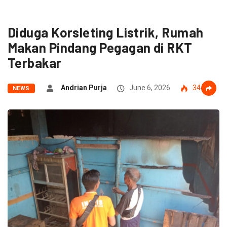
Diduga Korsleting Listrik, Rumah
Makan Pindang Pegagan di RKT
Terbakar
Andrian Purja
June 6, 2026
34
NEWS