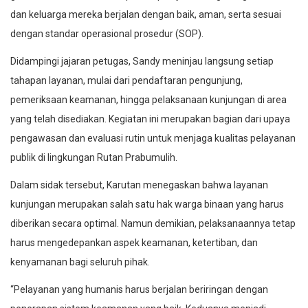
dan keluarga mereka berjalan dengan baik, aman, serta sesuai
dengan standar operasional prosedur (SOP).
Didampingi jajaran petugas, Sandy meninjau langsung setiap
tahapan layanan, mulai dari pendaftaran pengunjung,
pemeriksaan keamanan, hingga pelaksanaan kunjungan di area
yang telah disediakan. Kegiatan ini merupakan bagian dari upaya
pengawasan dan evaluasi rutin untuk menjaga kualitas pelayanan
publik di lingkungan Rutan Prabumulih.
Dalam sidak tersebut, Karutan menegaskan bahwa layanan
kunjungan merupakan salah satu hak warga binaan yang harus
diberikan secara optimal. Namun demikian, pelaksanaannya tetap
harus mengedepankan aspek keamanan, ketertiban, dan
kenyamanan bagi seluruh pihak.
“Pelayanan yang humanis harus berjalan beriringan dengan