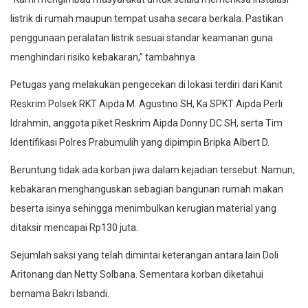
listrik di rumah maupun tempat usaha secara berkala. Pastikan
penggunaan peralatan listrik sesuai standar keamanan guna
menghindari risiko kebakaran,” tambahnya.
Petugas yang melakukan pengecekan di lokasi terdiri dari Kanit
Reskrim Polsek RKT Aipda M. Agustino SH, Ka SPKT Aipda Perli
Idrahmin, anggota piket Reskrim Aipda Donny DC SH, serta Tim
Identifikasi Polres Prabumulih yang dipimpin Bripka Albert D.
Beruntung tidak ada korban jiwa dalam kejadian tersebut. Namun,
kebakaran menghanguskan sebagian bangunan rumah makan
beserta isinya sehingga menimbulkan kerugian material yang
ditaksir mencapai Rp130 juta.
Sejumlah saksi yang telah dimintai keterangan antara lain Doli
Aritonang dan Netty Solbana. Sementara korban diketahui
bernama Bakri Isbandi.