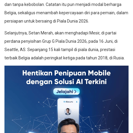
dan tanpa kebobolan. Catatan itu pun menjadi modal berharga
Belgia, sekaligus menambah kepercayaan diri para pemain, dalam
persiapan untuk bersaing di Piala Dunia 2026.
Selanjutnya, Setan Merah, akan menghadapi Mesir, di partai
perdana penyisihan Grup G Piala Dunia 2026, pada 16 Juni, di
Seattle, AS. Sepanjang 15 kali tampil di piala dunia, prestasi
terbaik Belgia adalah peringkat ketiga pada tahun 2018, di Rusia.