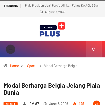
Piala Presiden Usai, Persib Alihkan Fokus Ke ACL 2 Dan
TRENDING
August 7, 2026
Liga Super
Home
Sport
Modal Berharga Belgia…
Modal Berharga Belgia Jelang Piala
Dunia
FM 87
June 6, 2026
475
SPORT