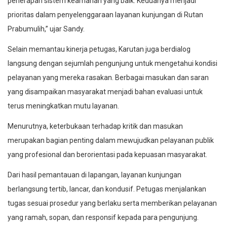
penerapan sistem keamanan yang baik. Keduanya menjadi
prioritas dalam penyelenggaraan layanan kunjungan di Rutan
Prabumulih,” ujar Sandy.
Selain memantau kinerja petugas, Karutan juga berdialog
langsung dengan sejumlah pengunjung untuk mengetahui kondisi
pelayanan yang mereka rasakan. Berbagai masukan dan saran
yang disampaikan masyarakat menjadi bahan evaluasi untuk
terus meningkatkan mutu layanan.
Menurutnya, keterbukaan terhadap kritik dan masukan
merupakan bagian penting dalam mewujudkan pelayanan publik
yang profesional dan berorientasi pada kepuasan masyarakat.
Dari hasil pemantauan di lapangan, layanan kunjungan
berlangsung tertib, lancar, dan kondusif. Petugas menjalankan
tugas sesuai prosedur yang berlaku serta memberikan pelayanan
yang ramah, sopan, dan responsif kepada para pengunjung.