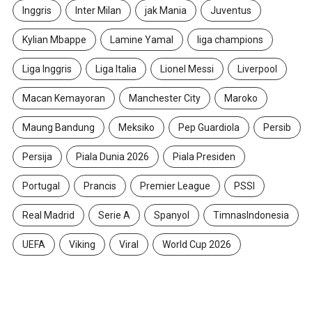
Inggris
Inter Milan
jak Mania
Juventus
Kylian Mbappe
Lamine Yamal
liga champions
Liga Inggris
Liga Italia
Lionel Messi
Liverpool
Macan Kemayoran
Manchester City
Maroko
Maung Bandung
Meksiko
Pep Guardiola
Persib
Persija
Piala Dunia 2026
Piala Presiden
Portugal
Prancis
Premier League
PSSI
Real Madrid
Serie A
Spanyol
TimnasIndonesia
UEFA
Viking
Viral
World Cup 2026