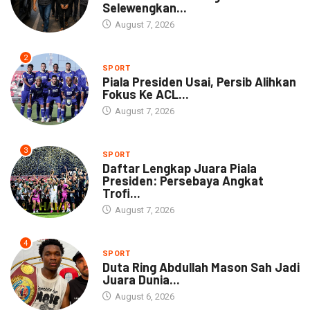
Selewengkan...
August 7, 2026
2
SPORT
Piala Presiden Usai, Persib Alihkan
Fokus Ke ACL...
August 7, 2026
3
SPORT
Daftar Lengkap Juara Piala
Presiden: Persebaya Angkat
Trofi...
August 7, 2026
4
SPORT
Duta Ring Abdullah Mason Sah Jadi
Juara Dunia...
August 6, 2026