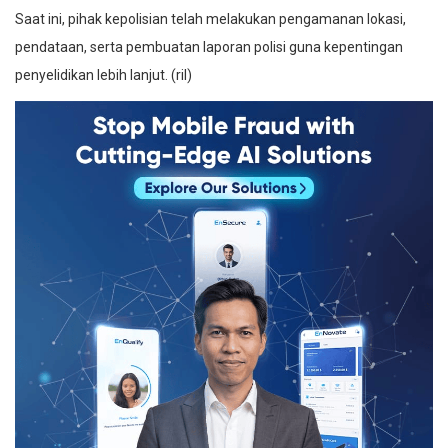
Saat ini, pihak kepolisian telah melakukan pengamanan lokasi,
pendataan, serta pembuatan laporan polisi guna kepentingan
penyelidikan lebih lanjut. (ril)