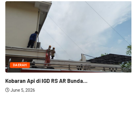
DAERAH
Kobaran Api di IGD RS AR Bunda...
June 5, 2026