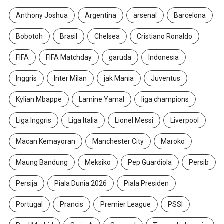
Anthony Joshua
Argentina
arsenal
Barcelona
Bobotoh
Brasil
Chelsea
Cristiano Ronaldo
FIFA
FIFA Matchday
garuda
Indonesia
Inggris
Inter Milan
jak Mania
Juventus
Kylian Mbappe
Lamine Yamal
liga champions
Liga Inggris
Liga Italia
Lionel Messi
Liverpool
Macan Kemayoran
Manchester City
Maroko
Maung Bandung
Meksiko
Pep Guardiola
Persib
Persija
Piala Dunia 2026
Piala Presiden
Portugal
Prancis
Premier League
PSSI