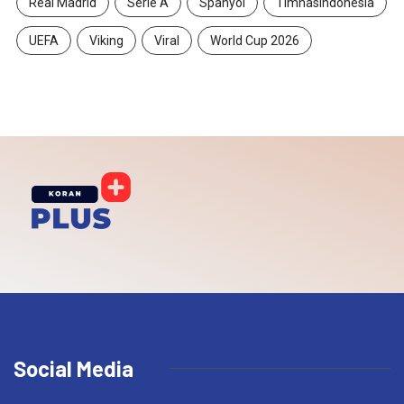
Real Madrid
Serie A
Spanyol
TimnasIndonesia
UEFA
Viking
Viral
World Cup 2026
Social Media