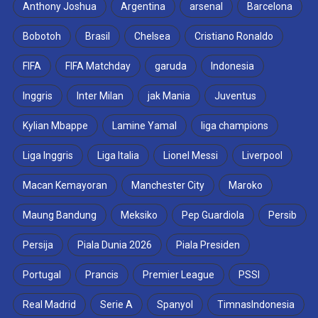
Anthony Joshua
Argentina
arsenal
Barcelona
Bobotoh
Brasil
Chelsea
Cristiano Ronaldo
FIFA
FIFA Matchday
garuda
Indonesia
Inggris
Inter Milan
jak Mania
Juventus
Kylian Mbappe
Lamine Yamal
liga champions
Liga Inggris
Liga Italia
Lionel Messi
Liverpool
Macan Kemayoran
Manchester City
Maroko
Maung Bandung
Meksiko
Pep Guardiola
Persib
Persija
Piala Dunia 2026
Piala Presiden
Portugal
Prancis
Premier League
PSSI
Real Madrid
Serie A
Spanyol
TimnasIndonesia