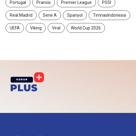
Portugal
Prancis
Premier League
PSSI
Real Madrid
Serie A
Spanyol
TimnasIndonesia
UEFA
Viking
Viral
World Cup 2026