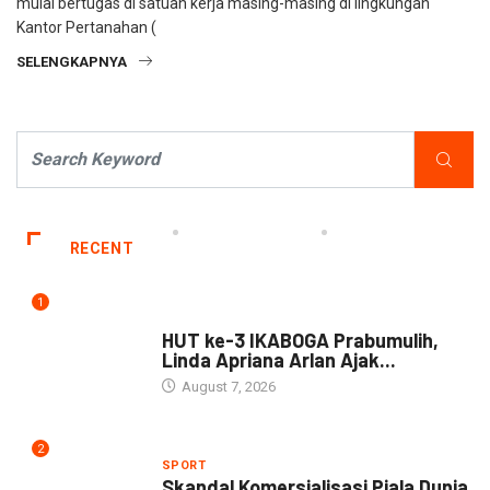
mulai bertugas di satuan kerja masing-masing di lingkungan
Kantor Pertanahan (
SELENGKAPNYA
RECENT
1
DAERAH
HUT ke-3 IKABOGA Prabumulih,
Linda Apriana Arlan Ajak...
August 7, 2026
2
SPORT
Skandal Komersialisasi Piala Dunia