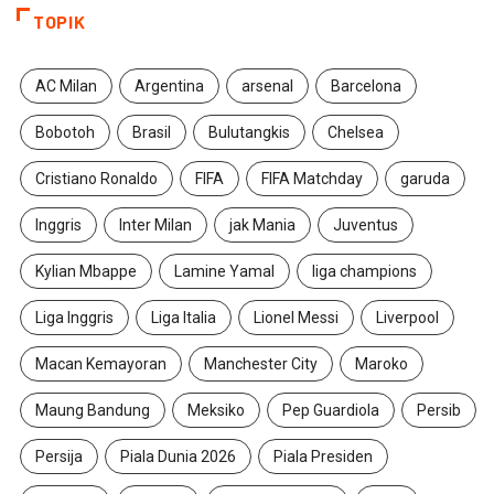
TOPIK
AC Milan
Argentina
arsenal
Barcelona
Bobotoh
Brasil
Bulutangkis
Chelsea
Cristiano Ronaldo
FIFA
FIFA Matchday
garuda
Inggris
Inter Milan
jak Mania
Juventus
Kylian Mbappe
Lamine Yamal
liga champions
Liga Inggris
Liga Italia
Lionel Messi
Liverpool
Macan Kemayoran
Manchester City
Maroko
Maung Bandung
Meksiko
Pep Guardiola
Persib
Persija
Piala Dunia 2026
Piala Presiden