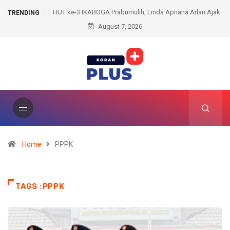
Prabumulih, Linda Apriana Arlan Ajak
Skandal Komersialisasi Piala Duni
TRENDING
 Kreativitas dan Jiwa Sosial
August 7, 2026
Presiden Gianni Infantino Kehilangan
UEFA
Home
PPPK
TAGS :PPPK