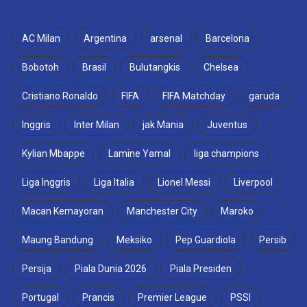
AC Milan
Argentina
arsenal
Barcelona
Bobotoh
Brasil
Bulutangkis
Chelsea
Cristiano Ronaldo
FIFA
FIFA Matchday
garuda
Inggris
Inter Milan
jak Mania
Juventus
Kylian Mbappe
Lamine Yamal
liga champions
Liga Inggris
Liga Italia
Lionel Messi
Liverpool
Macan Kemayoran
Manchester City
Maroko
Maung Bandung
Meksiko
Pep Guardiola
Persib
Persija
Piala Dunia 2026
Piala Presiden
Portugal
Prancis
Premier League
PSSI