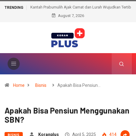
Kantah Prabumulih Ajak Camat dan Lurah Wujudkan Tertib
TRENDING
August 7, 2026
Administrasi Pertanahan
Home
Bisnis
Apakah Bisa Pensiun…
Apakah Bisa Pensiun Menggunakan
SBN?
Koranplus
April 5, 2025
414
BISNIS