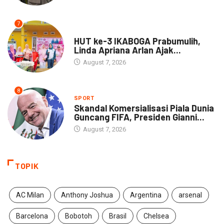
7
DAERAH
HUT ke-3 IKABOGA Prabumulih,
Linda Apriana Arlan Ajak...
August 7, 2026
8
SPORT
Skandal Komersialisasi Piala Dunia
Guncang FIFA, Presiden Gianni...
August 7, 2026
TOPIK
AC Milan
Anthony Joshua
Argentina
arsenal
Barcelona
Bobotoh
Brasil
Chelsea