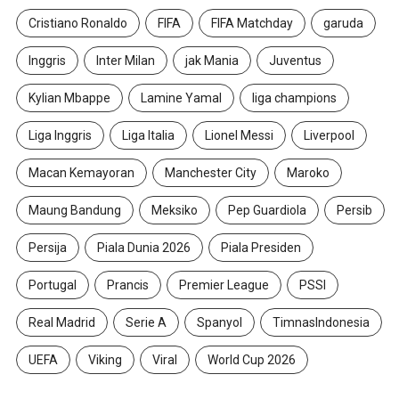
Cristiano Ronaldo
FIFA
FIFA Matchday
garuda
Inggris
Inter Milan
jak Mania
Juventus
Kylian Mbappe
Lamine Yamal
liga champions
Liga Inggris
Liga Italia
Lionel Messi
Liverpool
Macan Kemayoran
Manchester City
Maroko
Maung Bandung
Meksiko
Pep Guardiola
Persib
Persija
Piala Dunia 2026
Piala Presiden
Portugal
Prancis
Premier League
PSSI
Real Madrid
Serie A
Spanyol
TimnasIndonesia
UEFA
Viking
Viral
World Cup 2026