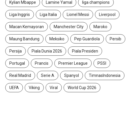
Kylian Mbappe
Lamine Yamal
liga champions
Liga Inggris
Liga Italia
Lionel Messi
Liverpool
Macan Kemayoran
Manchester City
Maroko
Maung Bandung
Meksiko
Pep Guardiola
Persib
Persija
Piala Dunia 2026
Piala Presiden
Portugal
Prancis
Premier League
PSSI
Real Madrid
Serie A
Spanyol
TimnasIndonesia
UEFA
Viking
Viral
World Cup 2026