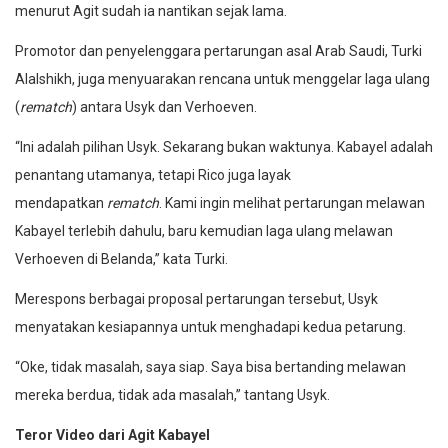
menurut Agit sudah ia nantikan sejak lama.
Promotor dan penyelenggara pertarungan asal Arab Saudi, Turki
Alalshikh, juga menyuarakan rencana untuk menggelar laga ulang
(
rematch
) antara Usyk dan Verhoeven.
“Ini adalah pilihan Usyk. Sekarang bukan waktunya. Kabayel adalah
penantang utamanya, tetapi Rico juga layak
mendapatkan
rematch
. Kami ingin melihat pertarungan melawan
Kabayel terlebih dahulu, baru kemudian laga ulang melawan
Verhoeven di Belanda,” kata Turki.
Merespons berbagai proposal pertarungan tersebut, Usyk
menyatakan kesiapannya untuk menghadapi kedua petarung.
“Oke, tidak masalah, saya siap. Saya bisa bertanding melawan
mereka berdua, tidak ada masalah,” tantang Usyk.
Teror Video dari Agit Kabayel