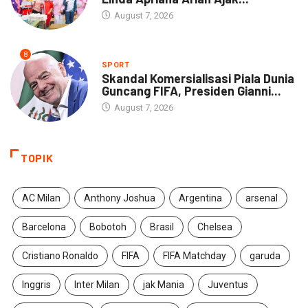
August 7, 2026
8
SPORT
Skandal Komersialisasi Piala Dunia
Guncang FIFA, Presiden Gianni...
August 7, 2026
TOPIK
AC Milan
Anthony Joshua
Argentina
arsenal
Barcelona
Bobotoh
Brasil
Chelsea
Cristiano Ronaldo
FIFA
FIFA Matchday
garuda
Inggris
Inter Milan
jak Mania
Juventus