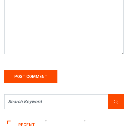
RECENT