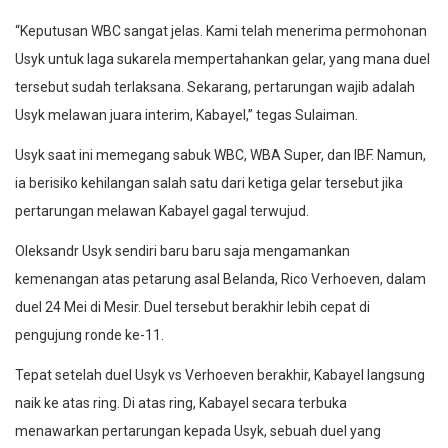
“Keputusan WBC sangat jelas. Kami telah menerima permohonan
Usyk untuk laga sukarela mempertahankan gelar, yang mana duel
tersebut sudah terlaksana. Sekarang, pertarungan wajib adalah
Usyk melawan juara interim, Kabayel,” tegas Sulaiman.
Usyk saat ini memegang sabuk WBC, WBA Super, dan IBF. Namun,
ia berisiko kehilangan salah satu dari ketiga gelar tersebut jika
pertarungan melawan Kabayel gagal terwujud.
Oleksandr Usyk sendiri baru baru saja mengamankan
kemenangan atas petarung asal Belanda, Rico Verhoeven, dalam
duel 24 Mei di Mesir. Duel tersebut berakhir lebih cepat di
pengujung ronde ke-11.
Tepat setelah duel Usyk vs Verhoeven berakhir, Kabayel langsung
naik ke atas ring. Di atas ring, Kabayel secara terbuka
menawarkan pertarungan kepada Usyk, sebuah duel yang