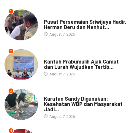
1
NEWS
Pusat Persemaian Sriwijaya Hadir,
Herman Deru dan Menhut...
August 7, 2026
2
NEWS
Kantah Prabumulih Ajak Camat
dan Lurah Wujudkan Tertib...
August 7, 2026
3
DAERAH
Karutan Sandy Digunakan:
Kesehatan WBP dan Masyarakat
Jadi...
August 7, 2026
4