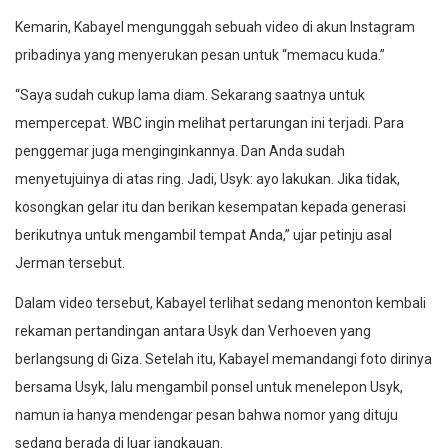
Kemarin, Kabayel mengunggah sebuah video di akun Instagram
pribadinya yang menyerukan pesan untuk “memacu kuda.”
“Saya sudah cukup lama diam. Sekarang saatnya untuk
mempercepat. WBC ingin melihat pertarungan ini terjadi. Para
penggemar juga menginginkannya. Dan Anda sudah
menyetujuinya di atas ring. Jadi, Usyk: ayo lakukan. Jika tidak,
kosongkan gelar itu dan berikan kesempatan kepada generasi
berikutnya untuk mengambil tempat Anda,” ujar petinju asal
Jerman tersebut.
Dalam video tersebut, Kabayel terlihat sedang menonton kembali
rekaman pertandingan antara Usyk dan Verhoeven yang
berlangsung di Giza. Setelah itu, Kabayel memandangi foto dirinya
bersama Usyk, lalu mengambil ponsel untuk menelepon Usyk,
namun ia hanya mendengar pesan bahwa nomor yang dituju
sedang berada di luar jangkauan.