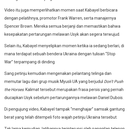
Video itu juga memperlihatkan momen saat Kabayel berbicara
dengan pelatihnya, promotor Frank Warren, serta manajernya
Spencer Brown. Mereka semua berjanji dan memastikan bahwa
kesepakatan pertarungan melawan Usyk akan segera terwujud.
Selain itu, Kabayel menyelipkan momen ketika ia sedang berlari, di
mana terdapat sebuah bendera Ukraina dengan tulisan “Stop
War” terpampang di dinding.
Sang petinju kemudian mengenakan pelantang telinga dan
memutar lagu dari grup musik Myusli UA yang berjudul
Don’t Push
the Horses
. Kalimat tersebut merupakan frasa persis yang pernah
diucapkan Usyk sebelum pertarungannya melawan Daniel Dubois.
Di pengujung video, Kabayel tampak “menghajar” samsak gantung
berat yang telah ditempeli foto wajah petinju Ukraina tersebut.
Tak lama kemudian, latihannya terinterupsi oleh panggilan telepon