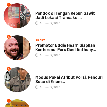
4
NEWS
Pondok di Tengah Kebun Sawit
Jadi Lokasi Transaksi...
August 7, 2026
5
SPORT
Promotor Eddie Hearn Siapkan
Konferensi Pers Duel Anthony...
August 7, 2026
6
DAERAH
Modus Pakai Atribut Polisi, Pencuri
Susu di Enam...
August 7, 2026
7
DAERAH