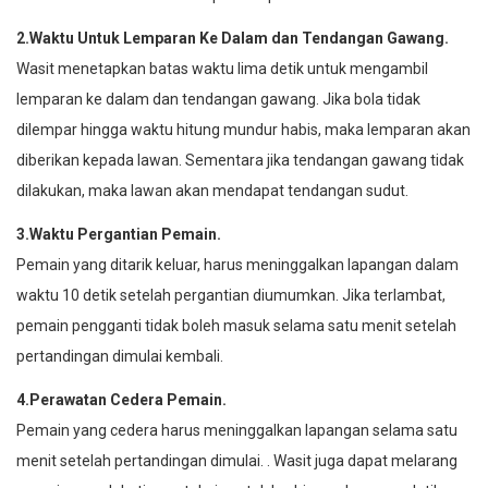
2.Waktu Untuk Lemparan Ke Dalam dan Tendangan Gawang.
Wasit menetapkan batas waktu lima detik untuk mengambil
lemparan ke dalam dan tendangan gawang. Jika bola tidak
dilempar hingga waktu hitung mundur habis, maka lemparan akan
diberikan kepada lawan. Sementara jika tendangan gawang tidak
dilakukan, maka lawan akan mendapat tendangan sudut.
3.Waktu Pergantian Pemain.
Pemain yang ditarik keluar, harus meninggalkan lapangan dalam
waktu 10 detik setelah pergantian diumumkan. Jika terlambat,
pemain pengganti tidak boleh masuk selama satu menit setelah
pertandingan dimulai kembali.
4.Perawatan Cedera Pemain.
Pemain yang cedera harus meninggalkan lapangan selama satu
menit setelah pertandingan dimulai. . Wasit juga dapat melarang