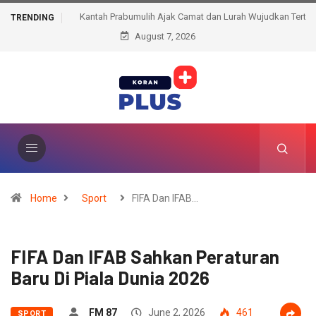
Kantah Prabumulih Ajak Camat dan Lurah Wujudkan Tertib
TRENDING
August 7, 2026
Administrasi Pertanahan
Home
Sport
FIFA Dan IFAB…
FIFA Dan IFAB Sahkan Peraturan
Baru Di Piala Dunia 2026
FM 87
June 2, 2026
461
SPORT