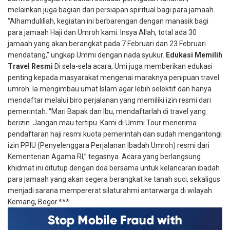
melainkan juga bagian dari persiapan spiritual bagi para jamaah.
“Alhamdulillah, kegiatan ini berbarengan dengan manasik bagi
para jamaah Haji dan Umroh kami. Insya Allah, total ada 30
jamaah yang akan berangkat pada 7 Februari dan 23 Februari
mendatang,” ungkap Ummi dengan nada syukur.
Edukasi Memilih
Travel Resmi
Di sela-sela acara, Umi juga memberikan edukasi
penting kepada masyarakat mengenai maraknya penipuan travel
umroh. Ia mengimbau umat Islam agar lebih selektif dan hanya
mendaftar melalui biro perjalanan yang memiliki izin resmi dari
pemerintah.
“Mari Bapak dan Ibu, mendaftarlah di travel yang
berizin. Jangan mau tertipu. Kami di Ummi Tour menerima
pendaftaran haji resmi kuota pemerintah dan sudah mengantongi
izin PPIU (Penyelenggara Perjalanan Ibadah Umroh) resmi dari
Kementerian Agama RI,” tegasnya.
Acara yang berlangsung
khidmat ini ditutup dengan doa bersama untuk kelancaran ibadah
para jamaah yang akan segera berangkat ke tanah suci, sekaligus
menjadi sarana mempererat silaturahmi antarwarga di wilayah
Kemang, Bogor.***