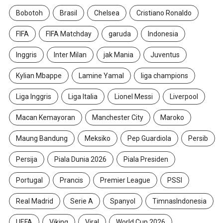
Bobotoh
Brasil
Chelsea
Cristiano Ronaldo
FIFA
FIFA Matchday
garuda
Indonesia
Inggris
Inter Milan
jak Mania
Juventus
Kylian Mbappe
Lamine Yamal
liga champions
Liga Inggris
Liga Italia
Lionel Messi
Liverpool
Macan Kemayoran
Manchester City
Maroko
Maung Bandung
Meksiko
Pep Guardiola
Persib
Persija
Piala Dunia 2026
Piala Presiden
Portugal
Prancis
Premier League
PSSI
Real Madrid
Serie A
Spanyol
TimnasIndonesia
UEFA
Viking
Viral
World Cup 2026