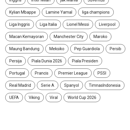
Inggris
Inter Milan
jak Mania
Juventus
Kylian Mbappe
Lamine Yamal
liga champions
Liga Inggris
Liga Italia
Lionel Messi
Liverpool
Macan Kemayoran
Manchester City
Maroko
Maung Bandung
Meksiko
Pep Guardiola
Persib
Persija
Piala Dunia 2026
Piala Presiden
Portugal
Prancis
Premier League
PSSI
Real Madrid
Serie A
Spanyol
TimnasIndonesia
UEFA
Viking
Viral
World Cup 2026