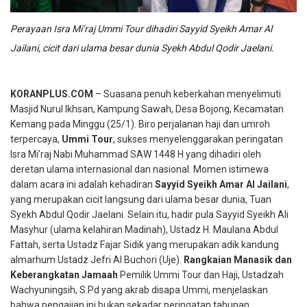
Perayaan Isra Mi’raj Ummi Tour dihadiri Sayyid Syeikh Amar Al
Jailani, cicit dari ulama besar dunia Syekh Abdul Qodir Jaelani.
KORANPLUS.COM
– Suasana penuh keberkahan menyelimuti
Masjid Nurul Ikhsan, Kampung Sawah, Desa Bojong, Kecamatan
Kemang pada Minggu (25/1). Biro perjalanan haji dan umroh
terpercaya,
Ummi Tour
, sukses menyelenggarakan peringatan
Isra Mi’raj Nabi Muhammad SAW 1448 H yang dihadiri oleh
deretan ulama internasional dan nasional.
Momen istimewa
dalam acara ini adalah kehadiran
Sayyid Syeikh Amar Al Jailani
,
yang merupakan cicit langsung dari ulama besar dunia, Tuan
Syekh Abdul Qodir Jaelani. Selain itu, hadir pula Sayyid Syeikh Ali
Masyhur (ulama kelahiran Madinah), Ustadz H. Maulana Abdul
Fattah, serta Ustadz Fajar Sidik yang merupakan adik kandung
almarhum Ustadz Jefri Al Buchori (Uje).
Rangkaian Manasik dan
Keberangkatan Jamaah
Pemilik Ummi Tour dan Haji, Ustadzah
Wachyuningsih, S.Pd yang akrab disapa Ummi, menjelaskan
bahwa pengajian ini bukan sekadar peringatan tahunan,