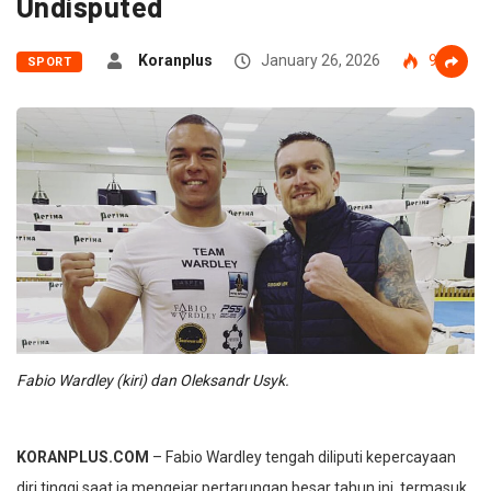
Undisputed
Koranplus
January 26, 2026
94
SPORT
Fabio Wardley (kiri) dan Oleksandr Usyk.
KORANPLUS.COM
– Fabio Wardley tengah diliputi kepercayaan
diri tinggi saat ia mengejar pertarungan besar tahun ini, termasuk