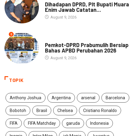
Dihadapan DPRD, Plt Bupati Muara
Enim Jawab Catatan...
August 9, 2026
8
NEWS
Pemkot-DPRD Prabumulih Bersiap
Bahas APBD Perubahan 2026
August 9, 2026
TOPIK
Anthony Joshua
Argentina
arsenal
Barcelona
Bobotoh
Brasil
Chelsea
Cristiano Ronaldo
FIFA
FIFA Matchday
garuda
Indonesia