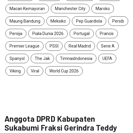
Macan Kemayoran
Manchester City
Maroko
Maung Bandung
Meksiko
Pep Guardiola
Persib
Persija
Piala Dunia 2026
Portugal
Prancis
Premier League
PSSI
Real Madrid
Serie A
Spanyol
The Jak
TimnasIndonesia
UEFA
Viking
Viral
World Cup 2026
Anggota DPRD Kabupaten
Sukabumi Fraksi Gerindra Teddy