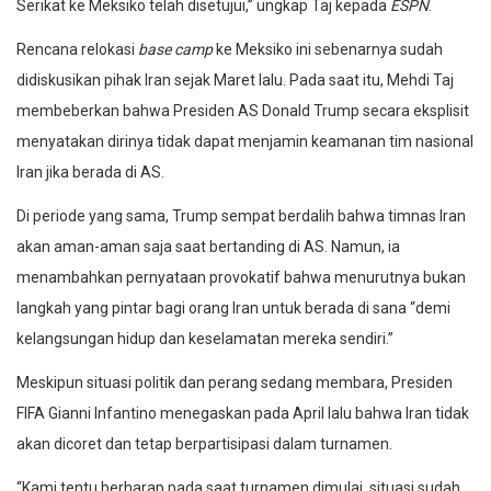
Serikat ke Meksiko telah disetujui,” ungkap Taj kepada
ESPN
.
Rencana relokasi
base camp
ke Meksiko ini sebenarnya sudah
didiskusikan pihak Iran sejak Maret lalu. Pada saat itu, Mehdi Taj
membeberkan bahwa Presiden AS Donald Trump secara eksplisit
menyatakan dirinya tidak dapat menjamin keamanan tim nasional
Iran jika berada di AS.
Di periode yang sama, Trump sempat berdalih bahwa timnas Iran
akan aman-aman saja saat bertanding di AS. Namun, ia
menambahkan pernyataan provokatif bahwa menurutnya bukan
langkah yang pintar bagi orang Iran untuk berada di sana “demi
kelangsungan hidup dan keselamatan mereka sendiri.”
Meskipun situasi politik dan perang sedang membara, Presiden
FIFA Gianni Infantino menegaskan pada April lalu bahwa Iran tidak
akan dicoret dan tetap berpartisipasi dalam turnamen.
“Kami tentu berharap pada saat turnamen dimulai, situasi sudah