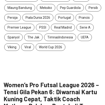
Maung Bandung
Meksiko
Pep Guardiola
Persib
Persija
Piala Dunia 2026
Portugal
Prancis
Premier League
PSSI
Real Madrid
Serie A
Spanyol
The Jak
TimnasIndonesia
UEFA
Viking
Viral
World Cup 2026
Women’s Pro Futsal League 2026 –
Tensi Gila Pekan 6: Diwarnai Kartu
Kuning Cepat, Taktik Coach