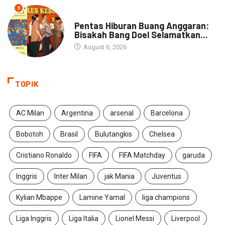
8
ARTIKEL
Pentas Hiburan Buang Anggaran:
Bisakah Bang Doel Selamatkan...
August 6, 2026
TOPIK
AC Milan
Argentina
arsenal
Barcelona
Bobotoh
Brasil
Bulutangkis
Chelsea
Cristiano Ronaldo
FIFA
FIFA Matchday
garuda
Inggris
Inter Milan
jak Mania
Juventus
Kylian Mbappe
Lamine Yamal
liga champions
Liga Inggris
Liga Italia
Lionel Messi
Liverpool