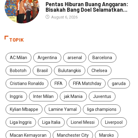
Pentas Hiburan Buang Anggaran:
Bisakah Bang Doel Selamatkan...
August 6, 2026
TOPIK
AC Milan
Argentina
arsenal
Barcelona
Bobotoh
Brasil
Bulutangkis
Chelsea
Cristiano Ronaldo
FIFA
FIFA Matchday
garuda
Inggris
Inter Milan
jak Mania
Juventus
Kylian Mbappe
Lamine Yamal
liga champions
Liga Inggris
Liga Italia
Lionel Messi
Liverpool
Macan Kemayoran
Manchester City
Maroko