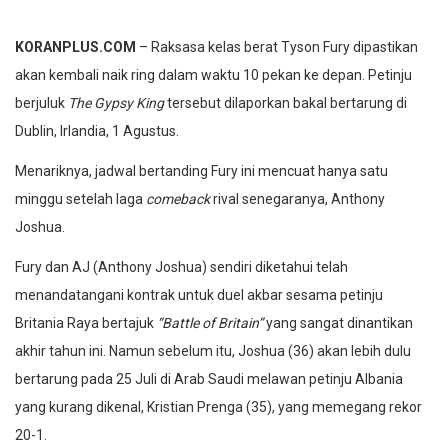
KORANPLUS.COM
– Raksasa kelas berat Tyson Fury dipastikan
akan kembali naik ring dalam waktu 10 pekan ke depan. Petinju
berjuluk
The Gypsy King
tersebut dilaporkan bakal bertarung di
Dublin, Irlandia, 1 Agustus.
Menariknya, jadwal bertanding Fury ini mencuat hanya satu
minggu setelah laga
comeback
rival senegaranya, Anthony
Joshua.
Fury dan AJ (Anthony Joshua) sendiri diketahui telah
menandatangani kontrak untuk duel akbar sesama petinju
Britania Raya bertajuk
“Battle of Britain”
yang sangat dinantikan
akhir tahun ini. Namun sebelum itu, Joshua (36) akan lebih dulu
bertarung pada 25 Juli di Arab Saudi melawan petinju Albania
yang kurang dikenal, Kristian Prenga (35), yang memegang rekor
20-1.