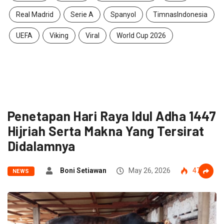
Real Madrid
Serie A
Spanyol
TimnasIndonesia
UEFA
Viking
Viral
World Cup 2026
Penetapan Hari Raya Idul Adha 1447
Hijriah Serta Makna Yang Tersirat
Didalamnya
Boni Setiawan
May 26, 2026
47
NEWS