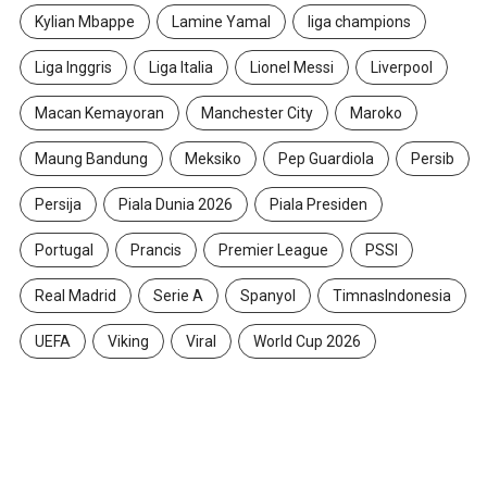
Kylian Mbappe
Lamine Yamal
liga champions
Liga Inggris
Liga Italia
Lionel Messi
Liverpool
Macan Kemayoran
Manchester City
Maroko
Maung Bandung
Meksiko
Pep Guardiola
Persib
Persija
Piala Dunia 2026
Piala Presiden
Portugal
Prancis
Premier League
PSSI
Real Madrid
Serie A
Spanyol
TimnasIndonesia
UEFA
Viking
Viral
World Cup 2026