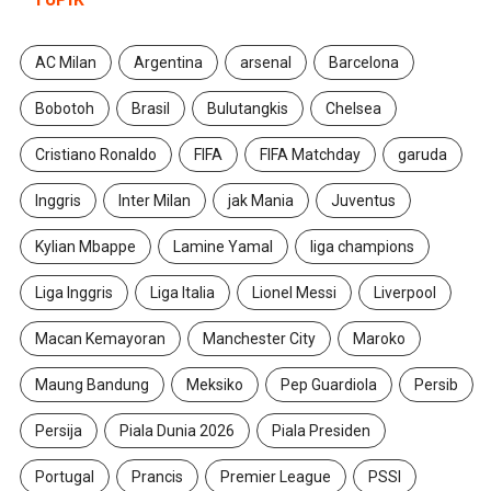
AC Milan
Argentina
arsenal
Barcelona
Bobotoh
Brasil
Bulutangkis
Chelsea
Cristiano Ronaldo
FIFA
FIFA Matchday
garuda
Inggris
Inter Milan
jak Mania
Juventus
Kylian Mbappe
Lamine Yamal
liga champions
Liga Inggris
Liga Italia
Lionel Messi
Liverpool
Macan Kemayoran
Manchester City
Maroko
Maung Bandung
Meksiko
Pep Guardiola
Persib
Persija
Piala Dunia 2026
Piala Presiden
Portugal
Prancis
Premier League
PSSI