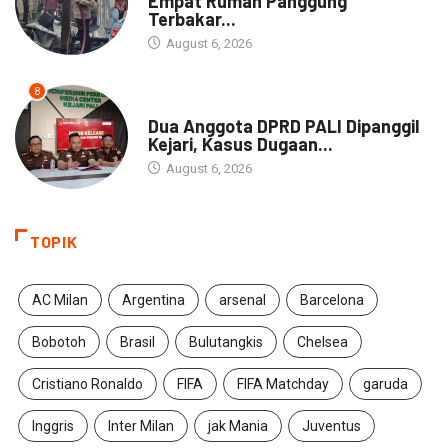
Empat Rumah Panggung
Terbakar...
August 6, 2026
8
NEWS
Dua Anggota DPRD PALI Dipanggil
Kejari, Kasus Dugaan...
August 6, 2026
TOPIK
AC Milan
Argentina
arsenal
Barcelona
Bobotoh
Brasil
Bulutangkis
Chelsea
Cristiano Ronaldo
FIFA
FIFA Matchday
garuda
Inggris
Inter Milan
jak Mania
Juventus