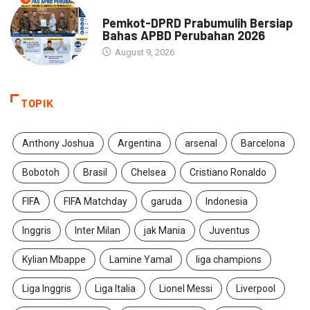
NEWS
Pemkot-DPRD Prabumulih Bersiap
Bahas APBD Perubahan 2026
August 9, 2026
TOPIK
Anthony Joshua
Argentina
arsenal
Barcelona
Bobotoh
Brasil
Chelsea
Cristiano Ronaldo
FIFA
FIFA Matchday
garuda
Indonesia
Inggris
Inter Milan
jak Mania
Juventus
Kylian Mbappe
Lamine Yamal
liga champions
Liga Inggris
Liga Italia
Lionel Messi
Liverpool