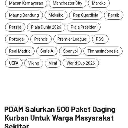
Macan Kemayoran
Manchester City
Maroko
Maung Bandung
Meksiko
Pep Guardiola
Persib
Persija
Piala Dunia 2026
Piala Presiden
Portugal
Prancis
Premier League
PSSI
Real Madrid
Serie A
Spanyol
TimnasIndonesia
UEFA
Viking
Viral
World Cup 2026
PDAM Salurkan 500 Paket Daging
Kurban Untuk Warga Masyarakat
Sekitar