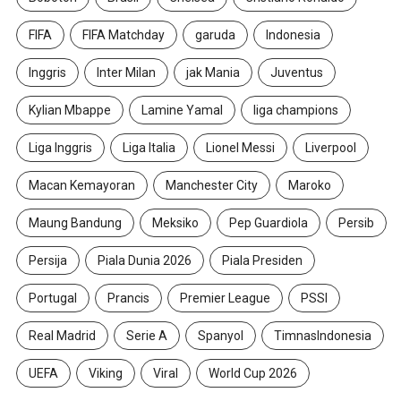
FIFA
FIFA Matchday
garuda
Indonesia
Inggris
Inter Milan
jak Mania
Juventus
Kylian Mbappe
Lamine Yamal
liga champions
Liga Inggris
Liga Italia
Lionel Messi
Liverpool
Macan Kemayoran
Manchester City
Maroko
Maung Bandung
Meksiko
Pep Guardiola
Persib
Persija
Piala Dunia 2026
Piala Presiden
Portugal
Prancis
Premier League
PSSI
Real Madrid
Serie A
Spanyol
TimnasIndonesia
UEFA
Viking
Viral
World Cup 2026