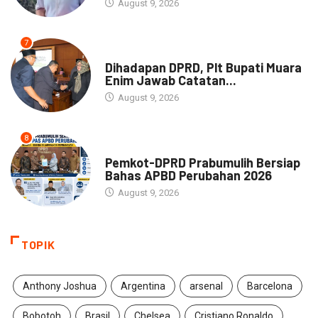
August 9, 2026
7
NEWS
Dihadapan DPRD, Plt Bupati Muara
Enim Jawab Catatan...
August 9, 2026
8
NEWS
Pemkot-DPRD Prabumulih Bersiap
Bahas APBD Perubahan 2026
August 9, 2026
TOPIK
Anthony Joshua
Argentina
arsenal
Barcelona
Bobotoh
Brasil
Chelsea
Cristiano Ronaldo