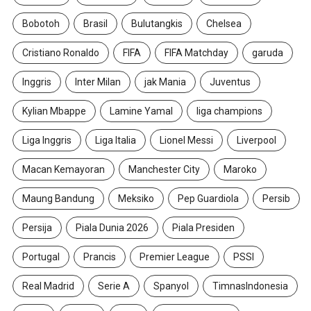
Bobotoh
Brasil
Bulutangkis
Chelsea
Cristiano Ronaldo
FIFA
FIFA Matchday
garuda
Inggris
Inter Milan
jak Mania
Juventus
Kylian Mbappe
Lamine Yamal
liga champions
Liga Inggris
Liga Italia
Lionel Messi
Liverpool
Macan Kemayoran
Manchester City
Maroko
Maung Bandung
Meksiko
Pep Guardiola
Persib
Persija
Piala Dunia 2026
Piala Presiden
Portugal
Prancis
Premier League
PSSI
Real Madrid
Serie A
Spanyol
TimnasIndonesia