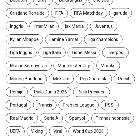
Bobotoh
Brasil
Bulutangkis
Chelsea
Cristiano Ronaldo
FIFA
FIFA Matchday
garuda
Inggris
Inter Milan
jak Mania
Juventus
Kylian Mbappe
Lamine Yamal
liga champions
Liga Inggris
Liga Italia
Lionel Messi
Liverpool
Macan Kemayoran
Manchester City
Maroko
Maung Bandung
Meksiko
Pep Guardiola
Persib
Persija
Piala Dunia 2026
Piala Presiden
Portugal
Prancis
Premier League
PSSI
Real Madrid
Serie A
Spanyol
TimnasIndonesia
UEFA
Viking
Viral
World Cup 2026