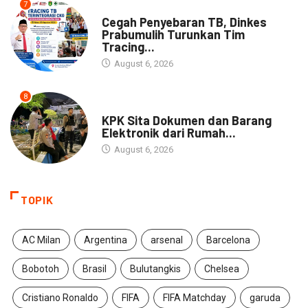
7
NEWS
Cegah Penyebaran TB, Dinkes
Prabumulih Turunkan Tim
Tracing...
August 6, 2026
8
NEWS
KPK Sita Dokumen dan Barang
Elektronik dari Rumah...
August 6, 2026
TOPIK
AC Milan
Argentina
arsenal
Barcelona
Bobotoh
Brasil
Bulutangkis
Chelsea
Cristiano Ronaldo
FIFA
FIFA Matchday
garuda