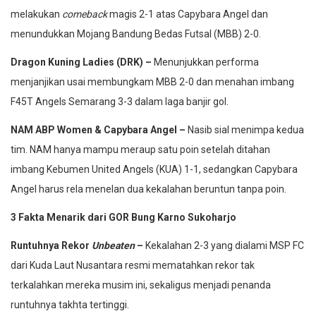
melakukan
comeback
magis 2-1 atas Capybara Angel dan
menundukkan Mojang Bandung Bedas Futsal (MBB) 2-0.
Dragon Kuning Ladies (DRK) –
Menunjukkan performa
menjanjikan usai membungkam MBB 2-0 dan menahan imbang
F45T Angels Semarang 3-3 dalam laga banjir gol.
NAM ABP Women & Capybara Angel –
Nasib sial menimpa kedua
tim. NAM hanya mampu meraup satu poin setelah ditahan
imbang Kebumen United Angels (KUA) 1-1, sedangkan Capybara
Angel harus rela menelan dua kekalahan beruntun tanpa poin.
3 Fakta Menarik dari GOR Bung Karno Sukoharjo
Runtuhnya Rekor
Unbeaten
–
Kekalahan 2-3 yang dialami MSP FC
dari Kuda Laut Nusantara resmi mematahkan rekor tak
terkalahkan mereka musim ini, sekaligus menjadi penanda
runtuhnya takhta tertinggi.