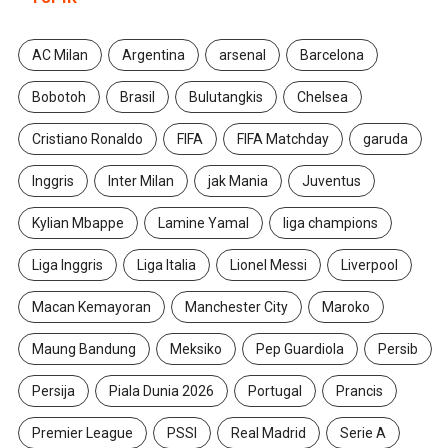
AC Milan
Argentina
arsenal
Barcelona
Bobotoh
Brasil
Bulutangkis
Chelsea
Cristiano Ronaldo
FIFA
FIFA Matchday
garuda
Inggris
Inter Milan
jak Mania
Juventus
Kylian Mbappe
Lamine Yamal
liga champions
Liga Inggris
Liga Italia
Lionel Messi
Liverpool
Macan Kemayoran
Manchester City
Maroko
Maung Bandung
Meksiko
Pep Guardiola
Persib
Persija
Piala Dunia 2026
Portugal
Prancis
Premier League
PSSI
Real Madrid
Serie A