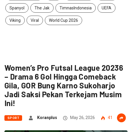
Spanyol
The Jak
TimnasIndonesia
UEFA
Viking
Viral
World Cup 2026
Women’s Pro Futsal League 20236
– Drama 6 Gol Hingga Comeback
Gila, GOR Bung Karno Sukoharjo
Jadi Saksi Pekan Terkejam Musim
Ini!
Koranplus
May 26, 2026
41
SPORT