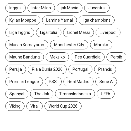
Inggris
Inter Milan
jak Mania
Juventus
Kylian Mbappe
Lamine Yamal
liga champions
Liga Inggris
Liga Italia
Lionel Messi
Liverpool
Macan Kemayoran
Manchester City
Maroko
Maung Bandung
Meksiko
Pep Guardiola
Persib
Persija
Piala Dunia 2026
Portugal
Prancis
Premier League
PSSI
Real Madrid
Serie A
Spanyol
The Jak
TimnasIndonesia
UEFA
Viking
Viral
World Cup 2026