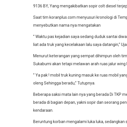
9136 BY, Yang mengakibatkan sopir colt diesel terjepi
Saat tim koranplus.com menyusuri kronologi di Tem
menyebutkan nama nya mengatakan
” Waktu pas kejadian saya sedang duduk santai diwa
liat ada truk yang kecelakaan lalu saya datangin,” Uj
Menurut keterangan yang sempat dihimpun oleh tim m
Sukabumi akan tetapi melawan arah ruas jalur wing
” Ya pak ! mobil truk kuning masuk ke ruas mobil y
oleng Sehingga beradu,” Tutupnya.
Beberapa saksi mata lain nya yang berada Di TKP me
berada di bagian depan, yakni sopir dan seorang pe
kendaraan.
Beruntung korban mengalami luka luka, sedangkan s