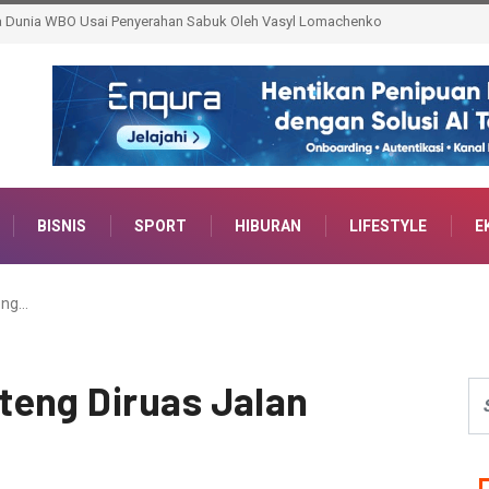
ainer AI, Siap Bentengi Pelajar dari Ancaman Dunia Digital
BISNIS
SPORT
HIBURAN
LIFESTYLE
E
eng…
teng Diruas Jalan