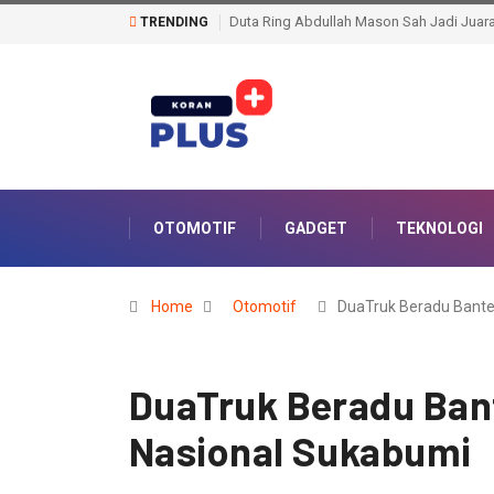
159 Personel Polda Sumsel Dilatih Jadi Tr
TRENDING
OTOMOTIF
GADGET
TEKNOLOGI
Home
Otomotif
DuaTruk Beradu Bant
DuaTruk Beradu Ban
Nasional Sukabumi