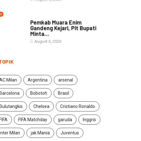
8
DAERAH
Pemkab Muara Enim
Gandeng Kejari, Plt Bupati
Minta...
August 6, 2026
TOPIK
AC Milan
Argentina
arsenal
Barcelona
Bobotoh
Brasil
Bulutangkis
Chelsea
Cristiano Ronaldo
FIFA
FIFA Matchday
garuda
Inggris
Inter Milan
jak Mania
Juventus