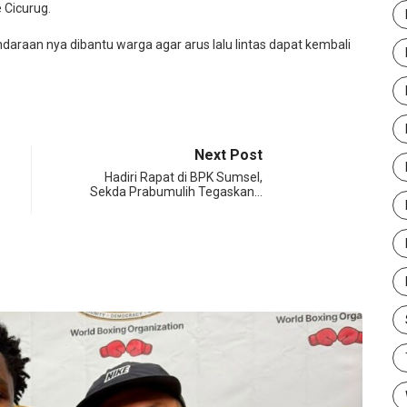
 Cicurug.
araan nya dibantu warga agar arus lalu lintas dapat kembali
Next Post
Hadiri Rapat di BPK Sumsel,
Sekda Prabumulih Tegaskan…
NE
159 Pe
Augus