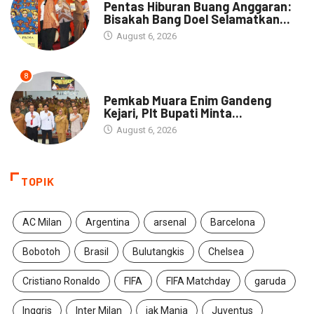
Pentas Hiburan Buang Anggaran:
Bisakah Bang Doel Selamatkan...
August 6, 2026
8
DAERAH
Pemkab Muara Enim Gandeng
Kejari, Plt Bupati Minta...
August 6, 2026
TOPIK
AC Milan
Argentina
arsenal
Barcelona
Bobotoh
Brasil
Bulutangkis
Chelsea
Cristiano Ronaldo
FIFA
FIFA Matchday
garuda
Inggris
Inter Milan
jak Mania
Juventus