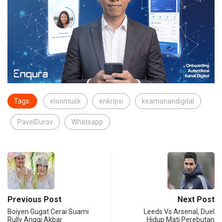
Tags:
elonmusk
enkripsi
keamanandigital
PavelDurov
Whatsapp
Previous Post
Next Post
Boiyen Gugat Cerai Suami
Leeds Vs Arsenal, Duel
Rully Anggi Akbar
Hidup Mati Perebutan