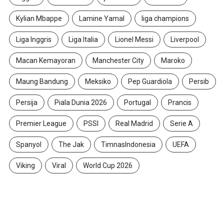
Kylian Mbappe
Lamine Yamal
liga champions
Liga Inggris
Liga Italia
Lionel Messi
Liverpool
Macan Kemayoran
Manchester City
Maroko
Maung Bandung
Meksiko
Pep Guardiola
Persib
Persija
Piala Dunia 2026
Portugal
Prancis
Premier League
PSSI
Real Madrid
Serie A
Spanyol
The Jak
TimnasIndonesia
UEFA
Viking
Viral
World Cup 2026