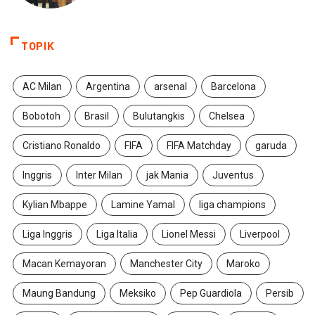
TOPIK
AC Milan
Argentina
arsenal
Barcelona
Bobotoh
Brasil
Bulutangkis
Chelsea
Cristiano Ronaldo
FIFA
FIFA Matchday
garuda
Inggris
Inter Milan
jak Mania
Juventus
Kylian Mbappe
Lamine Yamal
liga champions
Liga Inggris
Liga Italia
Lionel Messi
Liverpool
Macan Kemayoran
Manchester City
Maroko
Maung Bandung
Meksiko
Pep Guardiola
Persib