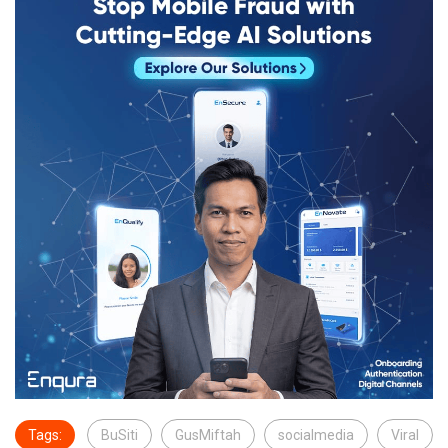
Tags:
BuSiti
GusMiftah
socialmedia
Viral