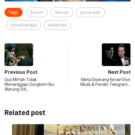
Tags:
Boiyen
hiburan
perceraian
rumahtangga
selebritas
Previous Post
Next Post
Gus Miftah Tidak
Meta Diserang Keras! Elon
Menanggapi Sungkem Ibu
Musk & Pendiri Telegram…
Warung Siti,…
Related post