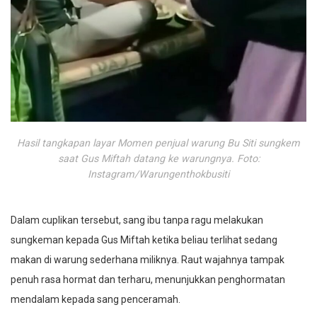
Hasil tangkapan layar Momen penjual warung Bu Siti sungkem
saat Gus Miftah datang ke warungnya. Foto:
Instagram/Warungenthokbusiti
Dalam cuplikan tersebut, sang ibu tanpa ragu melakukan
sungkeman kepada Gus Miftah ketika beliau terlihat sedang
makan di warung sederhana miliknya. Raut wajahnya tampak
penuh rasa hormat dan terharu, menunjukkan penghormatan
mendalam kepada sang penceramah.